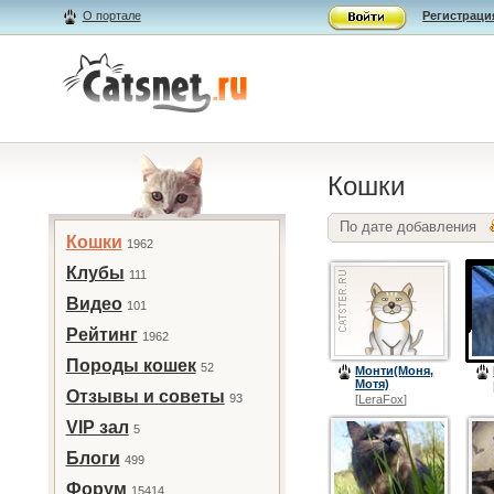
О портале
Регистраци
Кошки
По дате добавления
Кошки
1962
Клубы
111
Видео
101
Рейтинг
1962
Породы кошек
52
Монти(Моня,
Мотя)
Отзывы и советы
93
[
LeraFox
]
VIP зал
5
Блоги
499
Форум
15414