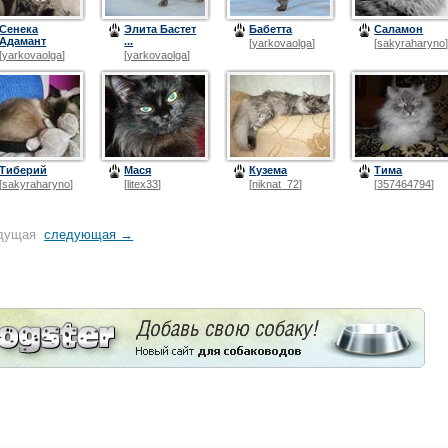
Сенека
Элита Бастет
Бабетта
Саламон
Адамант
...
[
yarkovaolga
]
[
sakyraharyno
[
yarkovaolga
]
[
yarkovaolga
]
Тиберий
Мася
Кузема
Тима
[
sakyraharyno
]
[
litex33
]
[
niknat_72
]
[
357464794
]
дущая
следующая →