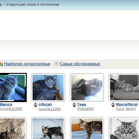
я
— владельцам кошек и питомникам
Наиболее дружелюбные
Самые обсуждаемые
Маруся
ღДусяღ
Тима
Монти(Мотя)
[
sone4ka1999
]
[
Polina060
]
[
Lera_Monty
]
[
sone4ka1999
]