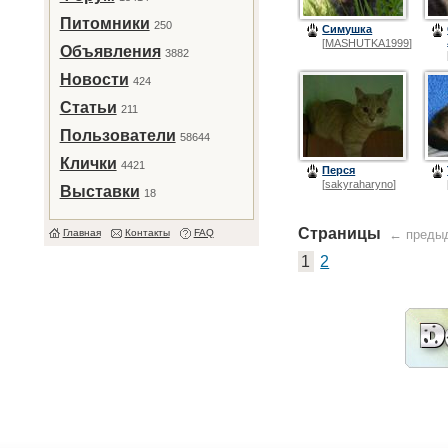
Питомники
250
Симушка
[
MASHUTKA1999
]
Объявления
3882
Новости
424
Статьи
211
Пользователи
58644
Клички
4421
Перся
[
sakyraharyno
]
Выставки
18
Страницы
Главная
Контакты
FAQ
← преды
1
2