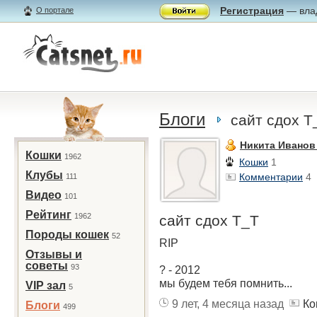
Регистрация
— влад
О портале
Блоги
сайт сдох T
Никита Иванов 
Кошки
1962
Кошки
1
Клубы
Комментарии
4
111
Видео
101
Рейтинг
1962
сайт сдох T_T
Породы кошек
52
RIP
Отзывы и
советы
93
? - 2012
мы будем тебя помнить...
VIP зал
5
9 лет, 4 месяца назад
Ко
Блоги
499