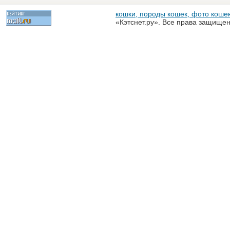
кошки, породы кошек, фото кошек
«Кэтснет.ру». Все права защище
разрешена только с письменного
«Кэтснет.ру»