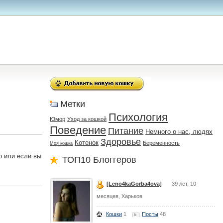
Метки
Психология
Юмор
Уход за кошкой
Поведение
Питание
Немного о нас, людях
Здоровье
Котенок
Беременность
Моя кошка
о или если вы
ТОП10 Блоггеров
[Leno4kaGorba4ova]
39 лет, 10
месяцев, Харьков
Кошки
1
Посты
48