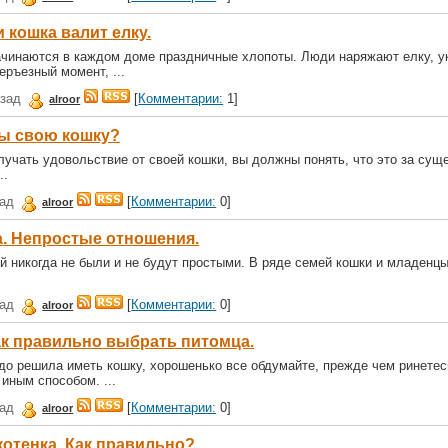
 кошка валит елку.
ачинаются в каждом доме праздничные хлопоты. Люди наряжают елку, 
еръезный момент, ...
азад
[
Комментарии:
1]
alroor
ы свою кошку?
учать удовольствие от своей кошки, вы должны понять, что это за суще
..
зад
[
Комментарии:
0]
alroor
а. Непростые отношения.
й никогда не были и не будут простыми. В ряде семей кошки и младенц
зад
[
Комментарии:
0]
alroor
ак правильно выбрать питомца.
до решила иметь кошку, хорошенько все обдумайте, прежде чем ринетес
 иным способом. ...
зад
[
Комментарии:
0]
alroor
отенка. Как правильно?