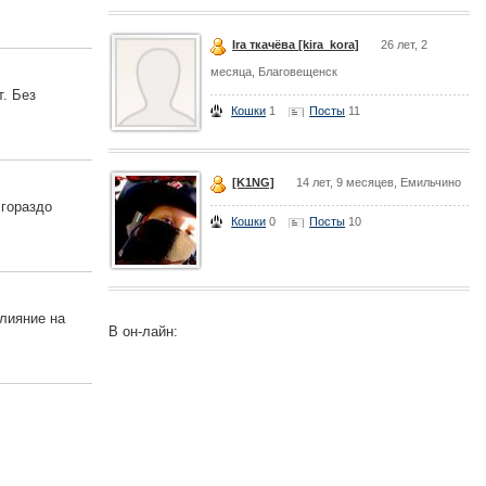
Ira ткачёва [kira_kora]
26 лет, 2
месяца, Благовещенск
. Без
Кошки
1
Посты
11
[K1NG]
14 лет, 9 месяцев, Емильчино
 гораздо
Кошки
0
Посты
10
влияние на
В он-лайн: