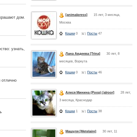
[animalpress]
15 лет, 3 месяца,
украшают дом.
Москва
Кошки
0
Посты
47
ство: узнать,
Лана Авдеева [Trina]
30 лет, 8
месяцев, Воркута
Кошки
0
Посты
46
ы отлично
Алеся Минина (Роор) [alroor]
28 лет,
3 месяца, Краснодар
Кошки
1
Посты
38
ь
Машуля [Metelaire]
30 лет, 11