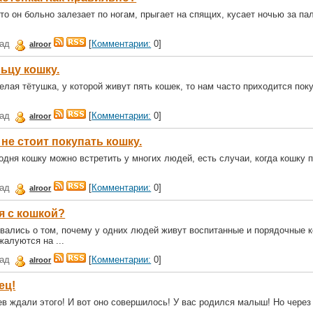
то он больно залезает по ногам, прыгает на спящих, кусает ночью за па
зад
[
Комментарии:
0]
alroor
ьцу кошку.
елая тётушка, у которой живут пять кошек, то нам часто приходится пок
зад
[
Комментарии:
0]
alroor
 не стоит покупать кошку.
годня кошку можно встретить у многих людей, есть случаи, когда кошку 
зад
[
Комментарии:
0]
alroor
я с кошкой?
вались о том, почему у одних людей живут воспитанные и порядочные к
жалуются на ...
зад
[
Комментарии:
0]
alroor
ец!
в ждали этого! И вот оно совершилось! У вас родился малыш! Но через