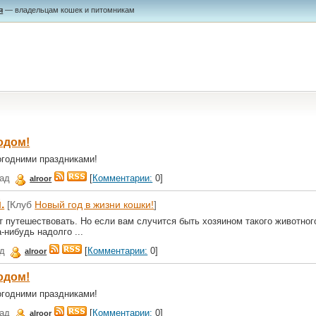
я
— владельцам кошек и питомникам
одом!
огодними праздниками!
зад
[
Комментарии:
0]
alroor
.
[Клуб
Новый год в жизни кошки!
]
т путешествовать. Но если вам случится быть хозяином такого животног
-нибудь надолго ...
ад
[
Комментарии:
0]
alroor
одом!
огодними праздниками!
зад
[
Комментарии:
0]
alroor