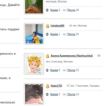
месяцев, Москва
льцы. Давайте
Кошки
2
Посты
28
[shakira99]
15 лет, Москва
упать подарки
Кошки
1
Посты
25
приносить в
Арина Казимирова [flashtuchka]
58
лет, 2 месяца, Москва
Кошки
5
Посты
22
ошки, а
[kate175]
17 лет, 7 месяцев, Городец
Кошки
2
Посты
12
 несколько