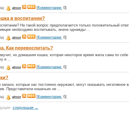
зад
[
Комментарии:
0]
alroor
ошка в воспитании?
оспитании? На такой вопрос предполагается только положительный ответ
мцев необходимо воспитывать, иначе однажды ...
зад
[
Комментарии:
0]
alroor
а. Как перевоспитать?
звучит, но домашняя кошка, которая некоторое время жила сама по себе
у и ...
зад
[
Комментарии:
0]
alroor
шки?
 запахи, которые нас постоянно окружают, могут оказывать негативное 
в. Представители кошачьих не ...
зад
[
Комментарии:
0]
alroor
дущая
следующая →