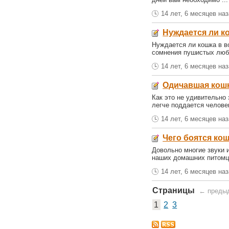
14 лет, 6 месяцев на
Нуждается ли к
Нуждается ли кошка в в
сомнения пушистых люби
14 лет, 6 месяцев на
Одичавшая кошк
Как это не удивительно 
легче поддается человек
14 лет, 6 месяцев на
Чего боятся ко
Довольно многие звуки и
наших домашних питомце
14 лет, 6 месяцев на
Страницы
← преды
1
2
3