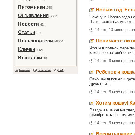
Питомники
250
Новый год. Если
Объявления
3882
Накануне Нового года н
В это время наступает с
Новости
424
14 лет, 10 месяцев н
Статьи
211
Пользователи
Понимаете ли в
58644
Чтобы в полной мере пол
Клички
4421
каковы ее потребности, .
Выставки
18
14 лет, 6 месяцев на
Главная
Контакты
FAQ
Ребенок и кошк
Отношения кошек и дете
дружат, и ...
14 лет, 6 месяцев на
Хотим кошку! К
Раз уж ваша семья твер
приобретать ее, тем или
14 лет, 6 месяцев на
Воспитывание к