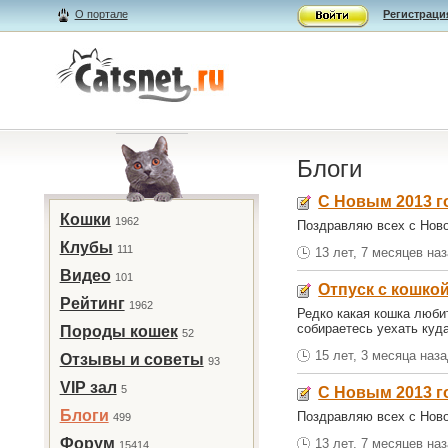
О портале
Регистраци
Блоги
С Новым 2013 г
Кошки
1962
Поздравляю всех с Нов
Клубы
111
13 лет, 7 месяцев на
Видео
101
Отпуск с кошкой
Рейтинг
1962
Редко какая кошка люби
собираетесь уехать куда
Породы кошек
52
15 лет, 3 месяца наз
Отзывы и советы
93
VIP зал
5
С Новым 2013 г
Блоги
Поздравляю всех с Нов
499
Форум
13 лет, 7 месяцев на
15414