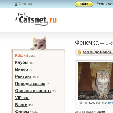
О портале
Регистраци
Фенечка
— Ско
Александра Орлова [
Кошки
1962
Клубы
111
Видео
101
Рейтинг
1962
Породы кошек
52
Отзывы и советы
93
VIP зал
5
Рейтинг
5.000
после
14
гол
Блоги
499
Форум
нам ее подарили!)))
15414