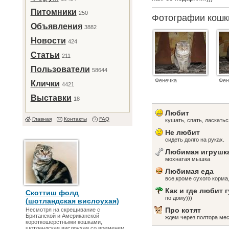
Питомники
250
Фотографии кош
Объявления
3882
Новости
424
Статьи
211
Пользователи
58644
Фенечка
Фен
Клички
4421
Выставки
18
Любит
Главная
Контакты
FAQ
кушать, спать, ласкатьс
Не любит
сидеть долго на руках.
Любимая игрушк
мохнатая мышка
Любимая еда
все,кроме сухого корма
Как и где любит 
Скоттиш фолд
по дому)))
(шотландская вислоухая)
Про котят
Несмотря на скрещивание с
Британской и Американской
ждем через полтора мес
короткошерстными кошками,
шотландская вислоухая со временем