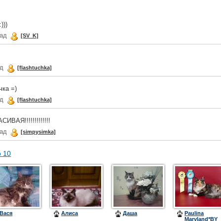
)))
зад
[SV_K]
ад
[flashtuchka]
чка =)
ад
[flashtuchka]
АЯ!!!!!!!!!!!!!
зад
[simpysimka]
о 10
Вася
Алиса
Даша
Paulina
Maryland*BY