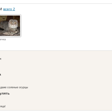
ки
всего 2
ечка
я
а
,даже соленые огурцы
гулять
яца!