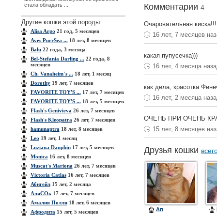
стала обладать ...
Комментарии
4
Другие кошки этой породы:
Очаровательная киска!!!:
Alisa Argo
21 год, 5 месяцев
16 лет, 7 месяцев на
Aves PurrSea ...
18 лет, 8 месяцев
Balu
22 года, 3 месяца
какая пупусечка)))
Bel-Stefania Darling ...
22 года, 8
месяцев
16 лет, 4 месяца наз
Ch. Vanaheim`s ...
18 лет, 1 месяц
Dorothy
19 лет, 7 месяцев
как дела, красотка Фене
FAVORITE TOY'S ...
17 лет, 7 месяцев
16 лет, 2 месяца наз
FAVORITE TOY'S ...
18 лет, 5 месяцев
Flash's Genivieva
26 лет, 7 месяцев
ОЧЕНЬ ПРИ ОЧЕНЬ КРАСИВ
Flash's Kleopatra
26 лет, 7 месяцев
15 лет, 8 месяцев на
hamunaptra
18 лет, 8 месяцев
Leo
19 лет, 1 месяц
Luziana Dauphin
17 лет, 5 месяцев
Друзья кошки
всег
Monica
16 лет, 8 месяцев
Muscat's Mariona
26 лет, 7 месяцев
Victoria Catlas
16 лет, 7 месяцев
Абигейл
15 лет, 2 месяца
АлиСОк
17 лет, 7 месяцев
Амалия Полли
18 лет, 6 месяцев
Ап
Афродита
15 лет, 5 месяцев