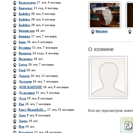
Бальтазара
17 лет, 4 месяца
Бандерас
21 год, 4 месяца
Баффет
20 лет, 4 месяца
Баффет
20 лет, 4 месяца
Баффет
20 лет, 4 месяца
Бронислав
18 лет
Масяня
Брюква
17 лет, 7 месяцев
брюс
26 лет, 6 месяцев
Бусинка
15 лет, 7 месяцев
О хозяине
Варвара
24 года, 4 месяца
Василиса
18 лет
Герда
26 лет, 7 месяцев
Грей
20 лет
Дакота
16 лет, 12 месяцев
Доллари
16 лет, 7 месяцев
ДОН КАПОНЕ
16 лет, 9 месяцев
Дульсинея
15 лет, 3 месяца
Дуся
19 лет, 8 месяцев
Ева
26 лет, 7 месяцев
Енот (Beautifold ...
17 лет, 11 месяцев
Кол-во просмотров анке
Зара
9 лет, 8 месяцев
Зорро
19 лет
Изя
19 лет
Касандра
15 лет, 10 месяцев