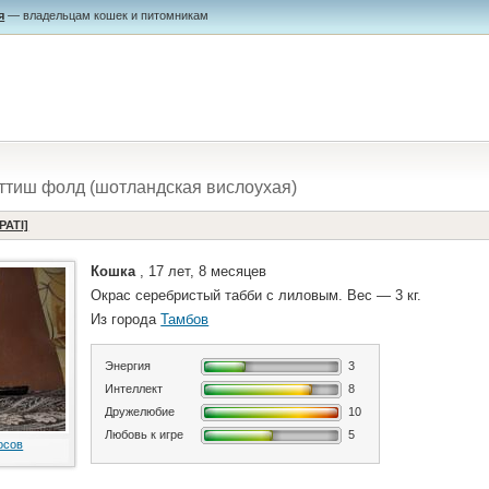
я
— владельцам кошек и питомникам
ттиш фолд (шотландская вислоухая)
PATI]
Кошка
, 17 лет, 8 месяцев
Окрас серебристый табби с лиловым. Вес — 3 кг.
Из города
Тамбов
Энергия
3
Интеллект
8
Дружелюбие
10
Любовь к игре
5
осов