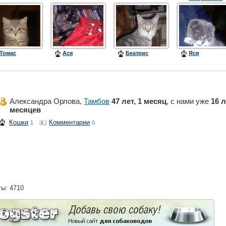
(Алиса)
Томас
Ася
Беатрис
Яся
Александра Орлова,
Тамбов
47 лет, 1 месяц
, с нами уже
16 л
месяцев
Кошки
Комментарии
1
0
ты: 4710