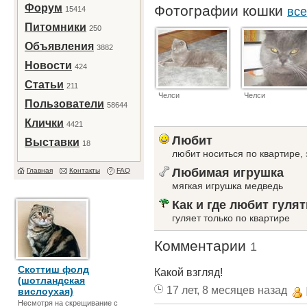
Форум
Фотографии кошки
15414
все
Питомники
250
Объявления
3882
Новости
424
Статьи
211
Челси
Челси
Пользователи
58644
Клички
4421
Любит
Выставки
18
любит носиться по квартире, 
Любимая игрушка
Главная
Контакты
FAQ
мягкая игрушка медведь
Как и где любит гулят
гуляет только по квартире
Комментарии
1
Скоттиш фолд
Какой взгляд!
(шотландская
17 лет, 8 месяцев назад
вислоухая)
Несмотря на скрещивание с