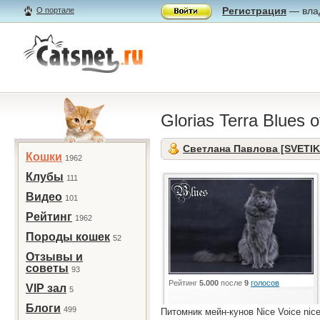
Регистрация
— влад
О портале
Glorias Terra Blues 
Светлана Павлова [SVETIK
Кошки
1962
Клубы
111
Видео
101
Рейтинг
1962
Породы кошек
52
Отзывы и
советы
93
Рейтинг
5.000
после
9
голосов
VIP зал
5
Блоги
499
Питомник мейн-кунов Nice Voice nice