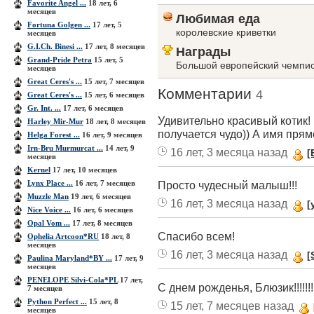
Favorite Angel ...
18 лет, 6
месяцев
Любимая еда
Fortuna Golgen ...
17 лет, 5
королевские криветки
месяцев
G.I.Ch. Binesi ...
17 лет, 8 месяцев
Награды
Grand-Pride Petra
15 лет, 5
Большой европейский чемпи
месяцев
Great Ceres's ...
15 лет, 7 месяцев
Комментарии
4
Great Ceres's ...
15 лет, 6 месяцев
Gr. Int. ...
17 лет, 6 месяцев
Удивительно красивый котик!
Harley Mir-Mur
18 лет, 8 месяцев
получается чудо)) А имя прямо
Helga Forest ...
16 лет, 9 месяцев
Irn-Bru Murmurсat ...
14 лет, 9
16 лет, 3 месяца назад
[
месяцев
Kernel
17 лет, 10 месяцев
Lynx Place ...
16 лет, 7 месяцев
Просто чудесный малыш!!!
Muzzle Man
19 лет, 6 месяцев
16 лет, 3 месяца назад
[
Nice Voice ...
16 лет, 6 месяцев
Opal Vom ...
17 лет, 8 месяцев
Спасибо всем!
Ophelia Artcoon*RU
18 лет, 8
месяцев
16 лет, 3 месяца назад
[
Paulina Maryland*BY ...
17 лет, 9
месяцев
PENELOPE Silvi-Cola*PL
17 лет,
С днем рожденья, Блюзик!!!!!!!!!!
7 месяцев
Python Perfect ...
15 лет, 8
15 лет, 7 месяцев назад
месяцев