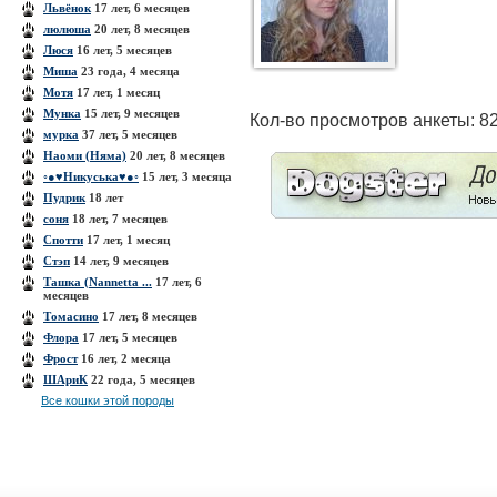
Львёнок
17 лет, 6 месяцев
люлюша
20 лет, 8 месяцев
Люся
16 лет, 5 месяцев
Миша
23 года, 4 месяца
Мотя
17 лет, 1 месяц
Мунка
15 лет, 9 месяцев
Кол-во просмотров анкеты: 8
мурка
37 лет, 5 месяцев
Наоми (Няма)
20 лет, 8 месяцев
◦●♥Никуська♥●◦
15 лет, 3 месяца
Пудрик
18 лет
соня
18 лет, 7 месяцев
Спотти
17 лет, 1 месяц
Стэп
14 лет, 9 месяцев
Ташка (Nannetta ...
17 лет, 6
месяцев
Томасино
17 лет, 8 месяцев
Флора
17 лет, 5 месяцев
Фрост
16 лет, 2 месяца
ШАриК
22 года, 5 месяцев
Все кошки этой породы