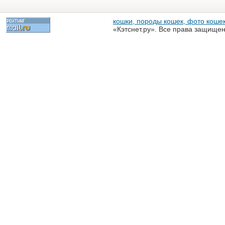
кошки, породы кошек, фото кошек
«Кэтснет.ру». Все права защище
разрешена только с письменного
«Кэтснет.ру»