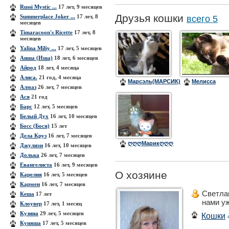
Russi Mystic ...
17 лет, 9 месяцев
Друзья кошки
Summerplace Joker ...
17 лет, 8
всего 5
месяцев
Timaracoon's Ricette
17 лет, 8
месяцев
Yalina Miliy ...
17 лет, 5 месяцев
Аиша (Иша)
18 лет, 6 месяцев
Айрод
18 лет, 4 месяца
Алиса.
21 год, 4 месяца
Марсэль(МАРСИК)
Мелисса
Алмаз
26 лет, 7 месяцев
Ася
21 год
Барс
12 лет, 5 месяцев
Белый Дух
16 лет, 10 месяцев
Босс (Бося)
15 лет
Дела Круз
16 лет, 7 месяцев
ღღღМарикღღღ
Джулиэн
16 лет, 10 месяцев
Долька
26 лет, 7 месяцев
Евангелиста
16 лет, 9 месяцев
О хозяине
Карелия
16 лет, 5 месяцев
Кармен
16 лет, 7 месяцев
Светла
Кеша
17 лет
нами у
Клоувер
17 лет, 1 месяц
Кузина
29 лет, 5 месяцев
Кошки
Куняша
17 лет, 5 месяцев