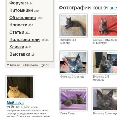
Форум
15414
Фотографии кошки
все
Питомники
250
Объявления
3882
Новости
424
Статьи
211
Пользователи
Блюзику 3,5
Glorias Terra Blue
58644
месяца
of Midnight
Клички
4421
Выставки
18
Главная
Контакты
FAQ
блюзику 3 месяца
Блюзику 2,5
месяцев
Мейн кун
МЕЙН-КУН ( Main-coon -
американская енотовая кошка),
порода полудлинношерстных
Блюз 7 мес.
Блюзику 2 месяц
кошек. Предки ее первоначально