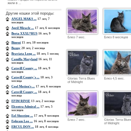
жили в ...
Другие кошки этой породы:
ANGEL MAKS ...
17 лет, 7
месяцев
April Miracle ...
17 лет, 6 месяцев
Berta XXXL*RUS
16 лет, 9
месяцев
Блюз 7 мес.
Блюз 8 месяцев
Binessi
15 лет, 10 месяцев
Bonny
20 лет, 2 месяца
Braviata Long ...
18 лет, 1 месяц
Camilla Maryland
16 лет, 11
месяцев
Catsvill County ...
18 лет, 9
месяцев
Catsvill County`s ...
18 лет, 3
Glorias Terra Blues
Блюз 4,5 мес.
месяца
of Midnight
Cool Motion's ...
17 лет, 6 месяцев
Cаtsvill County ...
18 лет, 4
месяца
EFIM RINSE
13 лет, 2 месяца
Elcontra Admiral ...
17 лет, 5
месяцев
Eol Shooting ...
17 лет, 9 месяцев
Блюз 7 мес.
Glorias Terra Blue
Ephram Loo ...
16 лет, 8 месяцев
of Midnight
ERCUL DON ...
18 лет, 4 месяца