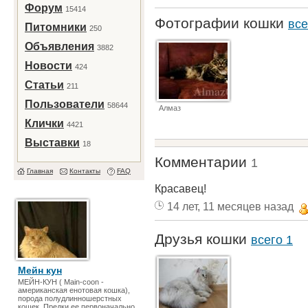
Форум
15414
Фотографии кошки
все
Питомники
250
Объявления
3882
Новости
424
Статьи
211
Пользователи
58644
Алмаз
Клички
4421
Выставки
18
Комментарии
1
Главная
Контакты
FAQ
Красавец!
14 лет, 11 месяцев назад
Друзья кошки
всего 1
Мейн кун
МЕЙН-КУН ( Main-coon -
американская енотовая кошка),
порода полудлинношерстных
кошек. Предки ее первоначально