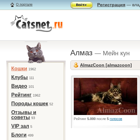
Регистрация
— влад
О портале
Алмаз
— Мейн кун
AlmazCoon [almazcoon]
Кошки
1962
Клубы
111
Видео
101
Рейтинг
1962
Породы кошек
52
Отзывы и
советы
93
Рейтинг
5.000
после
5
голосов
VIP зал
5
Блоги
499