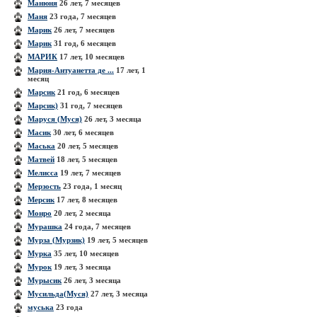
Манюня
26 лет, 7 месяцев
Маня
23 года, 7 месяцев
Марик
26 лет, 7 месяцев
Марик
31 год, 6 месяцев
МАРИК
17 лет, 10 месяцев
Мария-Антуанетта де ...
17 лет, 1
месяц
Марсик
21 год, 6 месяцев
Марсик)
31 год, 7 месяцев
Маруся (Муся)
26 лет, 3 месяца
Масик
30 лет, 6 месяцев
Маська
20 лет, 5 месяцев
Матвей
18 лет, 5 месяцев
Мелисса
19 лет, 7 месяцев
Мерзость
23 года, 1 месяц
Мерсик
17 лет, 8 месяцев
Монро
20 лет, 2 месяца
Мурашка
24 года, 7 месяцев
Мурза (Мурзик)
19 лет, 5 месяцев
Мурка
35 лет, 10 месяцев
Мурок
19 лет, 3 месяца
Мурысик
26 лет, 3 месяца
Мусильда(Муся)
27 лет, 3 месяца
муська
23 года