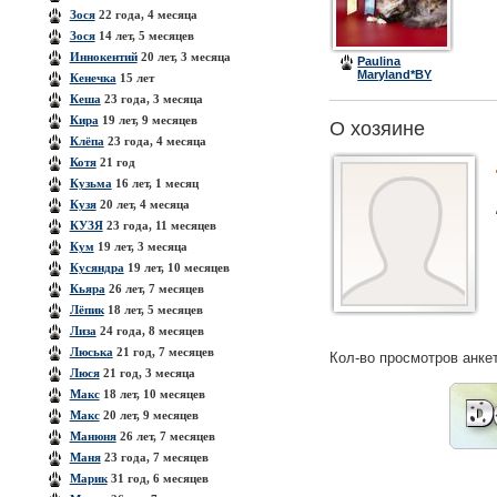
Зося
22 года, 4 месяца
Зося
14 лет, 5 месяцев
Иннокентий
20 лет, 3 месяца
Paulina
Maryland*BY
Кенечка
15 лет
(Алиса)
Кеша
23 года, 3 месяца
Кира
19 лет, 9 месяцев
О хозяине
Клёпа
23 года, 4 месяца
Котя
21 год
Кузьма
16 лет, 1 месяц
Кузя
20 лет, 4 месяца
КУЗЯ
23 года, 11 месяцев
Кум
19 лет, 3 месяца
Кусяндра
19 лет, 10 месяцев
Кьяра
26 лет, 7 месяцев
Лёпик
18 лет, 5 месяцев
Лиза
24 года, 8 месяцев
Люська
21 год, 7 месяцев
Кол-во просмотров анке
Люся
21 год, 3 месяца
Макс
18 лет, 10 месяцев
Макс
20 лет, 9 месяцев
Манюня
26 лет, 7 месяцев
Маня
23 года, 7 месяцев
Марик
31 год, 6 месяцев