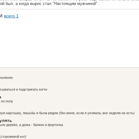
ой был, а когда вырос стал "Настоящим мужчиной".
ки
всего 1
 коленях
сываться и подстригать когти
а
 по полу
ырую картошку, лишьбы я была рядом (без меня, если я уезжала, мог неделю не есть)
гулять
было дерево, а дома - балкон и форточка
(сторожевой кот)