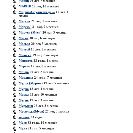
Марик
26 лет, 7 месяцев
МАРИК
17 лет, 10 месяцев
Мария-Антуанетта де ...
17 лет, 1
месяц
Марсик
21 год, 7 месяцев
Марсик)
31 год, 7 месяцев
Маруся (Муся)
26 лет, 3 месяца
Масик
30 лет, 6 месяцев
Маська
20 лет, 5 месяцев
Матвей
18 лет, 5 месяцев
Мелисса
19 лет, 7 месяцев
Мерзость
23 года, 1 месяц
Мерсик
17 лет, 8 месяцев
Монро
20 лет, 2 месяца
Мурашка
24 года, 7 месяцев
Мурза (Мурзик)
19 лет, 5 месяцев
Мурка
18 лет, 4 месяца
Мурка
35 лет, 10 месяцев
Мурок
19 лет, 3 месяца
Мурысик
26 лет, 3 месяца
Мусильда(Муся)
27 лет, 3 месяца
муська
23 года
Муся
32 года, 10 месяцев
Муха
21 год, 5 месяцев