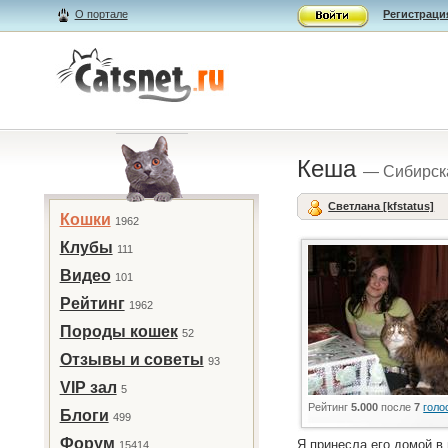
О портале
Регистраци
Кеша
— Сибирск
Светлана [kfstatus]
Кошки
1962
Клубы
111
Видео
101
Рейтинг
1962
Породы кошек
52
Отзывы и советы
93
VIP зал
5
Рейтинг
5.000
после
7
голо
Блоги
499
Форум
Я принесла его домой в
15414