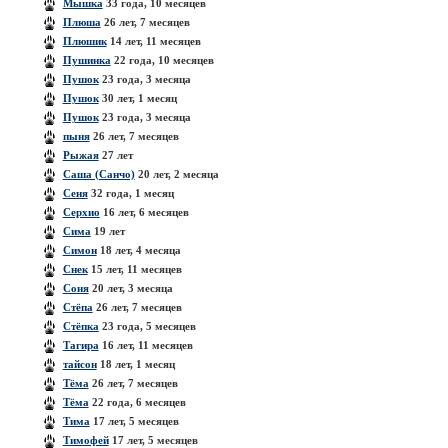
Мышка
33 года, 10 месяцев
Плюша
26 лет, 7 месяцев
Плюшик
14 лет, 11 месяцев
Пушинка
22 года, 10 месяцев
Пушок
23 года, 3 месяца
Пушок
30 лет, 1 месяц
Пушок
23 года, 3 месяца
пыня
26 лет, 7 месяцев
Рыжая
27 лет
Саша (Санчо)
20 лет, 2 месяца
Сеня
32 года, 1 месяц
Серхио
16 лет, 6 месяцев
Сима
19 лет
Симон
18 лет, 4 месяца
Снек
15 лет, 11 месяцев
Соня
20 лет, 3 месяца
Стёпа
26 лет, 7 месяцев
Стёпка
23 года, 5 месяцев
Тагира
16 лет, 11 месяцев
тайсон
18 лет, 1 месяц
Тёма
26 лет, 7 месяцев
Тёма
22 года, 6 месяцев
Тима
17 лет, 5 месяцев
Тимофей
17 лет, 5 месяцев