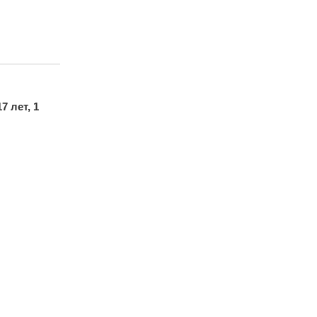
17 лет, 1