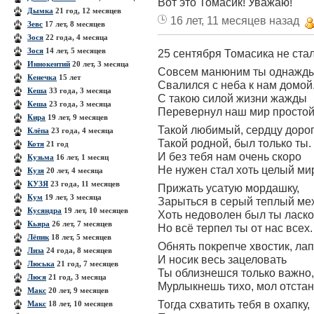
Вот это Томасик! Уважаю!
Дымка
21 год, 12 месяцев
16 лет, 11 месяцев назад
Зевс
17 лет, 8 месяцев
Зося
22 года, 4 месяца
Зося
14 лет, 5 месяцев
25 сентября Томасика не ста
Иннокентий
20 лет, 3 месяца
Совсем манюним ты однажд
Кенечка
15 лет
Свалился с неба к нам домой
Кеша
33 года, 3 месяца
С такою силой жизни жажды
Кеша
23 года, 3 месяца
Перевернул наш мир простой
Кира
19 лет, 9 месяцев
Такой любимый, сердцу доро
Клёпа
23 года, 4 месяца
Такой родной, был только ты.
Котя
21 год
И без тебя нам очень скоро
Кузьма
16 лет, 1 месяц
Не нужен стал хоть целый ми
Кузя
20 лет, 4 месяца
КУЗЯ
23 года, 11 месяцев
Прижать усатую мордашку,
Кум
19 лет, 3 месяца
Зарыться в серый теплый мех
Кусяндра
19 лет, 10 месяцев
Хоть недоволен был ты ласко
Кьяра
26 лет, 7 месяцев
Но всё терпел ты от нас всех.
Лёпик
18 лет, 5 месяцев
Обнять покрепче хвостик, лап
Лиза
24 года, 8 месяцев
И носик весь зацеловать
Люська
21 год, 7 месяцев
Ты облизнешся только важно,
Люся
21 год, 3 месяца
Мурлыкнешь тихо, мол отстан
Макс
20 лет, 9 месяцев
Тогда схватить тебя в охапку,
Макс
18 лет, 10 месяцев