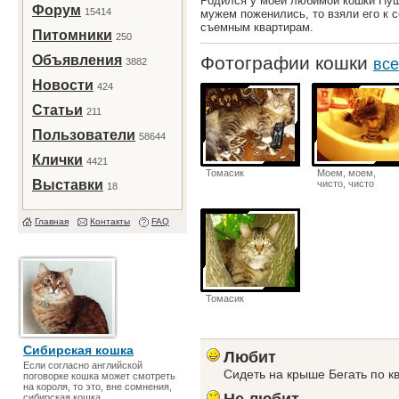
Родился у моей любимой кошки Пуш
Форум
15414
мужем поженились, то взяли его к с
съемным квартирам.
Питомники
250
Объявления
Фотографии кошки
все
3882
Новости
424
Статьи
211
Пользователи
58644
Клички
4421
Томасик
Моем, моем,
Выставки
чисто, чисто
18
Главная
Контакты
FAQ
Томасик
Сибирская кошка
Любит
Если согласно английской
Сидеть на крыше Бегать по к
поговорке кошка может смотреть
на короля, то это, вне сомнения,
сибирская кошка. ...