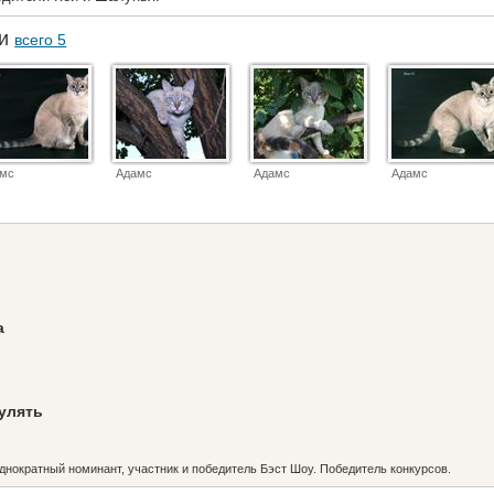
ки
всего 5
амс
Адамс
Адамс
Адамс
а
гулять
днократный номинант, участник и победитель Бэст Шоу. Победитель конкурсов.