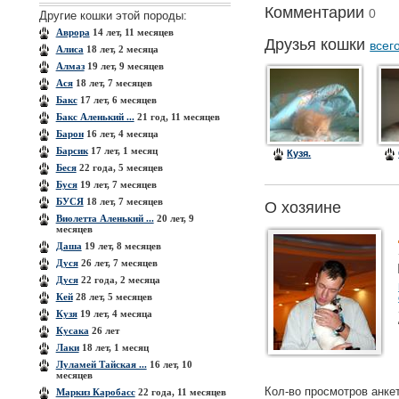
Комментарии
0
Другие кошки этой породы:
Аврора
14 лет, 11 месяцев
Друзья кошки
всег
Алиса
18 лет, 2 месяца
Алмаз
19 лет, 9 месяцев
Ася
18 лет, 7 месяцев
Бакс
17 лет, 6 месяцев
Бакс Аленький ...
21 год, 11 месяцев
Барон
16 лет, 4 месяца
Барсик
17 лет, 1 месяц
Кузя.
Беся
22 года, 5 месяцев
Буся
19 лет, 7 месяцев
БУСЯ
18 лет, 7 месяцев
О хозяине
Виолетта Аленький ...
20 лет, 9
месяцев
Даша
19 лет, 8 месяцев
Дуся
26 лет, 7 месяцев
Дуся
22 года, 2 месяца
Кей
28 лет, 5 месяцев
Кузя
19 лет, 4 месяца
Кусака
26 лет
Лаки
18 лет, 1 месяц
Луламей Тайская ...
16 лет, 10
месяцев
Кол-во просмотров анке
Маркиз Каробасс
22 года, 11 месяцев