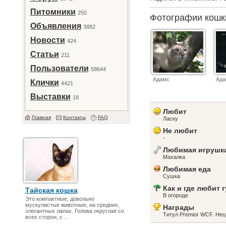
Питомники
250
Фотографии кош
Объявления
3882
Новости
424
Статьи
211
Пользователи
58644
Адамс
Ад
Клички
4421
Выставки
18
Любит
Главная
Контакты
FAQ
Ласку
Не любит
-
Любимая игрушк
Махалка
Любимая еда
Сушка
Как и где любит 
Тайская кошка
В огороде
Это компактные, довольно
мускулистые животные, на средних,
Награды
элегантных лапах. Голова округлая со
Титул Premior WCF. Нео
всех сторон, с ...