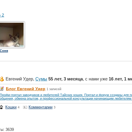
о 2
Соня
Евгений Удер,
Сумы
55 лет, 3 месяца
, с нами уже
16 лет, 1 
Блог Евгений Удер
1 записей
Профи-портал заводчиков и любителей Тайских кошек. Портал и форум созданы для п
общения, обмена опытом, и профессиональной консультации начинающим любителям .
Кошки
Комментарии
4
3
ты: 3639