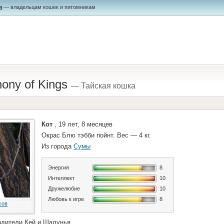
я
— владельцам кошек и питомникам
ony of Kings
— Тайская кошка
Кот
, 19 лет, 8 месяцев
Окрас Блю тэбби пойнт. Вес — 4 кг.
Из города
Сумы
Энергия
8
Интеллект
10
Дружелюбие
10
Любовь к игре
8
сов
одители Кей и Шалунья.