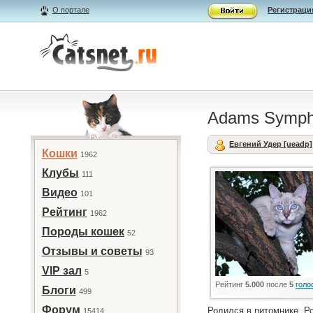
О портале
Регистраци
Adams Symph
Евгений Удер [ueadp]
Кошки
1962
Клубы
111
Видео
101
Рейтинг
1962
Породы кошек
52
Отзывы и советы
93
VIP зал
5
Рейтинг
5.000
после
5
голо
Блоги
499
Форум
Родился в питомнике. Р
15414