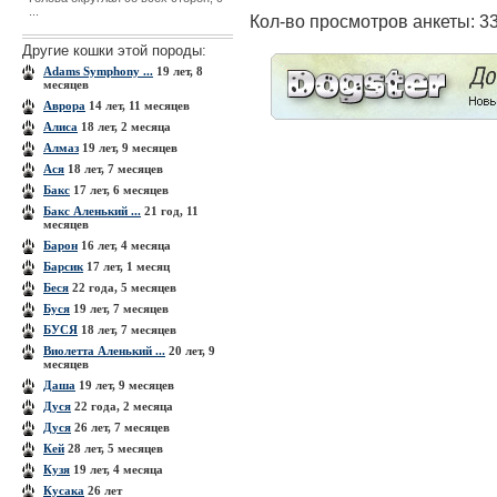
...
Кол-во просмотров анкеты: 3
Другие кошки этой породы:
Adams Symphony ...
19 лет, 8
месяцев
Аврора
14 лет, 11 месяцев
Алиса
18 лет, 2 месяца
Алмаз
19 лет, 9 месяцев
Ася
18 лет, 7 месяцев
Бакс
17 лет, 6 месяцев
Бакс Аленький ...
21 год, 11
месяцев
Барон
16 лет, 4 месяца
Барсик
17 лет, 1 месяц
Беся
22 года, 5 месяцев
Буся
19 лет, 7 месяцев
БУСЯ
18 лет, 7 месяцев
Виолетта Аленький ...
20 лет, 9
месяцев
Даша
19 лет, 9 месяцев
Дуся
22 года, 2 месяца
Дуся
26 лет, 7 месяцев
Кей
28 лет, 5 месяцев
Кузя
19 лет, 4 месяца
Кусака
26 лет