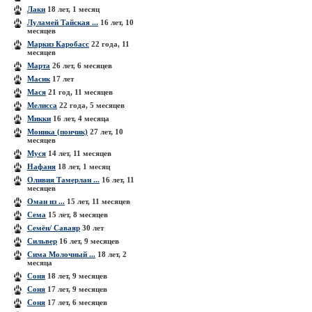
Лаки
18 лет, 1 месяц
Луламей Тайская ...
16 лет, 10
месяцев
Маркиз Каробасс
22 года, 11
месяцев
Марта
26 лет, 6 месяцев
Масик
17 лет
Мася
21 год, 11 месяцев
Мелисса
22 года, 5 месяцев
Микки
16 лет, 4 месяца
Моника (пончик)
27 лет, 10
месяцев
Муся
14 лет, 11 месяцев
Нафаня
18 лет, 1 месяц
Оливия Тамерлан ...
16 лет, 11
месяцев
Оман из ...
15 лет, 11 месяцев
Сема
15 лет, 8 месяцев
Семён/ Саваяр
30 лет
Сильвер
16 лет, 9 месяцев
Сима Молочный ...
18 лет, 2
месяца
Соня
18 лет, 9 месяцев
Соня
17 лет, 9 месяцев
Соня
17 лет, 6 месяцев