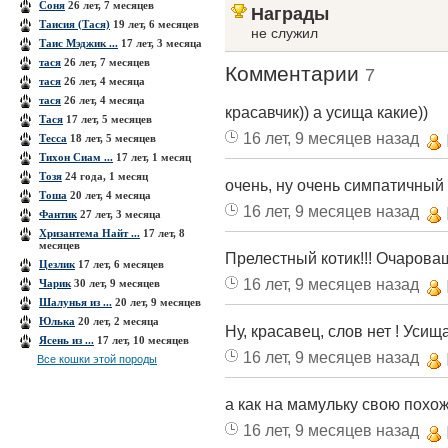
Соня
26 лет, 7 месяцев
Награды
Таисия (Тася)
19 лет, 6 месяцев
не служил
Таис Мэджик ...
17 лет, 3 месяца
тася
26 лет, 7 месяцев
Комментарии
7
тася
26 лет, 4 месяца
тася
26 лет, 4 месяца
красавчик)) а усища какие))
Тася
17 лет, 5 месяцев
16 лет, 9 месяцев назад
Тесса
18 лет, 5 месяцев
Тихон Сиам ...
17 лет, 1 месяц
Тозя
24 года, 1 месяц
очень, ну очень симпатичный к
Тоша
20 лет, 4 месяца
16 лет, 9 месяцев назад
Фантик
27 лет, 3 месяца
Хризантема Найт ...
17 лет, 8
месяцев
Прелестный котик!!! Очаровашк
Цезлик
17 лет, 6 месяцев
16 лет, 9 месяцев назад
Чарик
30 лет, 9 месяцев
Шалунья из ...
20 лет, 9 месяцев
Юлька
20 лет, 2 месяца
Ну, красавец, слов нет ! Усищ
Ясень из ...
17 лет, 10 месяцев
16 лет, 9 месяцев назад
Все кошки этой породы
а как на мамульку свою похож))))
16 лет, 9 месяцев назад