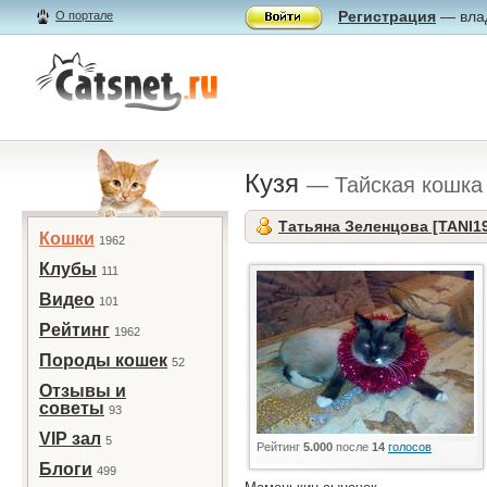
Регистрация
— влад
О портале
Кузя
— Тайская кошка
Татьяна Зеленцова [TANI1
Кошки
1962
Клубы
111
Видео
101
Рейтинг
1962
Породы кошек
52
Отзывы и
советы
93
VIP зал
5
Рейтинг
5.000
после
14
голосов
Блоги
499