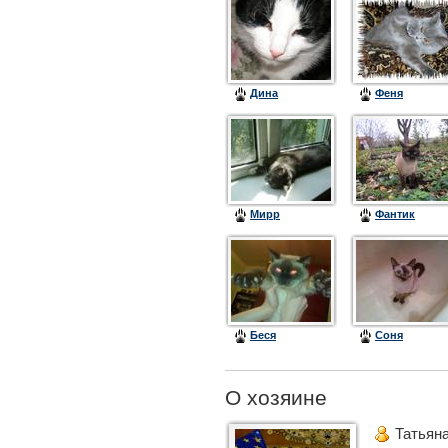
Дина
Феня
Мирр
Фантик
Беся
Соня
О хозяине
Татьян