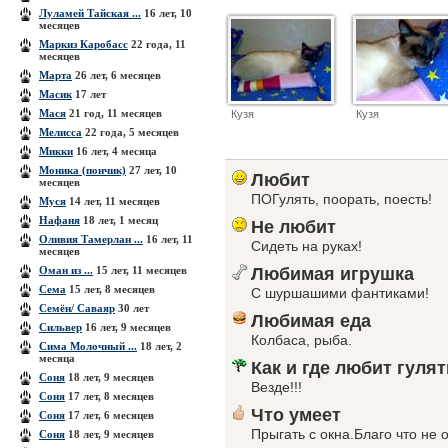
Луламей Тайская ...
16 лет, 10
месяцев
Маркиз Каробасс
22 года, 11
месяцев
Марта
26 лет, 6 месяцев
Масик
17 лет
Мася
21 год, 11 месяцев
Кузя
Кузя
Мелисса
22 года, 5 месяцев
Микки
16 лет, 4 месяца
Моника (пончик)
27 лет, 10
Любит
месяцев
ПОГулять, поорать, поесть!
Муся
14 лет, 11 месяцев
Нафаня
18 лет, 1 месяц
Не любит
Оливия Тамерлан ...
16 лет, 11
Сидеть на руках!
месяцев
Оман из ...
15 лет, 11 месяцев
Любимая игрушка
Сема
15 лет, 8 месяцев
С шуршашими фантиками!
Семён/ Саваяр
30 лет
Любимая еда
Сильвер
16 лет, 9 месяцев
Колбаса, рыба.
Сима Молочный ...
18 лет, 2
месяца
Как и где любит гулят
Соня
18 лет, 9 месяцев
Везде!!!
Соня
17 лет, 8 месяцев
Что умеет
Соня
17 лет, 6 месяцев
Прыгать с окна.Благо что не 
Соня
18 лет, 9 месяцев