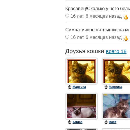
Красавец!Сколько у него бел
16 лет, 6 месяцев назад
Симпатичное пятнышко на мо
16 лет, 6 месяцев назад
Друзья кошки
всего 18
Маркиза
Маркиза
Алиса
Вася