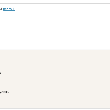
ки
всего 1
а
гулять