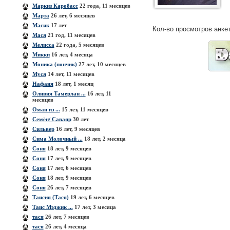
Маркиз Каробасс
22 года, 11 месяцев
Марта
26 лет, 6 месяцев
Масик
17 лет
Кол-во просмотров анке
Мася
21 год, 11 месяцев
Мелисса
22 года, 5 месяцев
Микки
16 лет, 4 месяца
Моника (пончик)
27 лет, 10 месяцев
Муся
14 лет, 11 месяцев
Нафаня
18 лет, 1 месяц
Оливия Тамерлан ...
16 лет, 11
месяцев
Оман из ...
15 лет, 11 месяцев
Семён/ Саваяр
30 лет
Сильвер
16 лет, 9 месяцев
Сима Молочный ...
18 лет, 2 месяца
Соня
18 лет, 9 месяцев
Соня
17 лет, 9 месяцев
Соня
17 лет, 6 месяцев
Соня
18 лет, 9 месяцев
Соня
26 лет, 7 месяцев
Таисия (Тася)
19 лет, 6 месяцев
Таис Мэджик ...
17 лет, 3 месяца
тася
26 лет, 7 месяцев
тася
26 лет, 4 месяца