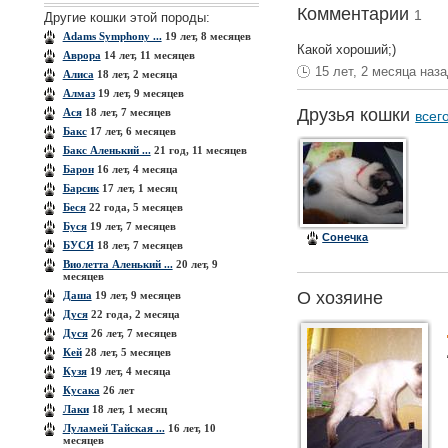
Комментарии
1
Другие кошки этой породы:
Adams Symphony ...
19 лет, 8 месяцев
Какой хороший;)
Аврора
14 лет, 11 месяцев
15 лет, 2 месяца наз
Алиса
18 лет, 2 месяца
Алмаз
19 лет, 9 месяцев
Друзья кошки
Ася
18 лет, 7 месяцев
всег
Бакс
17 лет, 6 месяцев
Бакс Аленький ...
21 год, 11 месяцев
Барон
16 лет, 4 месяца
Барсик
17 лет, 1 месяц
Беся
22 года, 5 месяцев
Буся
19 лет, 7 месяцев
Сонечка
БУСЯ
18 лет, 7 месяцев
Виолетта Аленький ...
20 лет, 9
месяцев
О хозяине
Даша
19 лет, 9 месяцев
Дуся
22 года, 2 месяца
Дуся
26 лет, 7 месяцев
Кей
28 лет, 5 месяцев
Кузя
19 лет, 4 месяца
Кусака
26 лет
Лаки
18 лет, 1 месяц
Луламей Тайская ...
16 лет, 10
месяцев