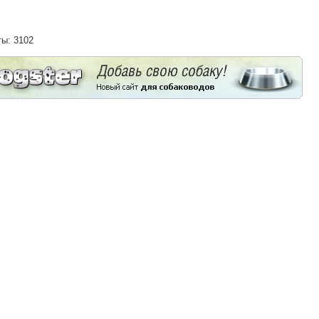
ты: 3102