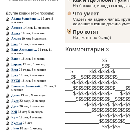
Как и где любит гулят
...
На балконе, иногда выглядыв
Что умеет
Другие кошки этой породы:
Adams Symphony ...
19 лет, 8
Сидеть на задних лапах, крут
месяцев
домашняя кошка должна умет
Аврора
14 лет, 11 месяцев
Про котят
Алиса
18 лет, 2 месяца
Нет, котят не было))
Алмаз
19 лет, 9 месяцев
Бакс
17 лет, 6 месяцев
Комментарии
3
Бакс Аленький ...
21 год, 11
месяцев
Барон
16 лет, 4 месяца
______________$$________
Барсик
17 лет, 1 месяц
______________$$$_______
Беся
22 года, 5 месяцев
__$______$$$$$$$$$$_____
Буся
19 лет, 7 месяцев
__$$__$$$$$$$$$$$$$$____
БУСЯ
18 лет, 7 месяцев
__$$$$$$$$$$$$$$$$$$____
Виолетта Аленький ...
20 лет, 9
___$$$$$$$$$$$$$$$$____$
месяцев
___$$$$$$$$$$$$$$$___$$$
Даша
19 лет, 9 месяцев
____$$$$$$$$$$$$$__$$$$$
Дуся
22 года, 2 месяца
_______$$$$$$$$$$_$$$$$$
Дуся
26 лет, 7 месяцев
__________$$$$$$$$$$$$$$
Кей
28 лет, 5 месяцев
____________$$$$$$$$$$$$
Кузя
19 лет, 4 месяца
_____________$$$$$$$$$$_
Кусака
26 лет
______________$$$$$$$___
Лаки
18 лет, 1 месяц