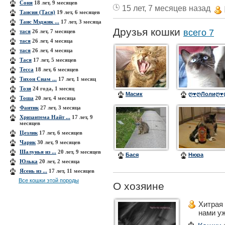
Соня
18 лет, 9 месяцев
15 лет, 7 месяцев назад
Таисия (Тася)
19 лет, 6 месяцев
Таис Мэджик ...
17 лет, 3 месяца
Друзья кошки
всего 7
тася
26 лет, 7 месяцев
тася
26 лет, 4 месяца
тася
26 лет, 4 месяца
Тася
17 лет, 5 месяцев
Тесса
18 лет, 6 месяцев
Тихон Сиам ...
17 лет, 1 месяц
Тозя
24 года, 1 месяц
Масик
ღ♥ღЛолиღ♥
Тоша
20 лет, 4 месяца
Фантик
27 лет, 3 месяца
Хризантема Найт ...
17 лет, 9
месяцев
Цезлик
17 лет, 6 месяцев
Чарик
30 лет, 9 месяцев
Шалунья из ...
20 лет, 9 месяцев
Бася
Нюра
Юлька
20 лет, 2 месяца
Ясень из ...
17 лет, 11 месяцев
Все кошки этой породы
О хозяине
Хитрая
нами у