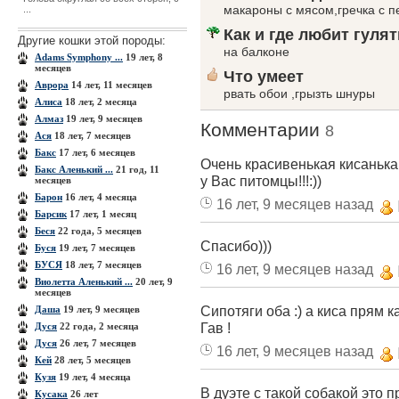
макароны с мясом,гречка с п
...
Как и где любит гулят
Другие кошки этой породы:
на балконе
Adams Symphony ...
19 лет, 8
месяцев
Что умеет
Аврора
14 лет, 11 месяцев
рвать обои ,грызть шнуры
Алиса
18 лет, 2 месяца
Алмаз
19 лет, 9 месяцев
Комментарии
8
Ася
18 лет, 7 месяцев
Бакс
17 лет, 6 месяцев
Очень красивенькая кисанька
Бакс Аленький ...
21 год, 11
у Вас питомцы!!!:))
месяцев
Барон
16 лет, 4 месяца
16 лет, 9 месяцев назад
Барсик
17 лет, 1 месяц
Беся
22 года, 5 месяцев
Спасибо)))
Буся
19 лет, 7 месяцев
БУСЯ
18 лет, 7 месяцев
16 лет, 9 месяцев назад
Виолетта Аленький ...
20 лет, 9
месяцев
Сипотяги оба :) а киса прям к
Даша
19 лет, 9 месяцев
Гав !
Дуся
22 года, 2 месяца
Дуся
26 лет, 7 месяцев
16 лет, 9 месяцев назад
Кей
28 лет, 5 месяцев
Кузя
19 лет, 4 месяца
В дуэте с такой собакой это п
Кусака
26 лет