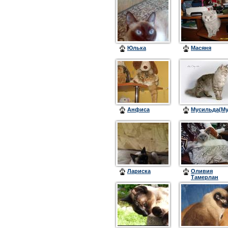
Юлька
Масяня
Анфиса
Мусильда(Му
Лариска
Оливия
Тамерлан
(Алиса)