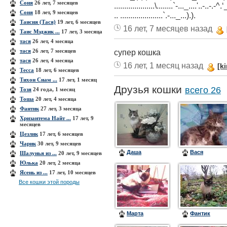
Соня
26 лет, 7 месяцев
....................\........`-..._....'..-..-.-^.‘
Соня
18 лет, 9 месяцев
.. .....................`.-..._...).).
Таисия (Тася)
19 лет, 6 месяцев
16 лет, 7 месяцев назад
Таис Мэджик ...
17 лет, 3 месяца
тася
26 лет, 4 месяца
тася
26 лет, 7 месяцев
супер кошка
тася
26 лет, 4 месяца
16 лет, 1 месяц назад
[k
Тесса
18 лет, 6 месяцев
Тихон Сиам ...
17 лет, 1 месяц
Друзья кошки
всего 26
Тозя
24 года, 1 месяц
Тоша
20 лет, 4 месяца
Фантик
27 лет, 3 месяца
Хризантема Найт ...
17 лет, 9
месяцев
Цезлик
17 лет, 6 месяцев
Чарик
30 лет, 9 месяцев
Даша
Вася
Шалунья из ...
20 лет, 9 месяцев
Юлька
20 лет, 2 месяца
Ясень из ...
17 лет, 10 месяцев
Все кошки этой породы
Марта
Фантик