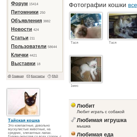
Форум
Фотографии кошки
15414
все
Питомники
250
Объявления
3882
Новости
424
Статьи
211
Тася
Тася
Пользователи
58644
Клички
4421
Выставки
18
Главная
Контакты
FAQ
1мес
Любит
Любит играть с собакой
Любимая игрушка
Тайская кошка
Это компактные, довольно
мышка
мускулистые животные, на
средних, элегантных лапах.
Любимая еда
Голова округлая со всех сторон, с