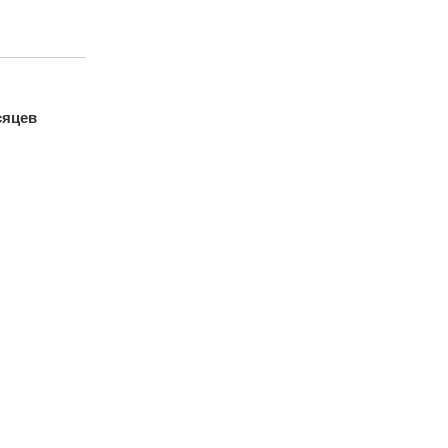
есяцев