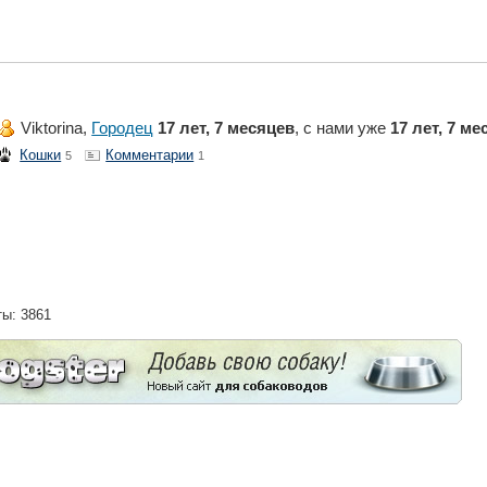
Viktorina,
Городец
17 лет, 7 месяцев
, с нами уже
17 лет, 7 м
Кошки
Комментарии
5
1
ты: 3861