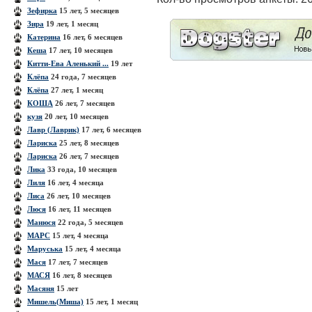
Зефирка
15 лет, 5 месяцев
Зира
19 лет, 1 месяц
Катерина
16 лет, 6 месяцев
Кеша
17 лет, 10 месяцев
Китти-Ева Аленький ...
19 лет
Клёпа
24 года, 7 месяцев
Клёпа
27 лет, 1 месяц
КОША
26 лет, 7 месяцев
кузя
20 лет, 10 месяцев
Лавр (Лаврик)
17 лет, 6 месяцев
Лариска
25 лет, 8 месяцев
Лариска
26 лет, 7 месяцев
Лика
33 года, 10 месяцев
Лиля
16 лет, 4 месяца
Лиса
26 лет, 10 месяцев
Люся
16 лет, 11 месяцев
Манюся
22 года, 5 месяцев
МАРС
15 лет, 4 месяца
Маруська
15 лет, 4 месяца
Мася
17 лет, 7 месяцев
МАСЯ
16 лет, 8 месяцев
Масяня
15 лет
Мишель(Миша)
15 лет, 1 месяц