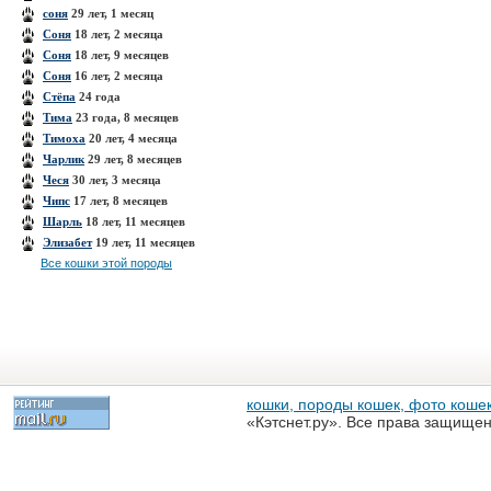
соня
29 лет, 1 месяц
Соня
18 лет, 2 месяца
Соня
18 лет, 9 месяцев
Соня
16 лет, 2 месяца
Стёпа
24 года
Тима
23 года, 8 месяцев
Тимоха
20 лет, 4 месяца
Чарлик
29 лет, 8 месяцев
Чеся
30 лет, 3 месяца
Чипс
17 лет, 8 месяцев
Шарль
18 лет, 11 месяцев
Элизабет
19 лет, 11 месяцев
Все кошки этой породы
кошки, породы кошек, фото кошек
«Кэтснет.ру». Все права защище
разрешена только с письменного
«Кэтснет.ру»