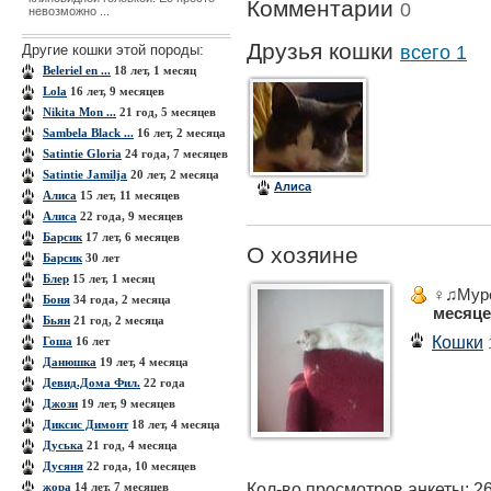
Комментарии
0
невозможно ...
Друзья кошки
Другие кошки этой породы:
всего 1
Beleriel en ...
18 лет, 1 месяц
Lola
16 лет, 9 месяцев
Nikita Mon ...
21 год, 5 месяцев
Sambela Black ...
16 лет, 2 месяца
Satintie Gloria
24 года, 7 месяцев
Satintie Jamilja
20 лет, 2 месяца
Алиса
Алиса
15 лет, 11 месяцев
Алиса
22 года, 9 месяцев
Барсик
17 лет, 6 месяцев
О хозяине
Барсик
30 лет
Блер
15 лет, 1 месяц
♀♫Мур
Боня
34 года, 2 месяца
месяц
Бьян
21 год, 2 месяца
Кошки
Гоша
16 лет
Данюшка
19 лет, 4 месяца
Девид.Дома Фил.
22 года
Джози
19 лет, 9 месяцев
Диксис Димонт
18 лет, 4 месяца
Дуська
21 год, 4 месяца
Дусяня
22 года, 10 месяцев
Кол-во просмотров анкеты: 2
жора
14 лет, 7 месяцев