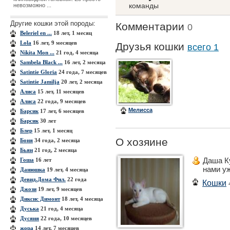
команды
невозможно ...
Другие кошки этой породы:
Комментарии
0
Beleriel en ...
18 лет, 1 месяц
Lola
16 лет, 9 месяцев
Друзья кошки
всего 1
Nikita Mon ...
21 год, 4 месяца
Sambela Black ...
16 лет, 2 месяца
Satintie Gloria
24 года, 7 месяцев
Satintie Jamilja
20 лет, 2 месяца
Алиса
15 лет, 11 месяцев
Алиса
22 года, 9 месяцев
Мелисса
Барсик
17 лет, 6 месяцев
Барсик
30 лет
Блер
15 лет, 1 месяц
О хозяине
Боня
34 года, 2 месяца
Бьян
21 год, 2 месяца
Даша К
Гоша
16 лет
нами у
Данюшка
19 лет, 4 месяца
Девид.Дома Фил.
22 года
Кошки
Джози
19 лет, 9 месяцев
Диксис Димонт
18 лет, 4 месяца
Дуська
21 год, 4 месяца
Дусяня
22 года, 10 месяцев
жора
14 лет, 7 месяцев