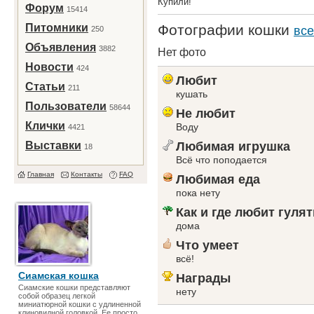
Купили!
Форум
15414
Питомники
Фотографии кошки
все
250
Объявления
3882
Нет фото
Новости
424
Любит
Статьи
211
кушать
Пользователи
58644
Не любит
Клички
Воду
4421
Выставки
Любимая игрушка
18
Всё что поподается
Главная
Контакты
FAQ
Любимая еда
пока нету
Как и где любит гулят
дома
Что умеет
всё!
Сиамская кошка
Награды
Сиамские кошки представляют
нету
собой образец легкой
миниатюрной кошки с удлиненной
клиновидной головкой. Ее просто