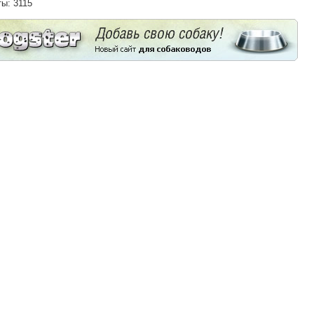
ты: 3115