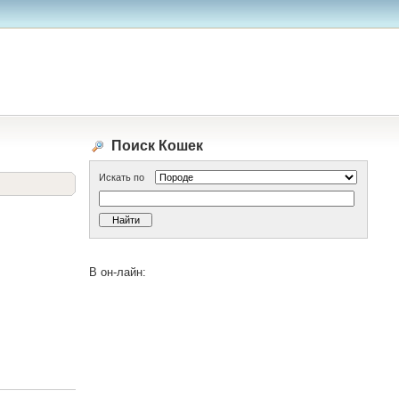
Поиск Кошек
Искать по
В он-лайн: