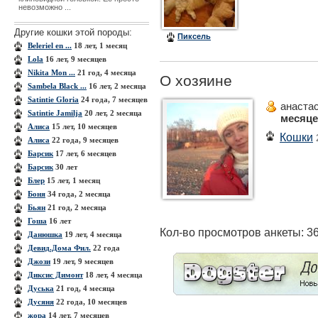
невозможно ...
Другие кошки этой породы:
Пиксель
Beleriel en ...
18 лет, 1 месяц
Lola
16 лет, 9 месяцев
Nikita Mon ...
21 год, 4 месяца
О хозяине
Sambela Black ...
16 лет, 2 месяца
Satintie Gloria
24 года, 7 месяцев
анаста
Satintie Jamilja
20 лет, 2 месяца
месяц
Алиса
15 лет, 10 месяцев
Кошки
Алиса
22 года, 9 месяцев
Барсик
17 лет, 6 месяцев
Барсик
30 лет
Блер
15 лет, 1 месяц
Боня
34 года, 2 месяца
Бьян
21 год, 2 месяца
Гоша
16 лет
Кол-во просмотров анкеты: 3
Данюшка
19 лет, 4 месяца
Девид.Дома Фил.
22 года
Джози
19 лет, 9 месяцев
Диксис Димонт
18 лет, 4 месяца
Дуська
21 год, 4 месяца
Дусяня
22 года, 10 месяцев
жора
14 лет, 7 месяцев