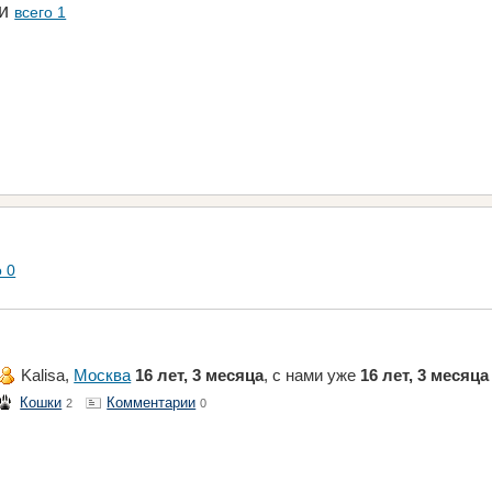
ки
всего 1
о 0
Kalisa,
Москва
16 лет, 3 месяца
, с нами уже
16 лет, 3 месяца
Кошки
Комментарии
2
0