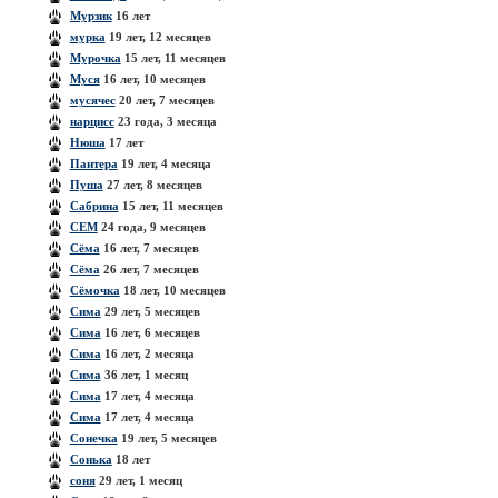
Мурзик
16 лет
мурка
19 лет, 12 месяцев
Мурочка
15 лет, 11 месяцев
Муся
16 лет, 10 месяцев
мусячес
20 лет, 7 месяцев
нарцисс
23 года, 3 месяца
Нюша
17 лет
Пантера
19 лет, 4 месяца
Пуша
27 лет, 8 месяцев
Сабрина
15 лет, 11 месяцев
СЕМ
24 года, 9 месяцев
Сёма
16 лет, 7 месяцев
Сёма
26 лет, 7 месяцев
Сёмочка
18 лет, 10 месяцев
Сима
29 лет, 5 месяцев
Сима
16 лет, 6 месяцев
Сима
16 лет, 2 месяца
Сима
36 лет, 1 месяц
Сима
17 лет, 4 месяца
Сима
17 лет, 4 месяца
Сонечка
19 лет, 5 месяцев
Сонька
18 лет
соня
29 лет, 1 месяц