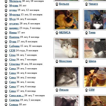
Мотильда
30 лет, 10 месяцев
Бульон
Чикаго
Мурзик
16 лет
мурка
19 лет, 12 месяцев
Мурочка
15 лет, 11 месяцев
Муся
16 лет, 9 месяцев
мусячес
20 лет, 6 месяцев
нарцисс
23 года, 3 месяца
Нюша
17 лет
МЕЛИСА
Тима
Пантера
19 лет, 4 месяца
Пуша
27 лет, 8 месяцев
Сабрина
15 лет, 11 месяцев
СЕМ
24 года, 9 месяцев
Сёма
16 лет, 7 месяцев
Сёма
26 лет, 7 месяцев
Монстрик
Шипа
Сёмочка
18 лет, 10 месяцев
Сима
29 лет, 5 месяцев
Сима
16 лет, 6 месяцев
Сима
16 лет, 2 месяца
Сима
36 лет, 1 месяц
Сима
17 лет, 4 месяца
Ляська
СЕМ
Сима
17 лет, 4 месяца
Сима или ...
26 лет, 7 месяцев
Сонечка
19 лет, 5 месяцев
Сонька
18 лет