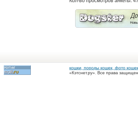
Кол-во просмотров анкеты: 4
кошки, породы кошек, фото кошек
«Кэтснет.ру». Все права защище
разрешена только с письменного
«Кэтснет.ру»