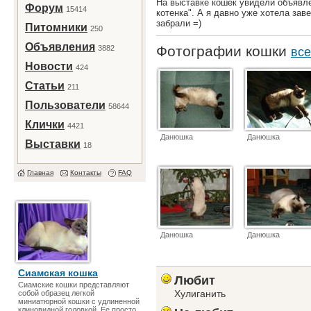
На выставке кошек увидели объявле
Форум
15414
котенка". А я давно уже хотела заве
забрали =)
Питомники
250
Объявления
Фотографии кошки
3882
все
Новости
424
Статьи
211
Пользователи
58644
Клички
4421
Данюшка
Данюшка
Выставки
18
Главная
Контакты
FAQ
Данюшка
Данюшка
Сиамская кошка
Любит
Сиамские кошки представляют
Хулиганить
собой образец легкой
миниатюрной кошки с удлиненной
клиновидной головкой. Ее просто