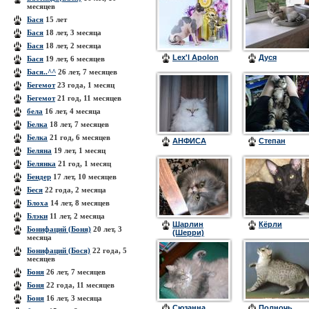
месяцев
Бася
15 лет
Бася
18 лет, 3 месяца
Бася
18 лет, 2 месяца
Lex'l Apolon
Дуся
Бася
19 лет, 6 месяцев
Бася..^^
26 лет, 7 месяцев
Бегемот
23 года, 1 месяц
Бегемот
21 год, 11 месяцев
бела
16 лет, 4 месяца
Белка
18 лет, 7 месяцев
Белка
21 год, 6 месяцев
АНФИСА
Степан
Беляна
19 лет, 1 месяц
Белянка
21 год, 1 месяц
Бендер
17 лет, 10 месяцев
Беся
22 года, 2 месяца
Блоха
14 лет, 8 месяцев
Блэки
11 лет, 2 месяца
Шарлин
Кёрли
Бонифаций (Боня)
20 лет, 3
(Шерри)
месяца
Бонифаций (Бося)
22 года, 5
месяцев
Боня
26 лет, 7 месяцев
Боня
22 года, 11 месяцев
Боня
16 лет, 3 месяца
Сюзанна
Полночь