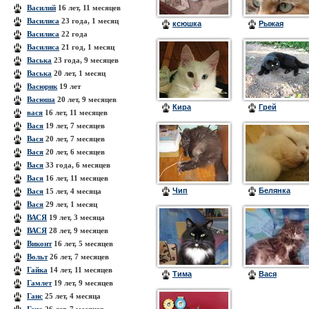
Василий
16 лет, 11 месяцев
Василиса
23 года, 1 месяц
ксюшка
Рыжая
Василиса
22 года
Василиса
21 год, 1 месяц
Васька
23 года, 9 месяцев
Васька
20 лет, 1 месяц
Васюрик
19 лет
Васюша
20 лет, 9 месяцев
Кира
Грей
вася
16 лет, 11 месяцев
Вася
19 лет, 7 месяцев
Вася
20 лет, 7 месяцев
Вася
20 лет, 6 месяцев
Вася
33 года, 6 месяцев
Вася
16 лет, 11 месяцев
Чип
Белянка
Вася
15 лет, 4 месяца
Вася
29 лет, 1 месяц
ВАСЯ
19 лет, 3 месяца
ВАСЯ
28 лет, 9 месяцев
Виконт
16 лет, 5 месяцев
Вольт
26 лет, 7 месяцев
Гайка
14 лет, 11 месяцев
Тима
Вася
Гамлет
19 лет, 9 месяцев
Ганс
25 лет, 4 месяца