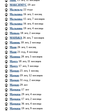
Макс
15 лет, 11 месяцев
МАКСИМУС
19 лет
Малильда
22 года
Малышка
16 лет, 1 месяц
Малышка
15 лет, 7 месяцев
Малышка
16 лет, 4 месяца
Мальвина
19 лет, 4 месяца
Манька
18 лет, 2 месяца
МАНЬКА
26 лет, 7 месяцев
Манюнь
18 лет, 2 месяца
Маня
26 лет, 1 месяц
Маня
21 год, 4 месяца
Маняша
20 лет, 5 месяцев
Марго
18 лет, 11 месяцев
Марго
17 лет, 3 месяца
Маркиз
25 лет, 1 месяц
Маркиз
19 лет, 12 месяцев
Маркиз
31 год, 2 месяца
Маркиз
29 лет
Маркиза
17 лет
Маркиза
29 лет, 4 месяца
Маркиза
17 лет, 2 месяца
Маркиза
36 лет, 4 месяца
Маркиза
19 лет, 9 месяцев