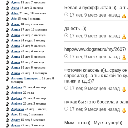
Адель
19 лет, 7 месяцев
Белая и пуфффыстая :))...а ты
Азиза
18 лет, 3 месяца
Айка
21 год, 10 месяцев
17 лет, 9 месяцев назад
Айс
15 лет, 4 месяца
Алекс
18 лет, 2 месяца
да есть =))
Алиса
17 лет, 10 месяцев
Алиса
26 лет, 7 месяцев
17 лет, 9 месяцев назад
Алиса
24 года, 1 месяц
Алиса
28 лет, 9 месяцев
http://www.dogster.ru/my/2607/
Алиса
20 лет, 4 месяца
17 лет, 9 месяцев назад
Алиса
15 лет, 8 месяцев
Алиса
18 лет, 2 месяца
Алиса
18 лет, 8 месяцев
Фоточки классные))...сразу о
Алиса
26 лет, 11 месяцев
спросила))...а ты к какой-то 
Антонио Бандерас ...
19 лет, 8
панки и т.д.:))?
месяцев
Анфиса
20 лет, 4 месяца
17 лет, 9 месяцев назад
Анфиса
22 года
Анфиса
20 лет, 3 месяца
ну как бы я это бросила а ра
Анфиса
20 лет, 3 месяца
17 лет, 9 месяцев назад
Анфиска
28 лет, 1 месяц
Арес
11 лет, 5 месяцев
Арлет
15 лет, 8 месяцев
Ммм...готы))...Муся-супер!))
Арсик
27 лет, 3 месяца