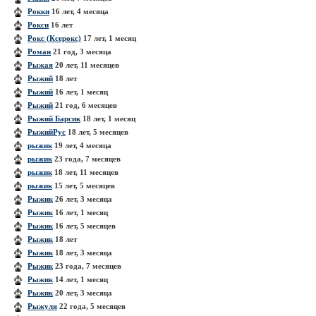
Рокки
16 лет, 4 месяца
Рокси
16 лет
Рокс (Ксерокс)
17 лет, 1 месяц
Роман
21 год, 3 месяца
Рыжая
20 лет, 11 месяцев
Рыжий
18 лет
Рыжий
16 лет, 1 месяц
Рыжий
21 год, 6 месяцев
Рыжий Барсик
18 лет, 1 месяц
РыжийРус
18 лет, 5 месяцев
рыжик
19 лет, 4 месяца
рыжик
23 года, 7 месяцев
рыжик
18 лет, 11 месяцев
рыжик
15 лет, 5 месяцев
Рыжик
26 лет, 3 месяца
Рыжик
16 лет, 1 месяц
Рыжик
16 лет, 5 месяцев
Рыжик
18 лет
Рыжик
18 лет, 3 месяца
Рыжик
23 года, 7 месяцев
Рыжик
14 лет, 1 месяц
Рыжик
20 лет, 3 месяца
Рыжуля
22 года, 5 месяцев