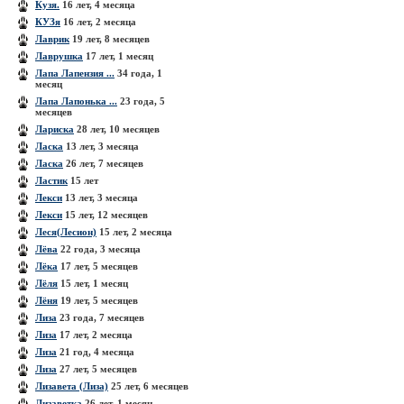
Кузя.
16 лет, 4 месяца
КУЗя
16 лет, 2 месяца
Лаврик
19 лет, 8 месяцев
Лаврушка
17 лет, 1 месяц
Лапа Лапензия ...
34 года, 1
месяц
Лапа Лапонька ...
23 года, 5
месяцев
Лариска
28 лет, 10 месяцев
Ласка
13 лет, 3 месяца
Ласка
26 лет, 7 месяцев
Ластик
15 лет
Лекси
13 лет, 3 месяца
Лекси
15 лет, 12 месяцев
Леся(Лесион)
15 лет, 2 месяца
Лёва
22 года, 3 месяца
Лёка
17 лет, 5 месяцев
Лёля
15 лет, 1 месяц
Лёня
19 лет, 5 месяцев
Лиза
23 года, 7 месяцев
Лиза
17 лет, 2 месяца
Лиза
21 год, 4 месяца
Лиза
27 лет, 5 месяцев
Лизавета (Лиза)
25 лет, 6 месяцев
Лизаветка
26 лет, 1 месяц