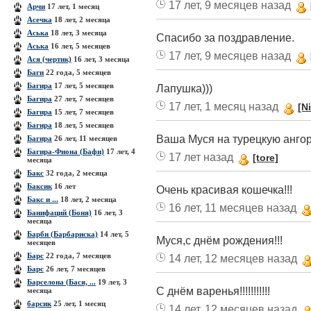
17 лет, 9 месяцев назад
Арчи
17 лет, 1 месяц
Асечка
18 лет, 2 месяца
Аська
18 лет, 3 месяца
Спасибо за поздравление.
Аська
16 лет, 5 месяцев
17 лет, 9 месяцев назад
Ася (чертик)
16 лет, 3 месяца
Баги
22 года, 5 месяцев
Багира
17 лет, 5 месяцев
Лапушка)))
Багира
27 лет, 7 месяцев
17 лет, 1 месяц назад
[Ni
Багира
15 лет, 7 месяцев
Багира
18 лет, 5 месяцев
Ваша Муся на турецкую ангор
Багира
26 лет, 11 месяцев
Багира-Фиона (Бафи)
17 лет, 4
17 лет назад
[tore]
месяца
Бакс
32 года, 2 месяца
Баксик
16 лет
Очень красивая кошечка!!!
Бакс и ...
18 лет, 2 месяца
16 лет, 11 месяцев назад
Банифаций (Боня)
16 лет, 3
месяца
Барби (Барбариска)
14 лет, 5
Муся,с днём рождения!!!
месяцев
Барс
22 года, 7 месяцев
14 лет, 12 месяцев назад
Барс
26 лет, 7 месяцев
Барселона (Бася, ...
19 лет, 3
С днём варенья!!!!!!!!!!!
месяца
барсик
25 лет, 1 месяц
14 лет, 12 месяцев назад