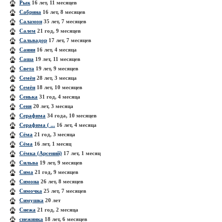
Рык
16 лет, 11 месяцев
Сабрина
16 лет, 8 месяцев
Саламон
35 лет, 7 месяцев
Салем
21 год, 9 месяцев
Сальвадор
17 лет, 7 месяцев
Санни
16 лет, 4 месяца
Саша
19 лет, 11 месяцев
Света
19 лет, 9 месяцев
Семён
28 лет, 3 месяца
Семён
18 лет, 10 месяцев
Сенька
31 год, 4 месяца
Сеня
20 лет, 3 месяца
Серафима
34 года, 10 месяцев
Серафима ( ...
16 лет, 4 месяца
Сёма
21 год, 3 месяца
Сёма
16 лет, 1 месяц
Сёмка (Арсений)
17 лет, 1 месяц
Сильва
19 лет, 9 месяцев
Сима
21 год, 9 месяцев
Симона
26 лет, 8 месяцев
Симочка
25 лет, 7 месяцев
Симушка
20 лет
Снежа
21 год, 2 месяца
снежинка
18 лет, 6 месяцев