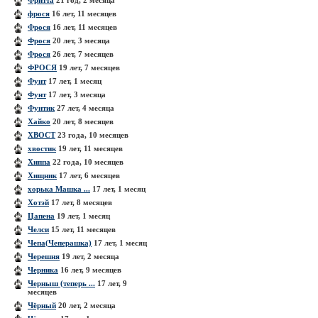
Фритта
21 год, 2 месяца
фрося
16 лет, 11 месяцев
Фрося
16 лет, 11 месяцев
Фрося
20 лет, 3 месяца
Фрося
26 лет, 7 месяцев
ФРОСЯ
19 лет, 7 месяцев
Фунт
17 лет, 1 месяц
Фунт
17 лет, 3 месяца
Фунтик
27 лет, 4 месяца
Хайко
20 лет, 8 месяцев
ХВОСТ
23 года, 10 месяцев
хвостик
19 лет, 11 месяцев
Хиппа
22 года, 10 месяцев
Хищник
17 лет, 6 месяцев
хорька Машка ...
17 лет, 1 месяц
Хотэй
17 лет, 8 месяцев
Цапена
19 лет, 1 месяц
Челси
15 лет, 11 месяцев
Чепа(Чеперашка)
17 лет, 1 месяц
Черешня
19 лет, 2 месяца
Черника
16 лет, 9 месяцев
Черныш (теперь ...
17 лет, 9
месяцев
Чёрный
20 лет, 2 месяца