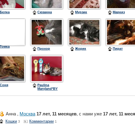
Белка
Сюзанна
Мурзик
Маркиз
Томка
Прохор
Жорик
Пират
Соня
Paulina
Maryland*BY
(Алиса)
Анна ,
Москва
17 лет, 11 месяцев
, с нами уже
17 лет, 11 мес
Кошки
Комментарии
3
1