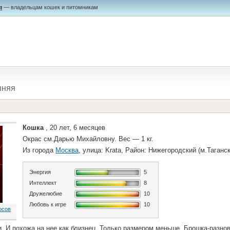
я
— владельцам кошек и питомникам
шняя
Кошка
, 20 лет, 6 месяцев
Окрас см.Дарью Михайловну. Вес — 1 кг.
Из города
Москва
, улица: Krata, Район: Нижегородский (м.Таганс
Энергия
5
Интеллект
8
Дружелюбие
10
Любовь к игре
10
осов
 И похожа на нее как близнец. Только размером меньше. Брошка-разно