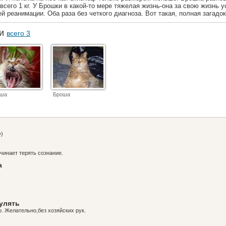
всего 1 кг. У Брошки в какой-то мере тяжелая жизнь-она за свою жизнь 
й реанимации. Оба раза без четкого диагноза. Вот такая, полная загадок
ки
всего 3
оша
Броша
=)
чинает терять сознание.
а
гулять
о. Желательно,без хозяйских рук.