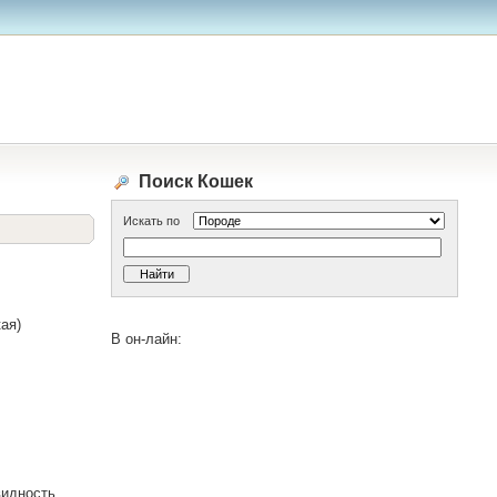
Поиск Кошек
Искать по
кая)
В он-лайн:
видность