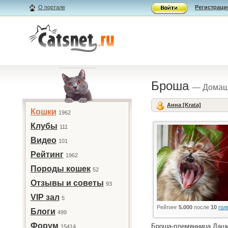
О портале
Регистраци
Броша
— Дома
Анна [Krata]
Кошки
1962
Клубы
111
Видео
101
Рейтинг
1962
Породы кошек
52
Отзывы и советы
93
VIP зал
5
Рейтинг
5.000
после
10
гол
Блоги
499
Форум
Броша-племянница Даши.
15414