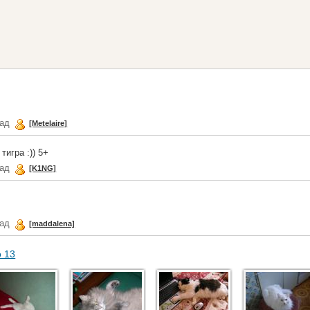
зад
[Metelaire]
тигра :)) 5+
зад
[K1NG]
зад
[maddalena]
о 13