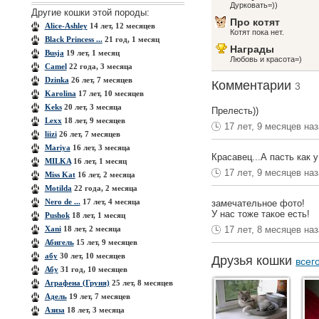
Дурковать=))
Другие кошки этой породы:
Про котят
Alice-Ashley
14 лет, 12 месяцев
Котят пока нет.
Black Princess ...
21 год, 1 месяц
Награды
Busja
19 лет, 1 месяц
Любовь и красота=)
Camel
22 года, 3 месяца
Dzinka
26 лет, 7 месяцев
Комментарии
3
Karolina
17 лет, 10 месяцев
Keks
20 лет, 3 месяца
Прелесть))
Lexx
18 лет, 9 месяцев
17 лет, 9 месяцев на
liizi
26 лет, 7 месяцев
Mariya
16 лет, 3 месяца
Красавец...А пасть как у 
MILKA
16 лет, 1 месяц
17 лет, 9 месяцев на
Miss Kat
16 лет, 2 месяца
Motilda
22 года, 2 месяца
Nero de ...
17 лет, 4 месяца
замечательное фото!
У нас тоже такое есть!
Pushok
18 лет, 1 месяц
Xanі
18 лет, 2 месяца
17 лет, 8 месяцев на
Абигель
15 лет, 9 месяцев
абу
30 лет, 10 месяцев
Друзья кошки
всег
Абу
31 год, 10 месяцев
Аграфена (Груня)
25 лет, 8 месяцев
Адель
19 лет, 7 месяцев
Азиза
18 лет, 3 месяца