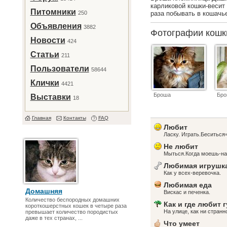
карликовой кошки-весит 
Питомники
250
раза побывать в кошачье
Объявления
3882
Фотографии кош
Новости
424
Статьи
211
Пользователи
58644
Клички
4421
Броша
Бр
Выставки
18
Главная
Контакты
FAQ
Любит
Ласку. Играть.Беситься
Не любит
Мыться.Когда моешь-на
Любимая игрушк
Как у всех-веревочка.
Любимая еда
Домашняя
Вискас и печенка.
Количество беспородных домашних
Как и где любит 
короткошерстных кошек в четыре раза
На улице, как ни странн
превышает количество породистых
даже в тех странах, ...
Что умеет