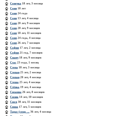
Сонечка
18 лет, 3 месяца
Соня
18 лет
Соня
24 года
Соня
13 лет, 4 месяца
Соня
20 лет, 9 месяцев
Соня
28 лет, 9 месяцев
Соня
18 лет, 11 месяцев
Соня
24 года, 4 месяца
Соня
26 лет, 7 месяцев
София
17 лет, 2 месяца
София
21 год, 7 месяцев
Спанч
18 лет, 9 месяцев
Стас
23 года, 1 месяц
Степа
18 лет, 3 месяца
Степан
25 лет, 2 месяца
Степан
20 лет, 4 месяца
Стеша
25 лет, 4 месяца
Стёпка
19 лет, 4 месяца
Сюзанна
26 лет, 8 месяцев
Сюзик
14 лет, 10 месяцев
Сюся
30 лет, 11 месяцев
Сюша
17 лет, 5 месяцев
Тарас (сокр. ...
36 лет, 4 месяца