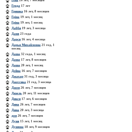
Гена
26 лет, 7 месяцев
Герда
17 лет
Гришка
16 лет, 8 месяцев
Гріна
19 лет, 1 месяц
Гріна
19 лет, 1 месяц
Дабби
19 лет, 3 месяца
Даня
23 года
Дарси
16 лет, 4 месяца
Дарья Михайловна
21 год, 1
месяц
Даша
32 года, 1 месяц
Даша
17 лет, 8 месяцев
Даша
20 лет, 1 месяц
Дейна
16 лет, 7 месяцев
Джахар
31 год, 3 месяца
Джессика
21 год, 3 месяца
Джон
26 лет, 7 месяцев
Дизель
20 лет, 11 месяцев
Дикси
17 лет, 6 месяцев
Дина
26 лет, 7 месяцев
Дина
20 лет, 3 месяца
дон
26 лет, 7 месяцев
Дуня
15 лет, 1 месяц
Дуняша
18 лет, 9 месяцев