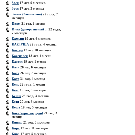
Зося
17 лет, 9 месяцев
Зося
17 лет, 3 месяца
Зюлик (Зюлиштеин)
22 года, 7
месяцев
Изюм
21 год, 1 месяц
Инна (декоративный ...
22 года,
7 месяцев
Камыш
19 лет, 6 месяцев
КАРЛУША
22 года, 4 месяца
Каспер
17 лет, 10 месяцев
Кассиопея
18 лет, 1 месяц
Катася
19 лет, 1 месяц
Катя
26 лет, 6 месяцев
Катя
26 лет, 7 месяцев
Катя
31 год, 4 месяца
Кекс
22 года, 1 месяц
Кекс
15 лет, 8 месяцев
Кенни
23 года, 3 месяца
Кетя
20 лет, 3 месяца
Кеша
19 лет, 5 месяцев
Кика(черномырдин)
21 год, 3
месяца
Кипиш
21 год, 6 месяцев
Кира
17 лет, 11 месяцев
Кира
17 лет, 5 месяцев