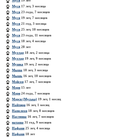
Муся
19 лет
Муся
17 лет, 3 месяца
Муся
23 года, 7 месяцев
Муся
19 лет, 7 месяцев
Муся
21 год, 3 месяца
Муся
25 лет, 10 месяцев
Муся
23 года, 11 месяцев
Муся
18 лет, 4 месяца
Муся
28 лет
Мухтар
18 лет, 2 месяца
Мухтар
19 лет, 9 месяцев
Мушка
19 лет, 2 месяца
Мыша
18 лет, 3 месяца
Мышь
16 лет, 10 месяцев
Мэйсон
17 лет, 7 месяцев
Мэри
15 лет
Мэри
24 года, 7 месяцев
Мэрси (Муська)
19 лет, 1 месяц
Найтири
16 лет, 1 месяц
Наполеон
18 лет, 8 месяцев
Настюша
16 лет, 7 месяцев
наташа
31 год, 9 месяцев
Нафаня
25 лет, 4 месяца
Нафаня
18 лет