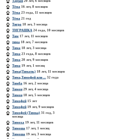
Тарзан
20 лет, 6 месяцев
Тёма
16 лет, 8 месяцев
Тёма
23 года, 11 месяцев
Тёма
21 год
Тигра
18 лет, 3 месяца
ТИГРАШКА
24 года, 10 месяцев
Тим
17 лет, 11 месяцев
тима
18 лет, 7 месяцев
Тима
18 лет, 3 месяца
Тима
23 года, 8 месяцев
Тима
20 лет, 9 месяцев
Тима
19 лет, 1 месяц
Тима(Тимати.)
18 лет, 11 месяцев
Тима,Тимофей или ...
32 года
Тимба
16 лет, 2 месяца
Тимон
29 лет, 4 месяца
Тимон
18 лет, 5 месяцев
Тимофей
15 лет
Тимофей
19 лет, 9 месяцев
Тимофей (Тимка)
31 год, 3
месяца
Тимоха
19 лет, 11 месяцев
Тимоша
17 лет, 1 месяц
Тимоша
19 лет, 3 месяца