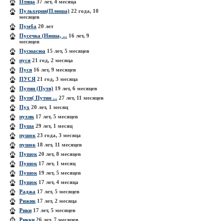
Птица
37 лет, 4 месяца
Пульхерия(Плюша)
22 года, 10
месяцев
Пумба
20 лет
Пусечка (Нюша, ...
16 лет, 9
месяцев
Пусюасюа
15 лет, 5 месяцев
пуся
21 год, 2 месяца
Пуся
16 лет, 9 месяцев
ПУСЯ
21 год, 3 месяца
Путин (Путя)
19 лет, 6 месяцев
Путя( Путин ...
27 лет, 11 месяцев
Пух
20 лет, 1 месяц
пухик
17 лет, 5 месяцев
Пуша
29 лет, 1 месяц
пушок
23 года, 3 месяца
пушок
18 лет, 11 месяцев
Пушок
20 лет, 8 месяцев
Пушок
17 лет, 1 месяц
Пушок
19 лет, 5 месяцев
Пушок
17 лет, 4 месяца
Раджа
17 лет, 5 месяцев
Рижик
17 лет, 2 месяца
Рики
17 лет, 5 месяцев
Рикки
26 лет, 7 месяцев