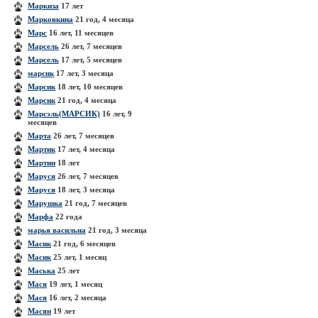
Маркиза
17 лет
Марковкина
21 год, 4 месяца
Марс
16 лет, 11 месяцев
Марсель
26 лет, 7 месяцев
Марсель
17 лет, 5 месяцев
марсик
17 лет, 3 месяца
Марсик
18 лет, 10 месяцев
Марсик
21 год, 4 месяца
Марсэль(МАРСИК)
16 лет, 9
месяцев
Марта
26 лет, 7 месяцев
Мартик
17 лет, 4 месяца
Мартин
18 лет
Маруся
26 лет, 7 месяцев
Маруся
18 лет, 3 месяца
Марушка
21 год, 7 месяцев
Марфа
22 года
марья васильна
21 год, 3 месяца
Масик
21 год, 6 месяцев
Масик
25 лет, 1 месяц
Маська
25 лет
Мася
19 лет, 1 месяц
Мася
16 лет, 2 месяца
Масян
19 лет