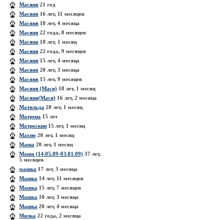
Масяня
21 год
Масяня
16 лет, 11 месяцев
Масяня
18 лет, 4 месяца
Масяня
22 года, 8 месяцев
Масяня
18 лет, 1 месяц
Масяня
22 года, 9 месяцев
Масяня
15 лет, 4 месяца
Масяня
20 лет, 3 месяца
Масяня
15 лет, 9 месяцев
Масяня (Мася)
18 лет, 1 месяц
Масяня(Мася)
16 лет, 2 месяца
Матильда
28 лет, 1 месяц
Матрена
15 лет
Матроскин
15 лет, 1 месяц
Махно
20 лет, 1 месяц
Маша
20 лет, 1 месяц
Маша (14.05.89-03.01.09)
37 лет,
5 месяцев
машка
17 лет, 3 месяца
Машка
14 лет, 11 месяцев
Машка
15 лет, 7 месяцев
Машка
10 лет, 3 месяца
Машка
20 лет, 4 месяца
Милка
22 года, 2 месяца