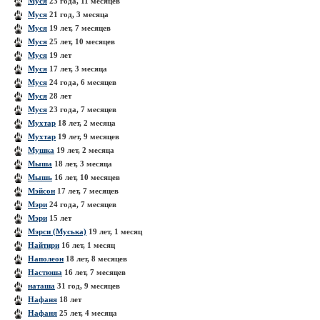
Муся
23 года, 11 месяцев
Муся
21 год, 3 месяца
Муся
19 лет, 7 месяцев
Муся
25 лет, 10 месяцев
Муся
19 лет
Муся
17 лет, 3 месяца
Муся
24 года, 6 месяцев
Муся
28 лет
Муся
23 года, 7 месяцев
Мухтар
18 лет, 2 месяца
Мухтар
19 лет, 9 месяцев
Мушка
19 лет, 2 месяца
Мыша
18 лет, 3 месяца
Мышь
16 лет, 10 месяцев
Мэйсон
17 лет, 7 месяцев
Мэри
24 года, 7 месяцев
Мэри
15 лет
Мэрси (Муська)
19 лет, 1 месяц
Найтири
16 лет, 1 месяц
Наполеон
18 лет, 8 месяцев
Настюша
16 лет, 7 месяцев
наташа
31 год, 9 месяцев
Нафаня
18 лет
Нафаня
25 лет, 4 месяца