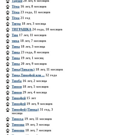
Тарзан
20 лет, 6 месяцев
Тёма
16 лет, 8 месяцев
Тёма
23 года, 11 месяцев
Тёма
21 год
Тигра
18 лет, 3 месяца
ТИГРАШКА
24 года, 10 месяцев
Тим
17 лет, 11 месяцев
тима
18 лет, 7 месяцев
Тима
18 лет, 3 месяца
Тима
23 года, 8 месяцев
Тима
19 лет, 1 месяц
Тима
20 лет, 9 месяцев
Тима(Тимати.)
18 лет, 11 месяцев
Тима,Тимофей или ...
32 года
Тимба
16 лет, 2 месяца
Тимон
18 лет, 5 месяцев
Тимон
29 лет, 4 месяца
Тимофей
15 лет
Тимофей
19 лет, 9 месяцев
Тимофей (Тимка)
31 год, 3
месяца
Тимоха
19 лет, 11 месяцев
Тимоша
19 лет, 3 месяца
Тимоша
18 лет, 7 месяцев