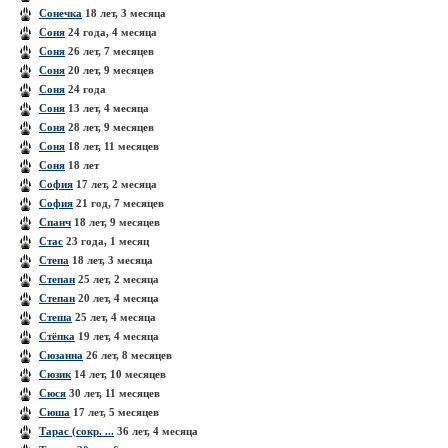
Сонечка
18 лет, 3 месяца
Соня
24 года, 4 месяца
Соня
26 лет, 7 месяцев
Соня
20 лет, 9 месяцев
Соня
24 года
Соня
13 лет, 4 месяца
Соня
28 лет, 9 месяцев
Соня
18 лет, 11 месяцев
Соня
18 лет
София
17 лет, 2 месяца
София
21 год, 7 месяцев
Спанч
18 лет, 9 месяцев
Стас
23 года, 1 месяц
Степа
18 лет, 3 месяца
Степан
25 лет, 2 месяца
Степан
20 лет, 4 месяца
Стеша
25 лет, 4 месяца
Стёпка
19 лет, 4 месяца
Сюзанна
26 лет, 8 месяцев
Сюзик
14 лет, 10 месяцев
Сюся
30 лет, 11 месяцев
Сюша
17 лет, 5 месяцев
Тарас (сокр. ...
36 лет, 4 месяца