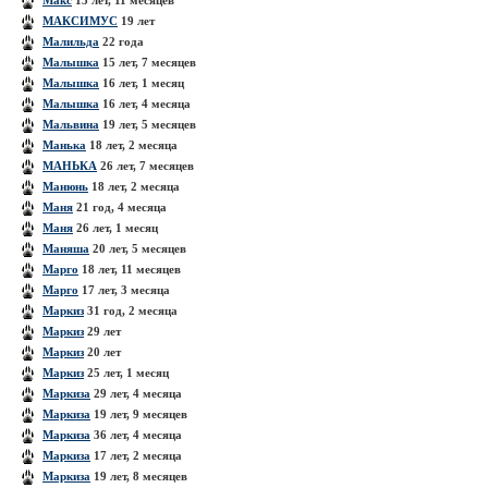
Макс
15 лет, 11 месяцев
МАКСИМУС
19 лет
Малильда
22 года
Малышка
15 лет, 7 месяцев
Малышка
16 лет, 1 месяц
Малышка
16 лет, 4 месяца
Мальвина
19 лет, 5 месяцев
Манька
18 лет, 2 месяца
МАНЬКА
26 лет, 7 месяцев
Манюнь
18 лет, 2 месяца
Маня
21 год, 4 месяца
Маня
26 лет, 1 месяц
Маняша
20 лет, 5 месяцев
Марго
18 лет, 11 месяцев
Марго
17 лет, 3 месяца
Маркиз
31 год, 2 месяца
Маркиз
29 лет
Маркиз
20 лет
Маркиз
25 лет, 1 месяц
Маркиза
29 лет, 4 месяца
Маркиза
19 лет, 9 месяцев
Маркиза
36 лет, 4 месяца
Маркиза
17 лет, 2 месяца
Маркиза
19 лет, 8 месяцев