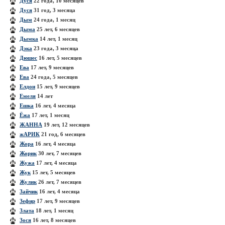
Дуся
22 года, 10 месяцев
Дуся
31 год, 3 месяца
Дым
24 года, 1 месяц
Дыма
25 лет, 6 месяцев
Дымка
14 лет, 1 месяц
Дэка
23 года, 3 месяца
Дюшес
16 лет, 5 месяцев
Ева
17 лет, 9 месяцев
Ева
24 года, 5 месяцев
Елдон
15 лет, 9 месяцев
Емеля
14 лет
Ешка
16 лет, 4 месяца
Ёжа
17 лет, 1 месяц
ЖАННА
19 лет, 12 месяцев
жАРИК
21 год, 6 месяцев
Жора
16 лет, 4 месяца
Жорик
30 лет, 7 месяцев
Жужа
17 лет, 4 месяца
Жук
15 лет, 5 месяцев
Жулик
26 лет, 7 месяцев
Зайчик
16 лет, 4 месяца
Зефир
17 лет, 9 месяцев
Злата
18 лет, 1 месяц
Зося
16 лет, 8 месяцев