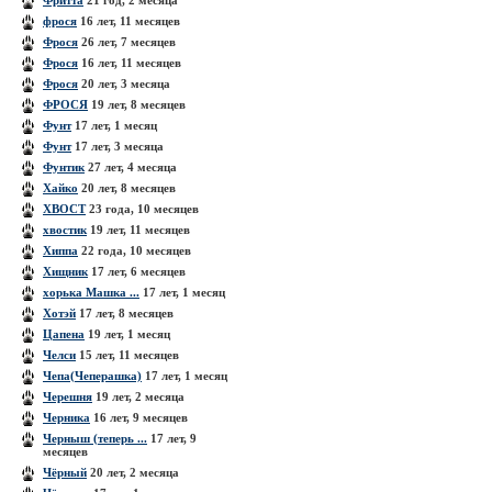
Фритта
21 год, 2 месяца
фрося
16 лет, 11 месяцев
Фрося
26 лет, 7 месяцев
Фрося
16 лет, 11 месяцев
Фрося
20 лет, 3 месяца
ФРОСЯ
19 лет, 8 месяцев
Фунт
17 лет, 1 месяц
Фунт
17 лет, 3 месяца
Фунтик
27 лет, 4 месяца
Хайко
20 лет, 8 месяцев
ХВОСТ
23 года, 10 месяцев
хвостик
19 лет, 11 месяцев
Хиппа
22 года, 10 месяцев
Хищник
17 лет, 6 месяцев
хорька Машка ...
17 лет, 1 месяц
Хотэй
17 лет, 8 месяцев
Цапена
19 лет, 1 месяц
Челси
15 лет, 11 месяцев
Чепа(Чеперашка)
17 лет, 1 месяц
Черешня
19 лет, 2 месяца
Черника
16 лет, 9 месяцев
Черныш (теперь ...
17 лет, 9
месяцев
Чёрный
20 лет, 2 месяца