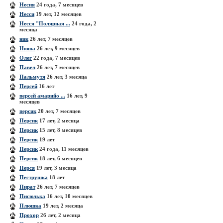
Несия
24 года, 7 месяцев
Несси
19 лет, 12 месяцев
Несся "Полярная ...
24 года, 2
месяца
ник
26 лет, 7 месяцев
Нюша
26 лет, 9 месяцев
Олег
22 года, 7 месяцев
Павел
26 лет, 7 месяцев
Пальмутя
26 лет, 3 месяца
Персей
16 лет
персей амарийо ...
16 лет, 9
месяцев
персик
20 лет, 7 месяцев
Персик
17 лет, 2 месяца
Персик
15 лет, 8 месяцев
Персик
19 лет
Персик
24 года, 11 месяцев
Персик
18 лет, 6 месяцев
Перся
19 лет, 3 месяца
Пеструшка
18 лет
Пират
26 лет, 7 месяцев
Писюлька
16 лет, 10 месяцев
Плюшка
19 лет, 2 месяца
Прохор
26 лет, 2 месяца