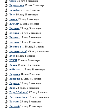
борис
15 лет, 8 месяцев
Бориславна
17 лет, 2 месяца
Борифан
21 год, 1 месяц
Бося
18 лет, 10 месяцев
Броша
20 лет, 6 месяцев
БУМЕР
17 лет, 3 месяца
Бусинка
21 год, 9 месяцев
Бусинка
19 лет, 7 месяцев
Бусинка
17 лет, 7 месяцев
Бусинка
14 лет, 11 месяцев
Бусинка ( ...
18 лет, 3 месяца
Бусинка(Буся)
25 лет, 6 месяцев
Буся
18 лет, 4 месяца
БУСЯ
23 года, 9 месяцев
Вадик
19 лет, 11 месяцев
вайт гот ...
17 лет, 11 месяцев
Варежка
16 лет, 2 месяца
Варежка
17 лет, 8 месяцев
Варюша
18 лет, 6 месяцев
Варя
23 года, 9 месяцев
Варя "Собака"
17 лет, 2 месяца
Васелина-Вася
17 лет, 5 месяцев
Василек
25 лет, 9 месяцев
Василий
16 лет, 11 месяцев