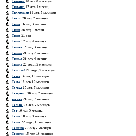
Тимоша
18 лет, 8 месяцев
Тимоша
17 лет, 1 месяц
Тихмондер
16 лет, 7 месяцев
Тихон
20 лет, 7 месяцев
Тиша
16 лет, 3 месяца
Тиша
26 лет, 1 месяц
Тиша
21 год
Тиша
17 лет, 4 месяца
Тишка
19 лет, 3 месяца
Тишка
26 лет, 7 месяцев
Тишка
20 лет, 4 месяца
Тишка
22 года, 5 месяцев
Толстый
22 года, 7 месяцев
Тома
14 лет, 10 месяцев
Тома
16 лет, 10 месяцев
Томка
25 лет, 7 месяцев
Томушка
26 лет, 7 месяцев
тоська
26 лет, 7 месяцев
Тоська
26 лет, 7 месяцев
Тот
16 лет, 3 месяца
Тоша
18 лет, 3 месяца
Тоша
22 года, 11 месяцев
Тошиба
20 лет, 7 месяцев
Тристан
15 лет, 10 месяцев