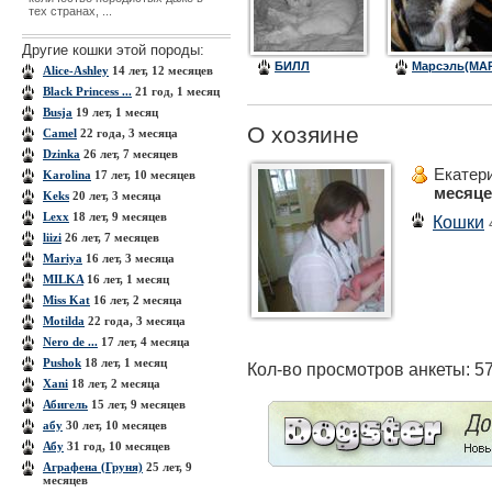
тех странах, ...
Другие кошки этой породы:
БИЛЛ
Марсэль(МА
Alice-Ashley
14 лет, 12 месяцев
Black Princess ...
21 год, 1 месяц
Busja
19 лет, 1 месяц
О хозяине
Camel
22 года, 3 месяца
Dzinka
26 лет, 7 месяцев
Екатер
Karolina
17 лет, 10 месяцев
месяц
Keks
20 лет, 3 месяца
Lexx
18 лет, 9 месяцев
Кошки
liizi
26 лет, 7 месяцев
Mariya
16 лет, 3 месяца
MILKA
16 лет, 1 месяц
Miss Kat
16 лет, 2 месяца
Motilda
22 года, 3 месяца
Nero de ...
17 лет, 4 месяца
Pushok
18 лет, 1 месяц
Кол-во просмотров анкеты: 5
Xanі
18 лет, 2 месяца
Абигель
15 лет, 9 месяцев
абу
30 лет, 10 месяцев
Абу
31 год, 10 месяцев
Аграфена (Груня)
25 лет, 9
месяцев