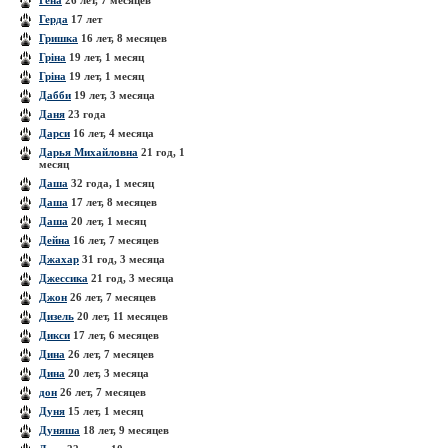
Гена
26 лет, 7 месяцев
Герда
17 лет
Гришка
16 лет, 8 месяцев
Гріна
19 лет, 1 месяц
Гріна
19 лет, 1 месяц
Дабби
19 лет, 3 месяца
Даня
23 года
Дарси
16 лет, 4 месяца
Дарья Михайловна
21 год, 1
месяц
Даша
32 года, 1 месяц
Даша
17 лет, 8 месяцев
Даша
20 лет, 1 месяц
Дейна
16 лет, 7 месяцев
Джахар
31 год, 3 месяца
Джессика
21 год, 3 месяца
Джон
26 лет, 7 месяцев
Дизель
20 лет, 11 месяцев
Дикси
17 лет, 6 месяцев
Дина
26 лет, 7 месяцев
Дина
20 лет, 3 месяца
дон
26 лет, 7 месяцев
Дуня
15 лет, 1 месяц
Дуняша
18 лет, 9 месяцев