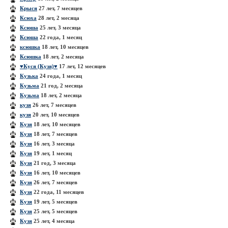
Крыся
27 лет, 7 месяцев
Ксюха
28 лет, 2 месяца
Ксюша
25 лет, 3 месяца
Ксюша
22 года, 1 месяц
ксюшка
18 лет, 10 месяцев
Ксюшка
18 лет, 2 месяца
♥Куcя (Кузя)♥
17 лет, 12 месяцев
Кузька
24 года, 1 месяц
Кузьма
21 год, 2 месяца
Кузьма
18 лет, 2 месяца
кузя
26 лет, 7 месяцев
кузя
20 лет, 10 месяцев
Кузя
18 лет, 10 месяцев
Кузя
18 лет, 7 месяцев
Кузя
16 лет, 3 месяца
Кузя
19 лет, 1 месяц
Кузя
21 год, 3 месяца
Кузя
16 лет, 10 месяцев
Кузя
26 лет, 7 месяцев
Кузя
22 года, 11 месяцев
Кузя
19 лет, 5 месяцев
Кузя
25 лет, 5 месяцев
Кузя
25 лет, 4 месяца