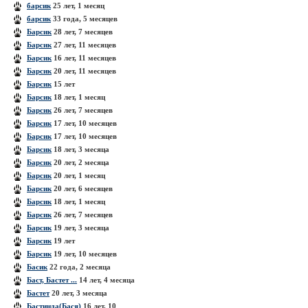
барсик
25 лет, 1 месяц
барсик
33 года, 5 месяцев
Барсик
28 лет, 7 месяцев
Барсик
27 лет, 11 месяцев
Барсик
16 лет, 11 месяцев
Барсик
20 лет, 11 месяцев
Барсик
15 лет
Барсик
18 лет, 1 месяц
Барсик
26 лет, 7 месяцев
Барсик
17 лет, 10 месяцев
Барсик
17 лет, 10 месяцев
Барсик
18 лет, 3 месяца
Барсик
20 лет, 2 месяца
Барсик
20 лет, 1 месяц
Барсик
20 лет, 6 месяцев
Барсик
18 лет, 1 месяц
Барсик
26 лет, 7 месяцев
Барсик
19 лет, 3 месяца
Барсик
19 лет
Барсик
19 лет, 10 месяцев
Басик
22 года, 2 месяца
Баст, Бастет ...
14 лет, 4 месяца
Бастет
20 лет, 3 месяца
Бастинда(Бася)
16 лет, 10