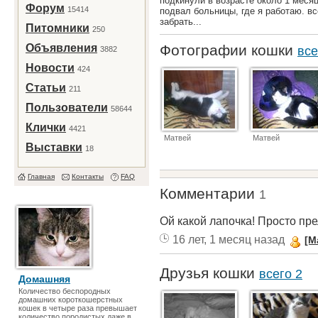
подкинули в возрасте около 1 меся
Форум
15414
подвал больницы, где я работаю. в
забрать...
Питомники
250
Объявления
Фотографии кошки
все
3882
Новости
424
Статьи
211
Пользователи
58644
Клички
4421
Матвей
Матвей
Выставки
18
Главная
Контакты
FAQ
Комментарии
1
Ой какой лапочка! Просто пре
16 лет, 1 месяц назад
[M
Друзья кошки
всего 2
Домашняя
Количество беспородных
домашних короткошерстных
кошек в четыре раза превышает
количество породистых даже в