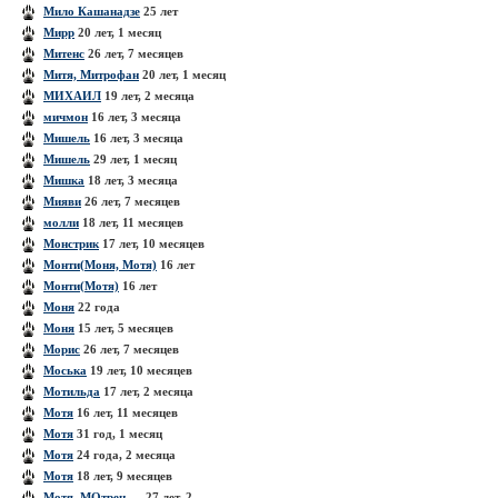
Мило Кашанадзе
25 лет
Мирр
20 лет, 1 месяц
Митенс
26 лет, 7 месяцев
Митя, Митрофан
20 лет, 1 месяц
МИХАИЛ
19 лет, 2 месяца
мичмон
16 лет, 3 месяца
Мишель
16 лет, 3 месяца
Мишель
29 лет, 1 месяц
Мишка
18 лет, 3 месяца
Мияви
26 лет, 7 месяцев
молли
18 лет, 11 месяцев
Монстрик
17 лет, 10 месяцев
Монти(Моня, Мотя)
16 лет
Монти(Мотя)
16 лет
Моня
22 года
Моня
15 лет, 5 месяцев
Морис
26 лет, 7 месяцев
Моська
19 лет, 10 месяцев
Мотильда
17 лет, 2 месяца
Мотя
16 лет, 11 месяцев
Мотя
31 год, 1 месяц
Мотя
24 года, 2 месяца
Мотя
18 лет, 9 месяцев
Мотя, МОтрен. ...
27 лет, 2