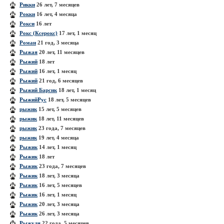
Рикки
26 лет, 7 месяцев
Рокки
16 лет, 4 месяца
Рокси
16 лет
Рокс (Ксерокс)
17 лет, 1 месяц
Роман
21 год, 3 месяца
Рыжая
20 лет, 11 месяцев
Рыжий
18 лет
Рыжий
16 лет, 1 месяц
Рыжий
21 год, 6 месяцев
Рыжий Барсик
18 лет, 1 месяц
РыжийРус
18 лет, 5 месяцев
рыжик
15 лет, 5 месяцев
рыжик
18 лет, 11 месяцев
рыжик
23 года, 7 месяцев
рыжик
19 лет, 4 месяца
Рыжик
14 лет, 1 месяц
Рыжик
18 лет
Рыжик
23 года, 7 месяцев
Рыжик
18 лет, 3 месяца
Рыжик
16 лет, 5 месяцев
Рыжик
16 лет, 1 месяц
Рыжик
20 лет, 3 месяца
Рыжик
26 лет, 3 месяца
Рыжуля
22 года, 5 месяцев