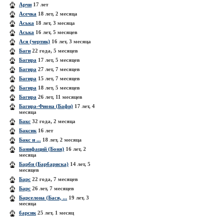
Арчи
17 лет
Асечка
18 лет, 2 месяца
Аська
18 лет, 3 месяца
Аська
16 лет, 5 месяцев
Ася (чертик)
16 лет, 3 месяца
Баги
22 года, 5 месяцев
Багира
17 лет, 5 месяцев
Багира
27 лет, 7 месяцев
Багира
15 лет, 7 месяцев
Багира
18 лет, 5 месяцев
Багира
26 лет, 11 месяцев
Багира-Фиона (Бафи)
17 лет, 4
месяца
Бакс
32 года, 2 месяца
Баксик
16 лет
Бакс и ...
18 лет, 2 месяца
Банифаций (Боня)
16 лет, 2
месяца
Барби (Барбариска)
14 лет, 5
месяцев
Барс
22 года, 7 месяцев
Барс
26 лет, 7 месяцев
Барселона (Бася, ...
19 лет, 3
месяца
барсик
25 лет, 1 месяц