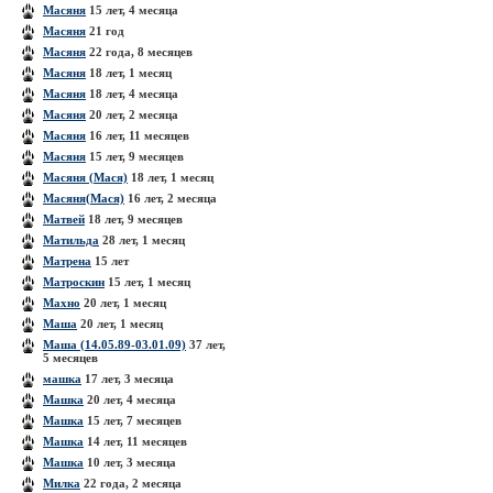
Масяня
15 лет, 4 месяца
Масяня
21 год
Масяня
22 года, 8 месяцев
Масяня
18 лет, 1 месяц
Масяня
18 лет, 4 месяца
Масяня
20 лет, 2 месяца
Масяня
16 лет, 11 месяцев
Масяня
15 лет, 9 месяцев
Масяня (Мася)
18 лет, 1 месяц
Масяня(Мася)
16 лет, 2 месяца
Матвей
18 лет, 9 месяцев
Матильда
28 лет, 1 месяц
Матрена
15 лет
Матроскин
15 лет, 1 месяц
Махно
20 лет, 1 месяц
Маша
20 лет, 1 месяц
Маша (14.05.89-03.01.09)
37 лет,
5 месяцев
машка
17 лет, 3 месяца
Машка
20 лет, 4 месяца
Машка
15 лет, 7 месяцев
Машка
14 лет, 11 месяцев
Машка
10 лет, 3 месяца
Милка
22 года, 2 месяца