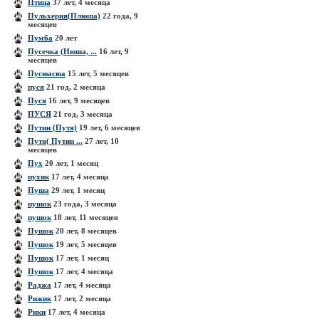
Птица
37 лет, 4 месяца
Пульхерия(Плюша)
22 года, 9
месяцев
Пумба
20 лет
Пусечка (Нюша, ...
16 лет, 9
месяцев
Пусюасюа
15 лет, 5 месяцев
пуся
21 год, 2 месяца
Пуся
16 лет, 9 месяцев
ПУСЯ
21 год, 3 месяца
Путин (Путя)
19 лет, 6 месяцев
Путя( Путин ...
27 лет, 10
месяцев
Пух
20 лет, 1 месяц
пухик
17 лет, 4 месяца
Пуша
29 лет, 1 месяц
пушок
23 года, 3 месяца
пушок
18 лет, 11 месяцев
Пушок
20 лет, 8 месяцев
Пушок
19 лет, 5 месяцев
Пушок
17 лет, 1 месяц
Пушок
17 лет, 4 месяца
Раджа
17 лет, 4 месяца
Рижик
17 лет, 2 месяца
Рики
17 лет, 4 месяца