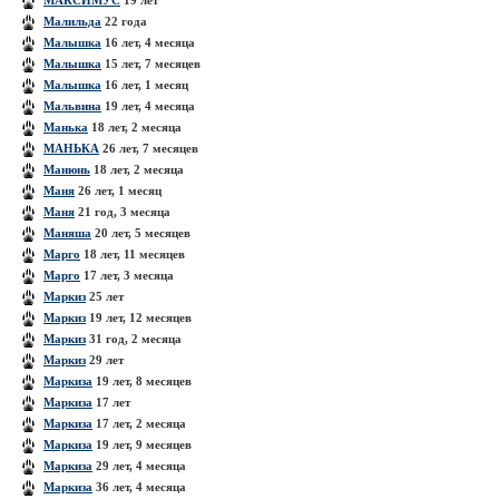
МАКСИМУС
19 лет
Малильда
22 года
Малышка
16 лет, 4 месяца
Малышка
15 лет, 7 месяцев
Малышка
16 лет, 1 месяц
Мальвина
19 лет, 4 месяца
Манька
18 лет, 2 месяца
МАНЬКА
26 лет, 7 месяцев
Манюнь
18 лет, 2 месяца
Маня
26 лет, 1 месяц
Маня
21 год, 3 месяца
Маняша
20 лет, 5 месяцев
Марго
18 лет, 11 месяцев
Марго
17 лет, 3 месяца
Маркиз
25 лет
Маркиз
19 лет, 12 месяцев
Маркиз
31 год, 2 месяца
Маркиз
29 лет
Маркиза
19 лет, 8 месяцев
Маркиза
17 лет
Маркиза
17 лет, 2 месяца
Маркиза
19 лет, 9 месяцев
Маркиза
29 лет, 4 месяца
Маркиза
36 лет, 4 месяца