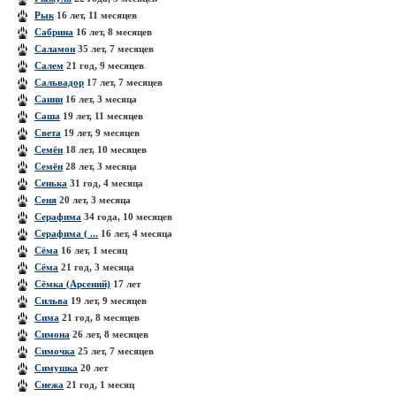
Рык
16 лет, 11 месяцев
Сабрина
16 лет, 8 месяцев
Саламон
35 лет, 7 месяцев
Салем
21 год, 9 месяцев
Сальвадор
17 лет, 7 месяцев
Санни
16 лет, 3 месяца
Саша
19 лет, 11 месяцев
Света
19 лет, 9 месяцев
Семён
18 лет, 10 месяцев
Семён
28 лет, 3 месяца
Сенька
31 год, 4 месяца
Сеня
20 лет, 3 месяца
Серафима
34 года, 10 месяцев
Серафима ( ...
16 лет, 4 месяца
Сёма
16 лет, 1 месяц
Сёма
21 год, 3 месяца
Сёмка (Арсений)
17 лет
Сильва
19 лет, 9 месяцев
Сима
21 год, 8 месяцев
Симона
26 лет, 8 месяцев
Симочка
25 лет, 7 месяцев
Симушка
20 лет
Снежа
21 год, 1 месяц