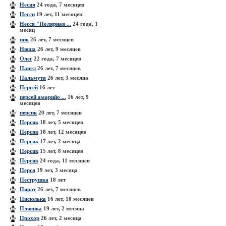
Несия
24 года, 7 месяцев
Несси
19 лет, 11 месяцев
Несся "Полярная ...
24 года, 1
месяц
ник
26 лет, 7 месяцев
Нюша
26 лет, 9 месяцев
Олег
22 года, 7 месяцев
Павел
26 лет, 7 месяцев
Пальмутя
26 лет, 3 месяца
Персей
16 лет
персей амарийо ...
16 лет, 9
месяцев
персик
20 лет, 7 месяцев
Персик
18 лет, 5 месяцев
Персик
18 лет, 12 месяцев
Персик
17 лет, 2 месяца
Персик
15 лет, 8 месяцев
Персик
24 года, 11 месяцев
Перся
19 лет, 3 месяца
Пеструшка
18 лет
Пират
26 лет, 7 месяцев
Писюлька
16 лет, 10 месяцев
Плюшка
19 лет, 2 месяца
Прохор
26 лет, 2 месяца