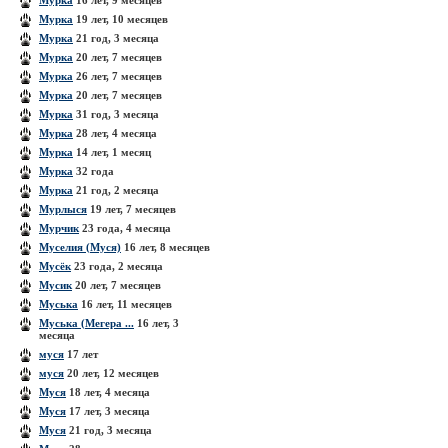
Мурка
16 лет, 9 месяцев
Мурка
19 лет, 10 месяцев
Мурка
21 год, 3 месяца
Мурка
20 лет, 7 месяцев
Мурка
26 лет, 7 месяцев
Мурка
20 лет, 7 месяцев
Мурка
31 год, 3 месяца
Мурка
28 лет, 4 месяца
Мурка
14 лет, 1 месяц
Мурка
32 года
Мурка
21 год, 2 месяца
Мурлыся
19 лет, 7 месяцев
Мурчик
23 года, 4 месяца
Муселия (Муся)
16 лет, 8 месяцев
Мусёк
23 года, 2 месяца
Мусик
20 лет, 7 месяцев
Муська
16 лет, 11 месяцев
Муська (Мегера ...
16 лет, 3
месяца
муся
17 лет
муся
20 лет, 12 месяцев
Муся
18 лет, 4 месяца
Муся
17 лет, 3 месяца
Муся
21 год, 3 месяца