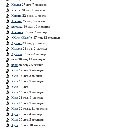
Крыся
27 лет, 7 месяцев
Ксюха
28 лет, 2 месяца
Ксюша
22 года, 1 месяц
Ксюша
25 лет, 3 месяца
ксюшка
18 лет, 10 месяцев
Ксюшка
18 лет, 2 месяца
♥Куcя (Кузя)♥
17 лет, 12 месяцев
Кузька
24 года, 1 месяц
Кузьма
21 год, 2 месяца
Кузьма
18 лет, 2 месяца
кузя
20 лет, 10 месяцев
кузя
26 лет, 7 месяцев
Кузя
19 лет, 5 месяцев
Кузя
16 лет, 3 месяца
Кузя
18 лет, 7 месяцев
Кузя
19 лет
Кузя
16 лет, 9 месяцев
Кузя
21 год, 3 месяца
Кузя
26 лет, 7 месяцев
Кузя
22 года, 11 месяцев
Кузя
25 лет, 4 месяца
Кузя
25 лет, 5 месяцев
Кузя
18 лет, 10 месяцев