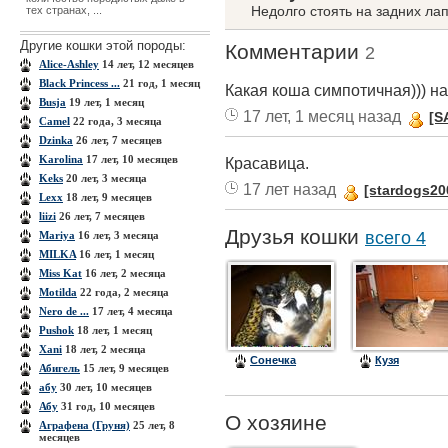
Недолго стоять на задних лап
тех странах, ...
Другие кошки этой породы:
Комментарии
2
Alice-Ashley
14 лет, 12 месяцев
Black Princess ...
21 год, 1 месяц
Какая коша симпотичная))) на
Busja
19 лет, 1 месяц
17 лет, 1 месяц назад
[S
Camel
22 года, 3 месяца
Dzinka
26 лет, 7 месяцев
Karolina
17 лет, 10 месяцев
Красавица.
Keks
20 лет, 3 месяца
17 лет назад
[stardogs20
Lexx
18 лет, 9 месяцев
liizi
26 лет, 7 месяцев
Друзья кошки
всего 4
Mariya
16 лет, 3 месяца
MILKA
16 лет, 1 месяц
Miss Kat
16 лет, 2 месяца
Motilda
22 года, 2 месяца
Nero de ...
17 лет, 4 месяца
Pushok
18 лет, 1 месяц
Xanі
18 лет, 2 месяца
Сонечка
Кузя
Абигель
15 лет, 9 месяцев
абу
30 лет, 10 месяцев
Абу
31 год, 10 месяцев
О хозяине
Аграфена (Груня)
25 лет, 8
месяцев