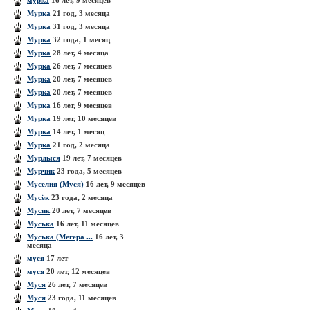
мурка
16 лет, 9 месяцев
Мурка
21 год, 3 месяца
Мурка
31 год, 3 месяца
Мурка
32 года, 1 месяц
Мурка
28 лет, 4 месяца
Мурка
26 лет, 7 месяцев
Мурка
20 лет, 7 месяцев
Мурка
20 лет, 7 месяцев
Мурка
16 лет, 9 месяцев
Мурка
19 лет, 10 месяцев
Мурка
14 лет, 1 месяц
Мурка
21 год, 2 месяца
Мурлыся
19 лет, 7 месяцев
Мурчик
23 года, 5 месяцев
Муселия (Муся)
16 лет, 9 месяцев
Мусёк
23 года, 2 месяца
Мусик
20 лет, 7 месяцев
Муська
16 лет, 11 месяцев
Муська (Мегера ...
16 лет, 3
месяца
муся
17 лет
муся
20 лет, 12 месяцев
Муся
26 лет, 7 месяцев
Муся
23 года, 11 месяцев