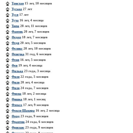
Тристан
15 лет, 10 месяцев
Туська
27 лет
Туся
17 лет
Туча
16 лет, 4 месяца
Тюпа
28 лет, 11 месяцев
Фантик
20 лет, 7 месяцев
Федор
18 лет, 7 месяцев
Федя
20 лет, 5 месяцев
Феликс
20 лет, 10 месяцев
Фенечка
31 год, 6 месяцев
Феня
16 лет, 5 месяцев
Фея
19 лет, 4 месяца
Филька
23 года, 3 месяца
Филя
22 года, 5 месяцев
Филя
20 лет, 4 месяца
Филя
24 года, 7 месяцев
Фиона
18 лет, 2 месяца
Фишка
18 лет, 1 месяц
Флексо
17 лет, 9 месяцев
Фокси-Шакира
16 лет, 2 месяца
Форд
23 года, 9 месяцев
Франтик
24 года, 6 месяцев
Фрискис
23 года, 9 месяцев