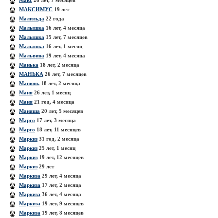
Макс
28 лет, 7 месяцев
МАКСИМУС
19 лет
Малильда
22 года
Малышка
16 лет, 4 месяца
Малышка
15 лет, 7 месяцев
Малышка
16 лет, 1 месяц
Мальвина
19 лет, 4 месяца
Манька
18 лет, 2 месяца
МАНЬКА
26 лет, 7 месяцев
Манюнь
18 лет, 2 месяца
Маня
26 лет, 1 месяц
Маня
21 год, 4 месяца
Маняша
20 лет, 5 месяцев
Марго
17 лет, 3 месяца
Марго
18 лет, 11 месяцев
Маркиз
31 год, 2 месяца
Маркиз
25 лет, 1 месяц
Маркиз
19 лет, 12 месяцев
Маркиз
29 лет
Маркиза
29 лет, 4 месяца
Маркиза
17 лет, 2 месяца
Маркиза
36 лет, 4 месяца
Маркиза
19 лет, 9 месяцев
Маркиза
19 лет, 8 месяцев