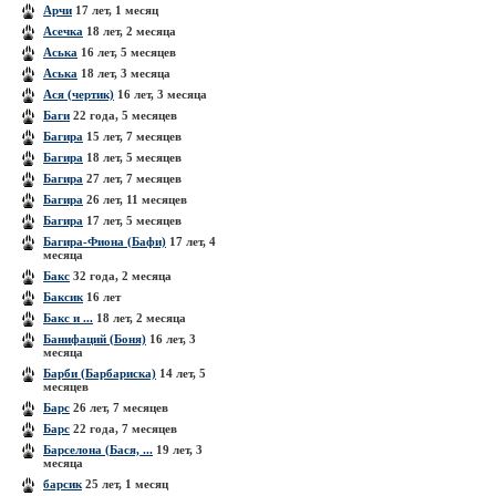
Арчи
17 лет, 1 месяц
Асечка
18 лет, 2 месяца
Аська
16 лет, 5 месяцев
Аська
18 лет, 3 месяца
Ася (чертик)
16 лет, 3 месяца
Баги
22 года, 5 месяцев
Багира
15 лет, 7 месяцев
Багира
18 лет, 5 месяцев
Багира
27 лет, 7 месяцев
Багира
26 лет, 11 месяцев
Багира
17 лет, 5 месяцев
Багира-Фиона (Бафи)
17 лет, 4
месяца
Бакс
32 года, 2 месяца
Баксик
16 лет
Бакс и ...
18 лет, 2 месяца
Банифаций (Боня)
16 лет, 3
месяца
Барби (Барбариска)
14 лет, 5
месяцев
Барс
26 лет, 7 месяцев
Барс
22 года, 7 месяцев
Барселона (Бася, ...
19 лет, 3
месяца
барсик
25 лет, 1 месяц