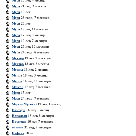
Муся
18 лет, 4 месяца
Муся
21 год, 3 месяца
Муся
19 лет
Муся
23 года, 7 месяцев
Муся
28 лет
Муся
19 лет, 11 месяцев
Муся
17 лет, 3 месяца
Муся
19 лет, 7 месяцев
Муся
25 лет, 10 месяцев
Муся
24 года, 6 месяцев
Мухтар
19 лет, 9 месяцев
Мухтар
18 лет, 2 месяца
Мушка
19 лет, 2 месяца
Мыша
18 лет, 3 месяца
Мышь
16 лет, 10 месяцев
Мэйсон
17 лет, 7 месяцев
Мэри
15 лет
Мэри
24 года, 7 месяцев
Мэрси (Муська)
19 лет, 1 месяц
Найтири
16 лет, 1 месяц
Наполеон
18 лет, 8 месяцев
Настюша
16 лет, 7 месяцев
наташа
31 год, 9 месяцев
Нафаня
18 лет