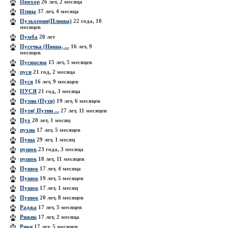
Прохор
26 лет, 2 месяца
Птица
37 лет, 4 месяца
Пульхерия(Плюша)
22 года, 10
месяцев
Пумба
20 лет
Пусечка (Нюша, ...
16 лет, 9
месяцев
Пусюасюа
15 лет, 5 месяцев
пуся
21 год, 2 месяца
Пуся
16 лет, 9 месяцев
ПУСЯ
21 год, 3 месяца
Путин (Путя)
19 лет, 6 месяцев
Путя( Путин ...
27 лет, 11 месяцев
Пух
20 лет, 1 месяц
пухик
17 лет, 5 месяцев
Пуша
29 лет, 1 месяц
пушок
23 года, 3 месяца
пушок
18 лет, 11 месяцев
Пушок
17 лет, 4 месяца
Пушок
19 лет, 5 месяцев
Пушок
17 лет, 1 месяц
Пушок
20 лет, 8 месяцев
Раджа
17 лет, 5 месяцев
Рижик
17 лет, 2 месяца
Рики
17 лет, 5 месяцев