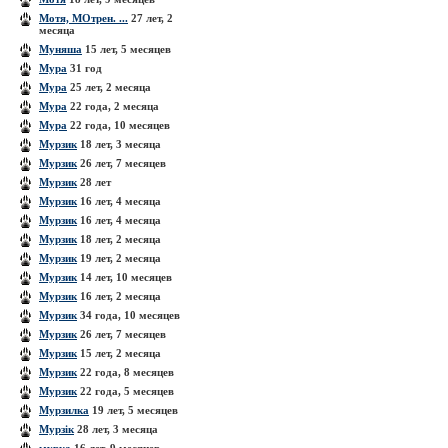
Мотя, МОтрен. ...
27 лет, 2
месяца
Муняша
15 лет, 5 месяцев
Мура
31 год
Мура
25 лет, 2 месяца
Мура
22 года, 2 месяца
Мура
22 года, 10 месяцев
Мурзик
18 лет, 3 месяца
Мурзик
26 лет, 7 месяцев
Мурзик
28 лет
Мурзик
16 лет, 4 месяца
Мурзик
16 лет, 4 месяца
Мурзик
18 лет, 2 месяца
Мурзик
19 лет, 2 месяца
Мурзик
14 лет, 10 месяцев
Мурзик
16 лет, 2 месяца
Мурзик
34 года, 10 месяцев
Мурзик
26 лет, 7 месяцев
Мурзик
15 лет, 2 месяца
Мурзик
22 года, 8 месяцев
Мурзик
22 года, 5 месяцев
Мурзилка
19 лет, 5 месяцев
Мурзік
28 лет, 3 месяца