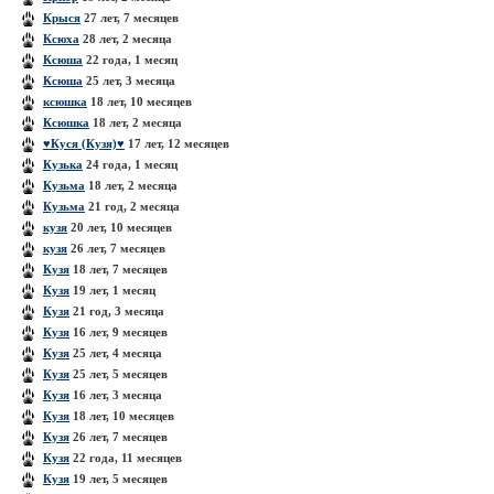
Крыся
27 лет, 7 месяцев
Ксюха
28 лет, 2 месяца
Ксюша
22 года, 1 месяц
Ксюша
25 лет, 3 месяца
ксюшка
18 лет, 10 месяцев
Ксюшка
18 лет, 2 месяца
♥Куcя (Кузя)♥
17 лет, 12 месяцев
Кузька
24 года, 1 месяц
Кузьма
18 лет, 2 месяца
Кузьма
21 год, 2 месяца
кузя
20 лет, 10 месяцев
кузя
26 лет, 7 месяцев
Кузя
18 лет, 7 месяцев
Кузя
19 лет, 1 месяц
Кузя
21 год, 3 месяца
Кузя
16 лет, 9 месяцев
Кузя
25 лет, 4 месяца
Кузя
25 лет, 5 месяцев
Кузя
16 лет, 3 месяца
Кузя
18 лет, 10 месяцев
Кузя
26 лет, 7 месяцев
Кузя
22 года, 11 месяцев
Кузя
19 лет, 5 месяцев