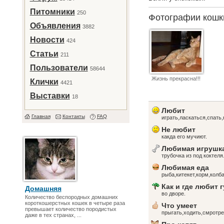
Питомники
250
Фотографии кош
Объявления
3882
Новости
424
Статьи
211
Пользователи
58644
Жизнь прекрасна!!!
Клички
4421
Выставки
18
Любит
Главная
Контакты
FAQ
играть,ласкаться,спать,
Не любит
какда его мучиют.
Любимая игрушк
трубочка из под коктеля
Любимая еда
рыба,китекет,корм,колба
Как и где любит 
Домашняя
во дворе.
Количество беспородных домашних
короткошерстных кошек в четыре раза
Что умеет
превышает количество породистых
прыгать,ходить,смротре
даже в тех странах, ...