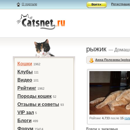
О портале
Регистраци
рыжик
— Домаш
Анна Полозова [polo
Кошки
1962
Клубы
111
Видео
101
Рейтинг
1962
Породы кошек
52
Отзывы и советы
93
VIP зал
5
Рейтинг
4.733
после
15
гол
Блоги
499
Форум
Взяли у знокомых.
15414