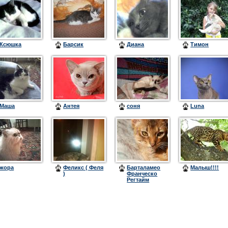
Ксюшка
Барсик
Диана
Тимон
Маша
Антея
соня
Luna
жора
Феликс ( Феля
Барталамео
Малыш!!!!
)
Франческо
Регтайм