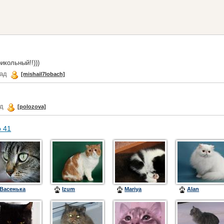
икольный!!)))
зад
[mishail7lobach]
ад
[polozova]
о 41
Васенька
Izum
Mariya
Alan