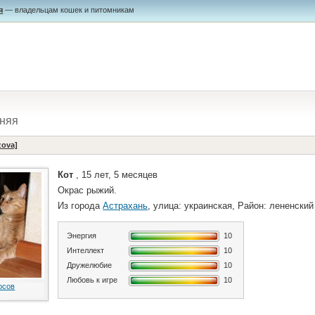
я
— владельцам кошек и питомникам
няя
zova]
Кот
, 15 лет, 5 месяцев
Окрас рыжий.
Из города
Астрахань
, улица: украинская, Район: лененский
Энергия
10
Интеллект
10
Дружелюбие
10
Любовь к игре
10
осов