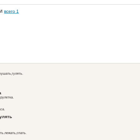
ки
всего 1
кушать,гулять.
а
.рулетка.
са.
гулять
ть.лежать,спать.