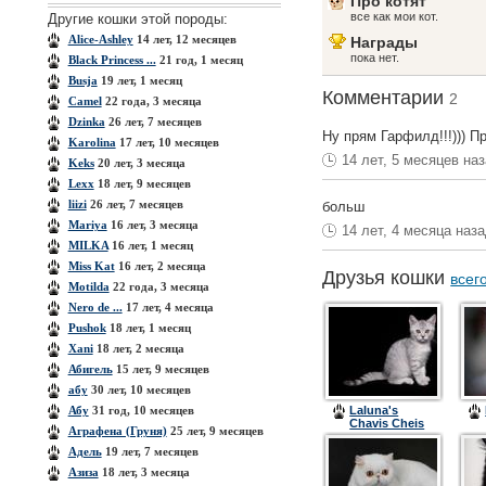
Про котят
все как мои кот.
Другие кошки этой породы:
Alice-Ashley
14 лет, 12 месяцев
Награды
пока нет.
Black Princess ...
21 год, 1 месяц
Busja
19 лет, 1 месяц
Комментарии
2
Camel
22 года, 3 месяца
Dzinka
26 лет, 7 месяцев
Ну прям Гарфилд!!!))) Пр
Karolina
17 лет, 10 месяцев
14 лет, 5 месяцев на
Keks
20 лет, 3 месяца
Lexx
18 лет, 9 месяцев
liizi
26 лет, 7 месяцев
больш
Mariya
16 лет, 3 месяца
14 лет, 4 месяца наз
MILKA
16 лет, 1 месяц
Miss Kat
16 лет, 2 месяца
Друзья кошки
всег
Motilda
22 года, 3 месяца
Nero de ...
17 лет, 4 месяца
Pushok
18 лет, 1 месяц
Xanі
18 лет, 2 месяца
Абигель
15 лет, 9 месяцев
абу
30 лет, 10 месяцев
Абу
31 год, 10 месяцев
Laluna's
Chavis Cheis
Аграфена (Груня)
25 лет, 9 месяцев
Адель
19 лет, 7 месяцев
Азиза
18 лет, 3 месяца