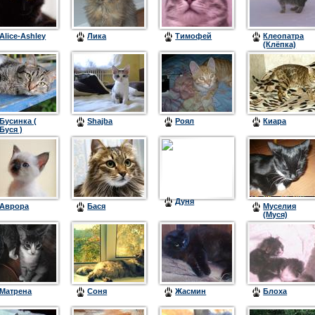
Alice-Ashley
Лика
Тимофей
Клеопатра
(Клёпка)
Бусинка (
Shajba
Роял
Киара
Буся )
Дуня
Аврора
Бася
Муселия
(Муся)
Матрена
Соня
Жасмин
Блоха