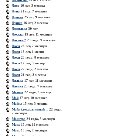
Лиса
16 лет, 3 месяца
Луна
21 год, 7 месяцев
Лучана
25 лет, 9 месяцев
Лушка
16 лет, 2 месяца
Люсилька
30 лет
Люська
19 лет, 11 месяцев
Люська!!
23 года, 9 месяцев
Люся
26 лет, 7 месяцев
Люся
18 лет, 1 месяц
Люся
23 года, 8 месяцев
Люся
17 лет, 3 месяца
Люся
22 года, 2 месяца
Люся
21 год, 3 месяца
Лялька
17 лет, 11 месяцев
Ляська
23 года, 7 месяцев
Мазила
22 года, 3 месяца
Май
17 лет, 10 месяцев
Майкл
15 лет, 3 месяца
Майя (декоративный ...
22 года,
7 месяцев
Макитра
24 года, 5 месяцев
Макс
15 лет, 11 месяцев
Макс
15 лет, 7 месяцев