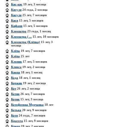
Кис-кис
19 лет, 3 месяца
Кисуля
24 года, 2 месяца
Кисуля
25 лет, 7 месяцев
Кися
15 лет, 5 месяцев
Кифаня
15 лет, 5 месяцев
Клеопатра
23 года, 1 месяц
Клеопатра ( ...
15 лет, 10 месяцев
Клеопатра (Клёпка)
15 лет, 3
месяца
Клёпа
19 лет, 7 месяцев
Клёпа
25 лет
Клопик
17 лет, 5 месяцев
Клякса
19 лет, 2 месяца
Кнопа
18 лет, 1 месяц
Кода
18 лет, 1 месяц
Коржик
19 лет, 2 месяца
Кот
26 лет, 2 месяца
Котик
26 лет, 7 месяцев
Котик
15 лет, 3 месяца
Котофеевна Мурчанка
18 лет
Котька
20 лет, 9 месяцев
Котя
24 года, 7 месяцев
Красота
15 лет, 9 месяцев
Кркор
19 лет, 2 месяца