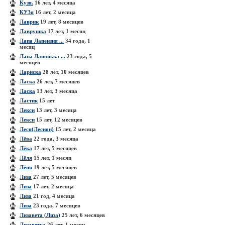
Кузя.
16 лет, 4 месяца
КУЗя
16 лет, 2 месяца
Лаврик
19 лет, 8 месяцев
Лаврушка
17 лет, 1 месяц
Лапа Лапензия ...
34 года, 1
месяц
Лапа Лапонька ...
23 года, 5
месяцев
Лариска
28 лет, 10 месяцев
Ласка
26 лет, 7 месяцев
Ласка
13 лет, 3 месяца
Ластик
15 лет
Лекси
13 лет, 3 месяца
Лекси
15 лет, 12 месяцев
Леся(Лесион)
15 лет, 2 месяца
Лёва
22 года, 3 месяца
Лёка
17 лет, 5 месяцев
Лёля
15 лет, 1 месяц
Лёня
19 лет, 5 месяцев
Лиза
27 лет, 5 месяцев
Лиза
17 лет, 2 месяца
Лиза
21 год, 4 месяца
Лиза
23 года, 7 месяцев
Лизавета (Лиза)
25 лет, 6 месяцев
Лизаветка
26 лет, 1 месяц