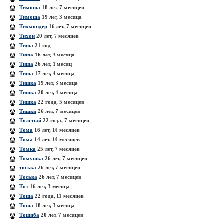
Тимоша
18 лет, 7 месяцев
Тимоша
19 лет, 3 месяца
Тихмондер
16 лет, 7 месяцев
Тихон
20 лет, 7 месяцев
Тиша
21 год
Тиша
16 лет, 3 месяца
Тиша
26 лет, 1 месяц
Тиша
17 лет, 4 месяца
Тишка
19 лет, 3 месяца
Тишка
20 лет, 4 месяца
Тишка
22 года, 5 месяцев
Тишка
26 лет, 7 месяцев
Толстый
22 года, 7 месяцев
Тома
16 лет, 10 месяцев
Тома
14 лет, 10 месяцев
Томка
25 лет, 7 месяцев
Томушка
26 лет, 7 месяцев
тоська
26 лет, 7 месяцев
Тоська
26 лет, 7 месяцев
Тот
16 лет, 3 месяца
Тоша
22 года, 11 месяцев
Тоша
18 лет, 3 месяца
Тошиба
20 лет, 7 месяцев