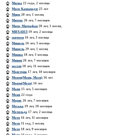
Милка
22 года, 2 месяца
Мило Кашанадзе
25 лет
Мирр
20 лет, 1 месяц
Митенс
26 лет, 7 месяцев
Митя, Митрофан
20 лет, 1 месяц
МИХАИЛ
19 лет, 2 месяца
мичмон
16 лет, 3 месяца
Мишель
16 лет, 3 месяца
Мишель
29 лет, 1 месяц
Мишка
18 лет, 3 месяца
Мияви
26 лет, 7 месяцев
молли
18 лет, 11 месяцев
Монстрик
17 лет, 10 месяцев
Монти(Моня, Мотя)
16 лет
Монти(Мотя)
16 лет
Моня
15 лет, 5 месяцев
Моня
22 года
Морис
26 лет, 7 месяцев
Моська
19 лет, 10 месяцев
Мотильда
17 лет, 2 месяца
Мотя
16 лет, 11 месяцев
Мотя
31 год, 1 месяц
Мотя
18 лет, 9 месяцев
Мотя
24 года, 2 месяца