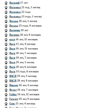
Василий
17 лет
Василиса
21 год, 1 месяц
Василиса
22 года
Василиса
23 года, 1 месяц
Васька
20 лет, 1 месяц
Васька
23 года, 9 месяцев
Васюрик
19 лет
Васюша
20 лет, 9 месяцев
вася
16 лет, 11 месяцев
Вася
15 лет, 4 месяца
Вася
16 лет, 11 месяцев
Вася
20 лет, 7 месяцев
Вася
19 лет, 7 месяцев
Вася
29 лет, 1 месяц
Вася
20 лет, 6 месяцев
Вася
33 года, 6 месяцев
ВАСЯ
19 лет, 3 месяца
ВАСЯ
28 лет, 9 месяцев
Виконт
16 лет, 4 месяца
Вольт
26 лет, 7 месяцев
Гайка
14 лет, 11 месяцев
Гамлет
19 лет, 9 месяцев
Ганс
25 лет, 4 месяца