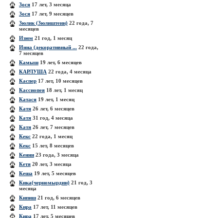
Зося
17 лет, 3 месяца
Зося
17 лет, 9 месяцев
Зюлик (Зюлиштеин)
22 года, 7
месяцев
Изюм
21 год, 1 месяц
Инна (декоративный ...
22 года,
7 месяцев
Камыш
19 лет, 6 месяцев
КАРЛУША
22 года, 4 месяца
Каспер
17 лет, 10 месяцев
Кассиопея
18 лет, 1 месяц
Катася
19 лет, 1 месяц
Катя
26 лет, 6 месяцев
Катя
31 год, 4 месяца
Катя
26 лет, 7 месяцев
Кекс
22 года, 1 месяц
Кекс
15 лет, 8 месяцев
Кенни
23 года, 3 месяца
Кетя
20 лет, 3 месяца
Кеша
19 лет, 5 месяцев
Кика(черномырдин)
21 год, 3
месяца
Кипиш
21 год, 6 месяцев
Кира
17 лет, 11 месяцев
Кира
17 лет, 5 месяцев