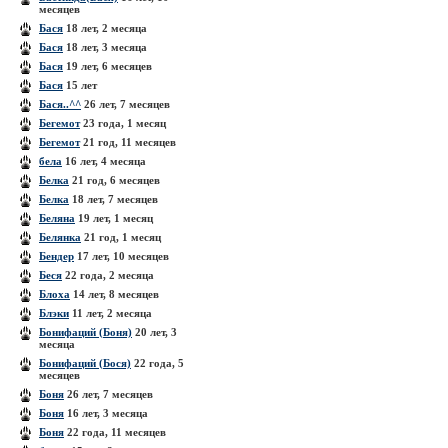
месяцев
Бася
18 лет, 2 месяца
Бася
18 лет, 3 месяца
Бася
19 лет, 6 месяцев
Бася
15 лет
Бася..^^
26 лет, 7 месяцев
Бегемот
23 года, 1 месяц
Бегемот
21 год, 11 месяцев
бела
16 лет, 4 месяца
Белка
21 год, 6 месяцев
Белка
18 лет, 7 месяцев
Беляна
19 лет, 1 месяц
Белянка
21 год, 1 месяц
Бендер
17 лет, 10 месяцев
Беся
22 года, 2 месяца
Блоха
14 лет, 8 месяцев
Блэки
11 лет, 2 месяца
Бонифаций (Боня)
20 лет, 3
месяца
Бонифаций (Бося)
22 года, 5
месяцев
Боня
26 лет, 7 месяцев
Боня
16 лет, 3 месяца
Боня
22 года, 11 месяцев