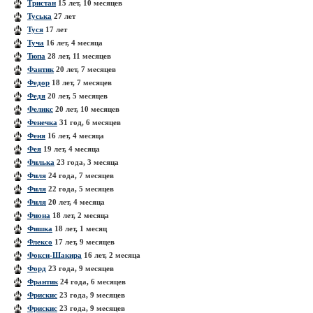
Тристан
15 лет, 10 месяцев
Туська
27 лет
Туся
17 лет
Туча
16 лет, 4 месяца
Тюпа
28 лет, 11 месяцев
Фантик
20 лет, 7 месяцев
Федор
18 лет, 7 месяцев
Федя
20 лет, 5 месяцев
Феликс
20 лет, 10 месяцев
Фенечка
31 год, 6 месяцев
Феня
16 лет, 4 месяца
Фея
19 лет, 4 месяца
Филька
23 года, 3 месяца
Филя
24 года, 7 месяцев
Филя
22 года, 5 месяцев
Филя
20 лет, 4 месяца
Фиона
18 лет, 2 месяца
Фишка
18 лет, 1 месяц
Флексо
17 лет, 9 месяцев
Фокси-Шакира
16 лет, 2 месяца
Форд
23 года, 9 месяцев
Франтик
24 года, 6 месяцев
Фрискис
23 года, 9 месяцев
Фрискис
23 года, 9 месяцев