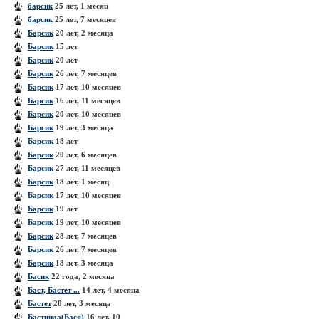
барсик
25 лет, 1 месяц
барсик
25 лет, 7 месяцев
Барсик
20 лет, 2 месяца
Барсик
15 лет
Барсик
20 лет
Барсик
26 лет, 7 месяцев
Барсик
17 лет, 10 месяцев
Барсик
16 лет, 11 месяцев
Барсик
20 лет, 10 месяцев
Барсик
19 лет, 3 месяца
Барсик
18 лет
Барсик
20 лет, 6 месяцев
Барсик
27 лет, 11 месяцев
Барсик
18 лет, 1 месяц
Барсик
17 лет, 10 месяцев
Барсик
19 лет
Барсик
19 лет, 10 месяцев
Барсик
28 лет, 7 месяцев
Барсик
26 лет, 7 месяцев
Барсик
18 лет, 3 месяца
Басик
22 года, 2 месяца
Баст, Бастет ...
14 лет, 4 месяца
Бастет
20 лет, 3 месяца
Бастинда(Бася)
16 лет, 10