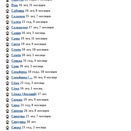
Рык
16 лет, 11 месяцев
Сабрина
16 лет, 8 месяцев
Саламон
35 лет, 7 месяцев
Салем
21 год, 9 месяцев
Сальвадор
17 лет, 7 месяцев
Санни
16 лет, 3 месяца
Саша
19 лет, 11 месяцев
Света
19 лет, 9 месяцев
Семён
18 лет, 10 месяцев
Семён
28 лет, 3 месяца
Сенька
31 год, 4 месяца
Сеня
20 лет, 3 месяца
Серафима
34 года, 10 месяцев
Серафима ( ...
16 лет, 4 месяца
Сёма
21 год, 3 месяца
Сёма
16 лет, 1 месяц
Сёмка (Арсений)
17 лет
Сильва
19 лет, 9 месяцев
Сима
21 год, 8 месяцев
Симона
26 лет, 8 месяцев
Симочка
25 лет, 7 месяцев
Симушка
20 лет
Снежа
21 год, 2 месяца