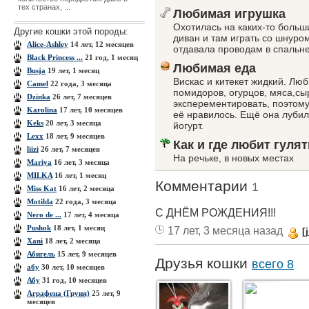
тех странах, ...
Любимая игрушка
Охотилась на каких-то больш
Другие кошки этой породы:
диван и там играть со шнуро
Alice-Ashley
14 лет, 12 месяцев
отдавала проводам в спальне
Black Princess ...
21 год, 1 месяц
Любимая еда
Busja
19 лет, 1 месяц
Вискас и китекет жидкий. Люб
Camel
22 года, 3 месяца
помидоров, огурцов, мяса,сы
Dzinka
26 лет, 7 месяцев
эксперементировать, поэтому
Karolina
17 лет, 10 месяцев
её нравилось. Ещё она лубил
Keks
20 лет, 3 месяца
йогурт.
Lexx
18 лет, 9 месяцев
Как и где любит гулят
liizi
26 лет, 7 месяцев
На речьке, в новых местах
Mariya
16 лет, 3 месяца
MILKA
16 лет, 1 месяц
Комментарии
1
Miss Kat
16 лет, 2 месяца
Motilda
22 года, 3 месяца
С ДНЁМ РОЖДЕНИЯ!!!
Nero de ...
17 лет, 4 месяца
Pushok
18 лет, 1 месяц
17 лет, 3 месяца назад
[
Xanі
18 лет, 2 месяца
Абигель
15 лет, 9 месяцев
Друзья кошки
всего 8
абу
30 лет, 10 месяцев
Абу
31 год, 10 месяцев
Аграфена (Груня)
25 лет, 9
месяцев