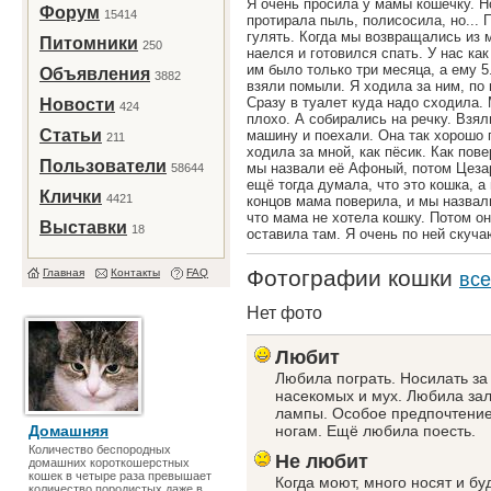
Я очень просила у мамы кошечку. Н
Форум
15414
протирала пыль, полисосила, но...
гулять. Когда мы возвращались из м
Питомники
250
наелся и готовился спать. У нас ка
им было только три месяца, а ему 5
Объявления
3882
взяли помыли. Я ходила за ним, по 
Сразу в туалет куда надо сходила. М
Новости
424
плохо. А собирались на речку. Взял
Статьи
машину и поехали. Она так хорошо 
211
ходила за мной, как пёсик. Как пове
Пользователи
мы назвали её Афоный, потом Цезар
58644
ещё тогда думала, что это кошка, а
Клички
4421
концов мама поверила, и мы назвал
что мама не хотела кошку. Потом он
Выставки
18
оставила там. Я очень по ней скуча
Фотографии кошки
Главная
Контакты
FAQ
все
Нет фото
Любит
Любила пограть. Носилать за
насекомых и мух. Любила зал
лампы. Особое предпочтение
Домашняя
ногам. Ещё любила поесть.
Количество беспородных
Не любит
домашних короткошерстных
кошек в четыре раза превышает
Когда моют, много носят и буд
количество породистых даже в