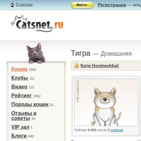
Регистрация
— влад
О портале
Тигра
— Домашняя
Катя [koshechka]
Кошки
1962
Клубы
111
Видео
101
Рейтинг
1962
Породы кошек
52
Отзывы и
советы
93
VIP зал
5
Рейтинг
0.000
после
0
голосов
Блоги
499