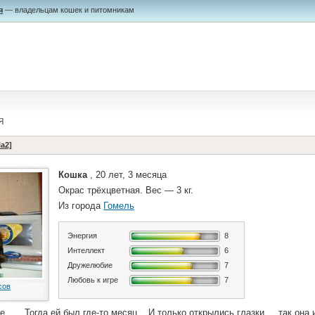
я
— владельцам кошек и питомникам
я
la2]
Кошка
, 20 лет, 3 месяца
Окрас трёхцветная. Вес — 3 кг.
Из города
Гомель
Энергия
8
Интеллект
6
Дружелюбие
7
Любовь к игре
7
сов
......Тогда ей был где-то месяц ...И только открылись глазки ... так она 