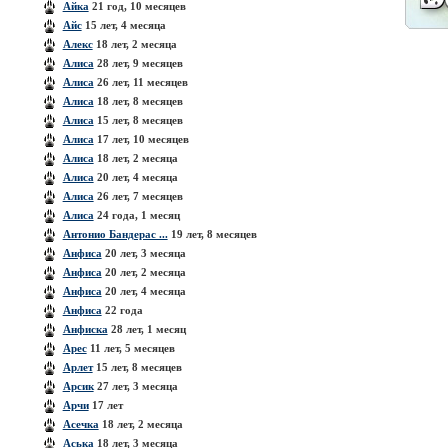
Айка
21 год, 10 месяцев
Айс
15 лет, 4 месяца
Алекс
18 лет, 2 месяца
Алиса
28 лет, 9 месяцев
Алиса
26 лет, 11 месяцев
Алиса
18 лет, 8 месяцев
Алиса
15 лет, 8 месяцев
Алиса
17 лет, 10 месяцев
Алиса
18 лет, 2 месяца
Алиса
20 лет, 4 месяца
Алиса
26 лет, 7 месяцев
Алиса
24 года, 1 месяц
Антонио Бандерас ...
19 лет, 8 месяцев
Анфиса
20 лет, 3 месяца
Анфиса
20 лет, 2 месяца
Анфиса
20 лет, 4 месяца
Анфиса
22 года
Анфиска
28 лет, 1 месяц
Арес
11 лет, 5 месяцев
Арлет
15 лет, 8 месяцев
Арсик
27 лет, 3 месяца
Арчи
17 лет
Асечка
18 лет, 2 месяца
Аська
18 лет, 3 месяца