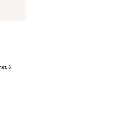
лет, 6