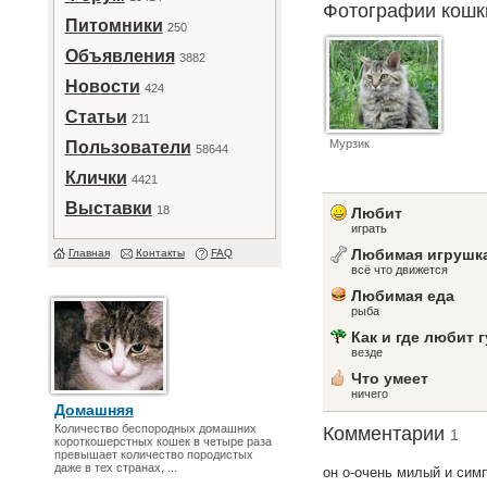
Фотографии кош
Питомники
250
Объявления
3882
Новости
424
Статьи
211
Мурзик
Пользователи
58644
Клички
4421
Выставки
18
Любит
играть
Любимая игрушк
Главная
Контакты
FAQ
всё что движется
Любимая еда
рыба
Как и где любит 
везде
Что умеет
ничего
Домашняя
Количество беспородных домашних
Комментарии
1
короткошерстных кошек в четыре раза
превышает количество породистых
даже в тех странах, ...
он о-очень милый и сим