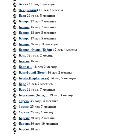
Аська
16 лет, 5 месяцев
Ася (чертик)
16 лет, 3 месяца
Баги
22 года, 5 месяцев
Багира
27 лет, 7 месяцев
Багира
15 лет, 7 месяцев
Багира
18 лет, 5 месяцев
Багира
17 лет, 5 месяцев
Багира
26 лет, 11 месяцев
Багира-Фиона (Бафи)
17 лет, 4 месяца
Бакс
32 года, 2 месяца
Баксик
16 лет
Бакс и ...
18 лет, 2 месяца
Банифаций (Боня)
16 лет, 2 месяца
Барби (Барбариска)
14 лет, 5 месяцев
Барс
26 лет, 7 месяцев
Барс
22 года, 7 месяцев
Барселона (Бася, ...
19 лет, 3 месяца
барсик
33 года, 5 месяцев
барсик
25 лет, 7 месяцев
барсик
25 лет, 1 месяц
Барсик
20 лет, 2 месяца
Барсик
20 лет, 10 месяцев
Барсик
18 лет