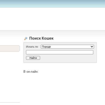
Поиск Кошек
Искать по
В он-лайн: