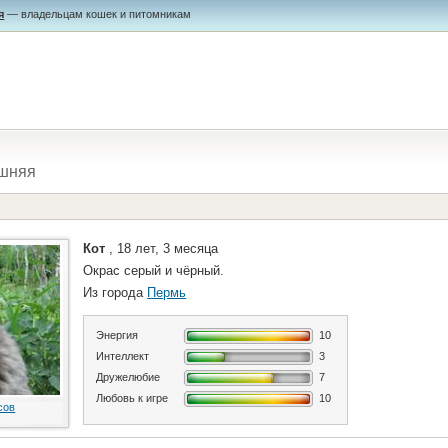
я
— владельцам кошек и питомникам
шняя
Кот
, 18 лет, 3 месяца
Окрас серый и чёрный.
Из города
Пермь
Энергия
10
Интеллект
3
Дружелюбие
7
Любовь к игре
10
сов