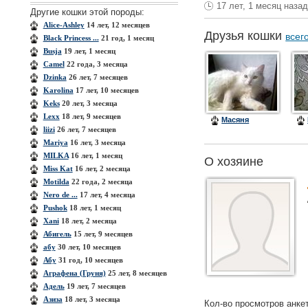
17 лет, 1 месяц наза
Другие кошки этой породы:
Alice-Ashley
14 лет, 12 месяцев
Друзья кошки
всег
Black Princess ...
21 год, 1 месяц
Busja
19 лет, 1 месяц
Camel
22 года, 3 месяца
Dzinka
26 лет, 7 месяцев
Karolina
17 лет, 10 месяцев
Keks
20 лет, 3 месяца
Lexx
18 лет, 9 месяцев
Масяня
liizi
26 лет, 7 месяцев
Mariya
16 лет, 3 месяца
MILKA
16 лет, 1 месяц
О хозяине
Miss Kat
16 лет, 2 месяца
Motilda
22 года, 2 месяца
Nero de ...
17 лет, 4 месяца
Pushok
18 лет, 1 месяц
Xanі
18 лет, 2 месяца
Абигель
15 лет, 9 месяцев
абу
30 лет, 10 месяцев
Абу
31 год, 10 месяцев
Аграфена (Груня)
25 лет, 8 месяцев
Адель
19 лет, 7 месяцев
Азиза
18 лет, 3 месяца
Кол-во просмотров анке