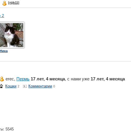
д
[rijik11]
о 2
Ника
erec,
Пермь
17 лет, 4 месяца
, с нами уже
17 лет, 4 месяца
Кошки
Комментарии
2
0
ты: 5545