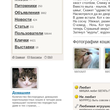
хвост столбом, Спинку в
Питомники
250
Вместо мыла - язычок, К
шмыг; Скажет "здравств
Объявления
3882
Насмотрелся да во двор 
В доме встали. Кот к ок
Новости
424
На сосну. Убежал, разину
О комод... Ночь. Кот тр
Статьи
211
теперь Страшный зверь! 
Затянул "мурлы", вздох
Пользователи
58644
Клички
4421
Фотографии кош
Выставки
18
Главная
Контакты
FAQ
МИХАИЛ
МИ
Любит
МИШКА любит БЕГАТЬ П
Домашняя
Не любит
Количество беспородных домашних
короткошерстных кошек в четыре раза
МУРРР))) быть совсем 
превышает количество породистых
даже в тех странах, ...
Любимая игрушк
верёвочка и конечно ж