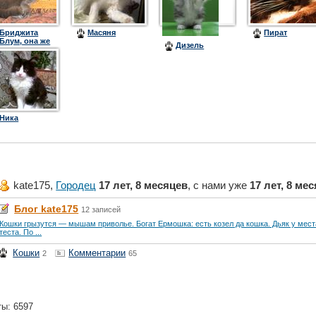
Бриджита
Масяня
Пират
Блум, она же
Дизель
Журжет, она
же Жужа
Ника
kate175,
Городец
17 лет, 8 месяцев
, с нами уже
17 лет, 8 ме
Блог kate175
12 записей
Кошки грызутся — мышам приволье. Богат Ермошка: есть козел да кошка. Дьяк у места
теста. По ...
Кошки
Комментарии
2
65
ты: 6597