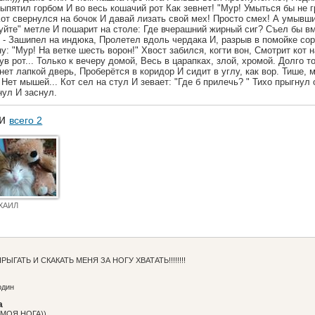
ыпятил горбом И во весь кошачий рот Как зевнет! "Мур! Умыться бы не гр
от свернулся на бочок И давай лизать свой мех! Просто смех! А умывши
уйте" метле И пошарит на столе: Где вчерашний жирный сиг? Съел бы вм
- Зашипел на индюка, Пролетел вдоль чердака И, разрыв в помойке сор, 
ну: "Мур! На ветке шесть ворон!" Хвост забился, когти вон, Смотрит кот 
в рот... Только к вечеру домой, Весь в царапках, злой, хромой. Долго то
онет лапкой дверь, Проберётся в коридор И сидит в углу, как вор. Тише,
Нет мышей... Кот сел на стул И зевает: "Где б прилечь? " Тихо прыгнул 
нул И заснул.
ки
всего 2
ХАИЛ
РЫГАТЬ И СКАКАТЬ МЕНЯ ЗА НОГУ ХВАТАТЬ!!!!!!!!
один
а
е МОЯ НОГА))