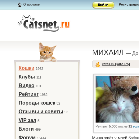
О портале
Регистраци
МИХАИЛ
— До
kate175 [kate175]
Кошки
1962
Клубы
111
Видео
101
Рейтинг
1962
Породы кошек
52
Отзывы и советы
93
VIP зал
5
Рейтинг
5.000
после
12
гол
Блоги
499
Форум
Миша жвёт у моей бабуш
15414