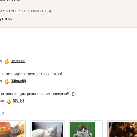
И ЧТО УБЕРЁТСЯ В ЖИВОТЕ)))
гулять
ад
[kate175]
ьше не видела трехцветных котов!
ад
[Silmarill]
потрясающим розовеньким носиком!!!:)))
зад
[SV_K]
о 7