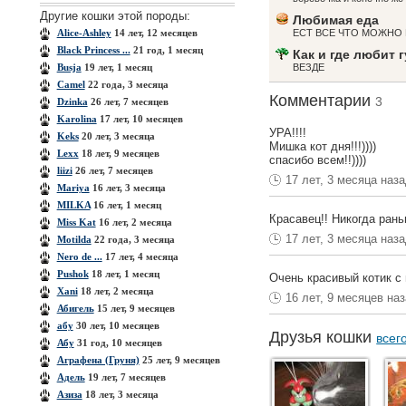
Другие кошки этой породы:
Любимая еда
Alice-Ashley
14 лет, 12 месяцев
ЕСТ ВСЕ ЧТО МОЖНО 
Black Princess ...
21 год, 1 месяц
Как и где любит 
Busja
19 лет, 1 месяц
ВЕЗДЕ
Camel
22 года, 3 месяца
Комментарии
3
Dzinka
26 лет, 7 месяцев
Karolina
17 лет, 10 месяцев
УРА!!!!
Keks
20 лет, 3 месяца
Мишка кот дня!!!))))
Lexx
18 лет, 9 месяцев
спасибо всем!!))))
liizi
26 лет, 7 месяцев
17 лет, 3 месяца наз
Mariya
16 лет, 3 месяца
MILKA
16 лет, 1 месяц
Красавец!! Никогда ран
Miss Kat
16 лет, 2 месяца
17 лет, 3 месяца наз
Motilda
22 года, 3 месяца
Nero de ...
17 лет, 4 месяца
Pushok
18 лет, 1 месяц
Очень красивый котик с 
Xanі
18 лет, 2 месяца
16 лет, 9 месяцев на
Абигель
15 лет, 9 месяцев
абу
30 лет, 10 месяцев
Друзья кошки
всег
Абу
31 год, 10 месяцев
Аграфена (Груня)
25 лет, 9 месяцев
Адель
19 лет, 7 месяцев
Азиза
18 лет, 3 месяца