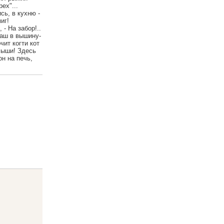
ех"...
сь, в кухню -
иг!
- На забор!..
наш в вышину-
чит когти кот
 мыши! Здесь
он на печь,