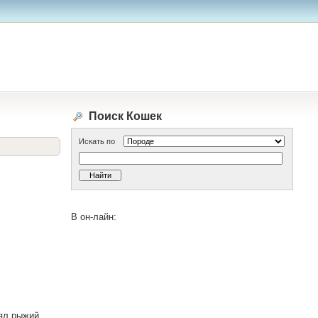
Поиск Кошек
Искать по
В он-лайн:
нял рыжий