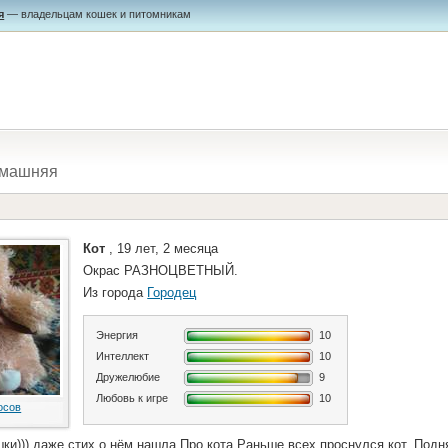
я
— владельцам кошек и питомникам
машняя
Кот
, 19 лет, 2 месяца
Окрас РАЗНОЦВЕТНЫЙ.
Из города
Городец
Энергия
10
Интеллект
10
Дружелюбие
9
Любовь к игре
10
осов
ки))) даже стих о нём нашла Про кота Раньше всех проснулся кот, Под