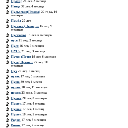
Прохор
26 лет, 2 месяца
Птица
37 лет, 4 месяца
Пульхерия(Плюша)
22 года, 10
месяцев
Пумба
20 лет
Пусечка (Нюша, ...
16 лет, 9
месяцев
Пусюасюа
15 лет, 5 месяцев
пуся
21 год, 2 месяца
Пуся
16 лет, 9 месяцев
ПУСЯ
21 год, 3 месяца
Путин (Путя)
19 лет, 6 месяцев
Путя( Путин ...
27 лет, 10
месяцев
Пух
20 лет, 1 месяц
пухик
17 лет, 5 месяцев
Пуша
29 лет, 1 месяц
пушок
18 лет, 11 месяцев
пушок
23 года, 3 месяца
Пушок
20 лет, 8 месяцев
Пушок
17 лет, 4 месяца
Пушок
17 лет, 1 месяц
Пушок
19 лет, 5 месяцев
Раджа
17 лет, 5 месяцев
Рижик
17 лет, 2 месяца