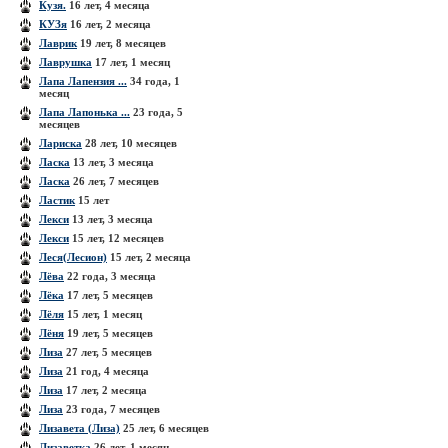
Кузя.
16 лет, 4 месяца
КУЗя
16 лет, 2 месяца
Лаврик
19 лет, 8 месяцев
Лаврушка
17 лет, 1 месяц
Лапа Лапензия ...
34 года, 1
месяц
Лапа Лапонька ...
23 года, 5
месяцев
Лариска
28 лет, 10 месяцев
Ласка
13 лет, 3 месяца
Ласка
26 лет, 7 месяцев
Ластик
15 лет
Лекси
13 лет, 3 месяца
Лекси
15 лет, 12 месяцев
Леся(Лесион)
15 лет, 2 месяца
Лёва
22 года, 3 месяца
Лёка
17 лет, 5 месяцев
Лёля
15 лет, 1 месяц
Лёня
19 лет, 5 месяцев
Лиза
27 лет, 5 месяцев
Лиза
21 год, 4 месяца
Лиза
17 лет, 2 месяца
Лиза
23 года, 7 месяцев
Лизавета (Лиза)
25 лет, 6 месяцев
Лизаветка
26 лет, 1 месяц