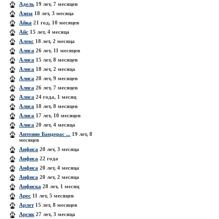
Адель
19 лет, 7 месяцев
Азиза
18 лет, 3 месяца
Айка
21 год, 10 месяцев
Айс
15 лет, 4 месяца
Алекс
18 лет, 2 месяца
Алиса
26 лет, 11 месяцев
Алиса
15 лет, 8 месяцев
Алиса
18 лет, 2 месяца
Алиса
28 лет, 9 месяцев
Алиса
26 лет, 7 месяцев
Алиса
24 года, 1 месяц
Алиса
18 лет, 8 месяцев
Алиса
17 лет, 10 месяцев
Алиса
20 лет, 4 месяца
Антонио Бандерас ...
19 лет, 8
месяцев
Анфиса
20 лет, 3 месяца
Анфиса
22 года
Анфиса
20 лет, 4 месяца
Анфиса
20 лет, 2 месяца
Анфиска
28 лет, 1 месяц
Арес
11 лет, 5 месяцев
Арлет
15 лет, 8 месяцев
Арсик
27 лет, 3 месяца