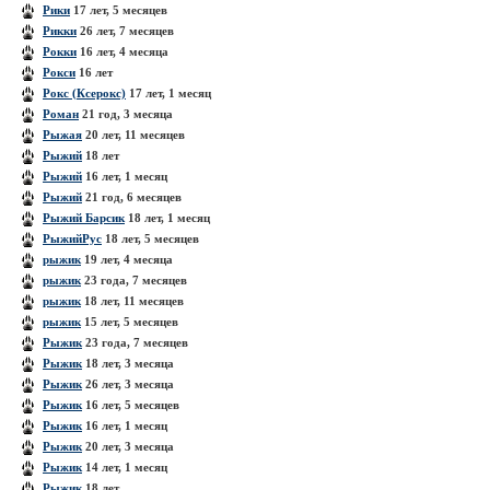
Рики
17 лет, 5 месяцев
Рикки
26 лет, 7 месяцев
Рокки
16 лет, 4 месяца
Рокси
16 лет
Рокс (Ксерокс)
17 лет, 1 месяц
Роман
21 год, 3 месяца
Рыжая
20 лет, 11 месяцев
Рыжий
18 лет
Рыжий
16 лет, 1 месяц
Рыжий
21 год, 6 месяцев
Рыжий Барсик
18 лет, 1 месяц
РыжийРус
18 лет, 5 месяцев
рыжик
19 лет, 4 месяца
рыжик
23 года, 7 месяцев
рыжик
18 лет, 11 месяцев
рыжик
15 лет, 5 месяцев
Рыжик
23 года, 7 месяцев
Рыжик
18 лет, 3 месяца
Рыжик
26 лет, 3 месяца
Рыжик
16 лет, 5 месяцев
Рыжик
16 лет, 1 месяц
Рыжик
20 лет, 3 месяца
Рыжик
14 лет, 1 месяц
Рыжик
18 лет