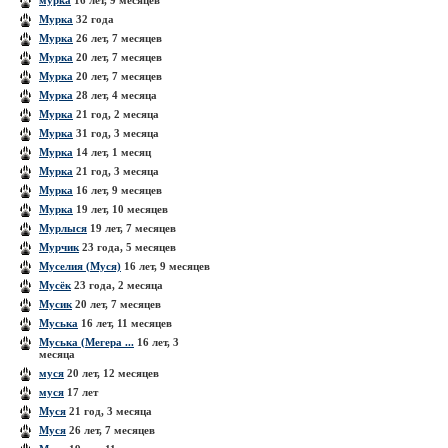
мурка
16 лет, 9 месяцев
Мурка
32 года
Мурка
26 лет, 7 месяцев
Мурка
20 лет, 7 месяцев
Мурка
20 лет, 7 месяцев
Мурка
28 лет, 4 месяца
Мурка
21 год, 2 месяца
Мурка
31 год, 3 месяца
Мурка
14 лет, 1 месяц
Мурка
21 год, 3 месяца
Мурка
16 лет, 9 месяцев
Мурка
19 лет, 10 месяцев
Мурлыся
19 лет, 7 месяцев
Мурчик
23 года, 5 месяцев
Муселия (Муся)
16 лет, 9 месяцев
Мусёк
23 года, 2 месяца
Мусик
20 лет, 7 месяцев
Муська
16 лет, 11 месяцев
Муська (Мегера ...
16 лет, 3
месяца
муся
20 лет, 12 месяцев
муся
17 лет
Муся
21 год, 3 месяца
Муся
26 лет, 7 месяцев