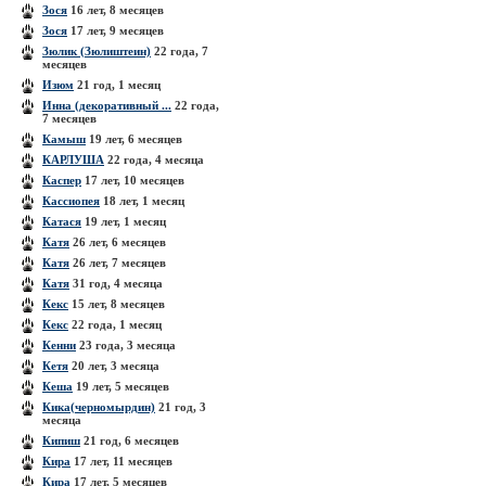
Зося
16 лет, 8 месяцев
Зося
17 лет, 9 месяцев
Зюлик (Зюлиштеин)
22 года, 7
месяцев
Изюм
21 год, 1 месяц
Инна (декоративный ...
22 года,
7 месяцев
Камыш
19 лет, 6 месяцев
КАРЛУША
22 года, 4 месяца
Каспер
17 лет, 10 месяцев
Кассиопея
18 лет, 1 месяц
Катася
19 лет, 1 месяц
Катя
26 лет, 6 месяцев
Катя
26 лет, 7 месяцев
Катя
31 год, 4 месяца
Кекс
15 лет, 8 месяцев
Кекс
22 года, 1 месяц
Кенни
23 года, 3 месяца
Кетя
20 лет, 3 месяца
Кеша
19 лет, 5 месяцев
Кика(черномырдин)
21 год, 3
месяца
Кипиш
21 год, 6 месяцев
Кира
17 лет, 11 месяцев
Кира
17 лет, 5 месяцев