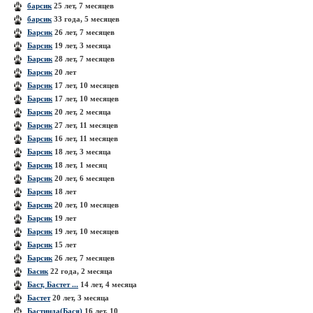
барсик
25 лет, 7 месяцев
барсик
33 года, 5 месяцев
Барсик
26 лет, 7 месяцев
Барсик
19 лет, 3 месяца
Барсик
28 лет, 7 месяцев
Барсик
20 лет
Барсик
17 лет, 10 месяцев
Барсик
17 лет, 10 месяцев
Барсик
20 лет, 2 месяца
Барсик
27 лет, 11 месяцев
Барсик
16 лет, 11 месяцев
Барсик
18 лет, 3 месяца
Барсик
18 лет, 1 месяц
Барсик
20 лет, 6 месяцев
Барсик
18 лет
Барсик
20 лет, 10 месяцев
Барсик
19 лет
Барсик
19 лет, 10 месяцев
Барсик
15 лет
Барсик
26 лет, 7 месяцев
Басик
22 года, 2 месяца
Баст, Бастет ...
14 лет, 4 месяца
Бастет
20 лет, 3 месяца
Бастинда(Бася)
16 лет, 10