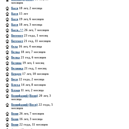
месяцев
Бася
18 лет, 2 месяца
Бася
15 лет
Бася
19 лет, 6 месяцев
Бася
18 лет, 3 месяца
Бася..^^
26 лет, 7 месяцев
Бегемот
23 года, 1 месяц
Бегемот
21 год, 11 месяцев
бела
16 лет, 4 месяца
Белка
18 лет, 7 месяцев
Белка
21 год, 6 месяцев
Беляна
19 лет, 1 месяц
Белянка
21 год, 1 месяц
Бендер
17 лет, 10 месяцев
Беся
22 года, 2 месяца
Блоха
14 лет, 8 месяцев
Блэки
11 лет, 2 месяца
Бонифаций (Боня)
20 лет, 3
месяца
Бонифаций (Бося)
22 года, 5
месяцев
Боня
26 лет, 7 месяцев
Боня
16 лет, 3 месяца
Боня
22 года, 11 месяцев