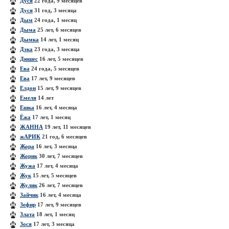
Дуся
22 года, 9 месяцев
Дуся
31 год, 3 месяца
Дым
24 года, 1 месяц
Дыма
25 лет, 6 месяцев
Дымка
14 лет, 1 месяц
Дэка
23 года, 3 месяца
Дюшес
16 лет, 5 месяцев
Ева
24 года, 5 месяцев
Ева
17 лет, 9 месяцев
Елдон
15 лет, 9 месяцев
Емеля
14 лет
Ешка
16 лет, 4 месяца
Ёжа
17 лет, 1 месяц
ЖАННА
19 лет, 11 месяцев
жАРИК
21 год, 6 месяцев
Жора
16 лет, 3 месяца
Жорик
30 лет, 7 месяцев
Жужа
17 лет, 4 месяца
Жук
15 лет, 5 месяцев
Жулик
26 лет, 7 месяцев
Зайчик
16 лет, 4 месяца
Зефир
17 лет, 9 месяцев
Злата
18 лет, 1 месяц
Зося
17 лет, 3 месяца