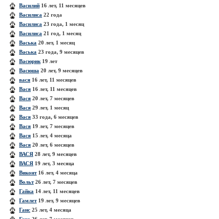
Василий
16 лет, 11 месяцев
Василиса
22 года
Василиса
23 года, 1 месяц
Василиса
21 год, 1 месяц
Васька
20 лет, 1 месяц
Васька
23 года, 9 месяцев
Васюрик
19 лет
Васюша
20 лет, 9 месяцев
вася
16 лет, 11 месяцев
Вася
16 лет, 11 месяцев
Вася
20 лет, 7 месяцев
Вася
29 лет, 1 месяц
Вася
33 года, 6 месяцев
Вася
19 лет, 7 месяцев
Вася
15 лет, 4 месяца
Вася
20 лет, 6 месяцев
ВАСЯ
28 лет, 9 месяцев
ВАСЯ
19 лет, 3 месяца
Виконт
16 лет, 4 месяца
Вольт
26 лет, 7 месяцев
Гайка
14 лет, 11 месяцев
Гамлет
19 лет, 9 месяцев
Ганс
25 лет, 4 месяца