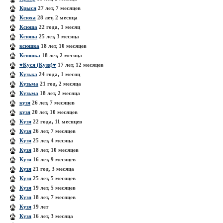
Крыся
27 лет, 7 месяцев
Ксюха
28 лет, 2 месяца
Ксюша
22 года, 1 месяц
Ксюша
25 лет, 3 месяца
ксюшка
18 лет, 10 месяцев
Ксюшка
18 лет, 2 месяца
♥Куcя (Кузя)♥
17 лет, 12 месяцев
Кузька
24 года, 1 месяц
Кузьма
21 год, 2 месяца
Кузьма
18 лет, 2 месяца
кузя
26 лет, 7 месяцев
кузя
20 лет, 10 месяцев
Кузя
22 года, 11 месяцев
Кузя
26 лет, 7 месяцев
Кузя
25 лет, 4 месяца
Кузя
18 лет, 10 месяцев
Кузя
16 лет, 9 месяцев
Кузя
21 год, 3 месяца
Кузя
25 лет, 5 месяцев
Кузя
19 лет, 5 месяцев
Кузя
18 лет, 7 месяцев
Кузя
19 лет
Кузя
16 лет, 3 месяца