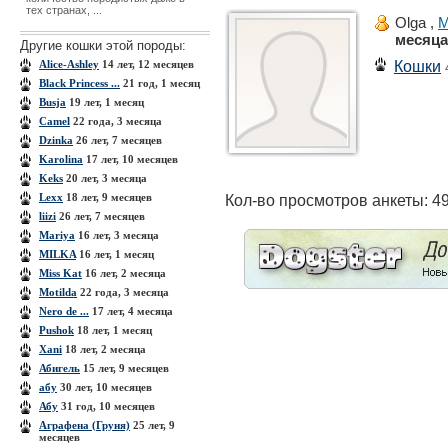
тех странах, ...
Olga ,
М
месяца
Другие кошки этой породы:
Кошки
Alice-Ashley
14 лет, 12 месяцев
Black Princess ...
21 год, 1 месяц
Busja
19 лет, 1 месяц
Camel
22 года, 3 месяца
Dzinka
26 лет, 7 месяцев
Karolina
17 лет, 10 месяцев
Keks
20 лет, 3 месяца
Lexx
18 лет, 9 месяцев
Кол-во просмотров анкеты: 4
liizi
26 лет, 7 месяцев
Mariya
16 лет, 3 месяца
MILKA
16 лет, 1 месяц
Miss Kat
16 лет, 2 месяца
Motilda
22 года, 3 месяца
Nero de ...
17 лет, 4 месяца
Pushok
18 лет, 1 месяц
Xanі
18 лет, 2 месяца
Абигель
15 лет, 9 месяцев
абу
30 лет, 10 месяцев
Абу
31 год, 10 месяцев
Аграфена (Груня)
25 лет, 9
месяцев