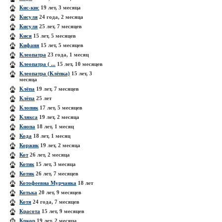
Кис-кис
19 лет, 3 месяца
Кисуля
24 года, 2 месяца
Кисуля
25 лет, 7 месяцев
Кися
15 лет, 5 месяцев
Кифаня
15 лет, 5 месяцев
Клеопатра
23 года, 1 месяц
Клеопатра ( ...
15 лет, 10 месяцев
Клеопатра (Клёпка)
15 лет, 3
месяца
Клёпа
19 лет, 7 месяцев
Клёпа
25 лет
Клопик
17 лет, 5 месяцев
Клякса
19 лет, 2 месяца
Кнопа
18 лет, 1 месяц
Кода
18 лет, 1 месяц
Коржик
19 лет, 2 месяца
Кот
26 лет, 2 месяца
Котик
15 лет, 3 месяца
Котик
26 лет, 7 месяцев
Котофеевна Мурчанка
18 лет
Котька
20 лет, 9 месяцев
Котя
24 года, 7 месяцев
Красота
15 лет, 9 месяцев
Кркор
19 лет, 2 месяца