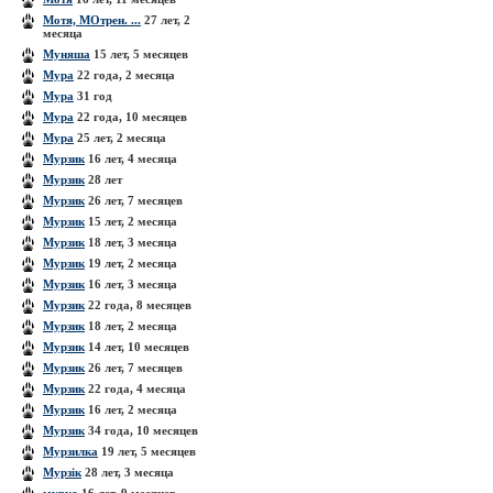
Мотя, МОтрен. ...
27 лет, 2
месяца
Муняша
15 лет, 5 месяцев
Мура
22 года, 2 месяца
Мура
31 год
Мура
22 года, 10 месяцев
Мура
25 лет, 2 месяца
Мурзик
16 лет, 4 месяца
Мурзик
28 лет
Мурзик
26 лет, 7 месяцев
Мурзик
15 лет, 2 месяца
Мурзик
18 лет, 3 месяца
Мурзик
19 лет, 2 месяца
Мурзик
16 лет, 3 месяца
Мурзик
22 года, 8 месяцев
Мурзик
18 лет, 2 месяца
Мурзик
14 лет, 10 месяцев
Мурзик
26 лет, 7 месяцев
Мурзик
22 года, 4 месяца
Мурзик
16 лет, 2 месяца
Мурзик
34 года, 10 месяцев
Мурзилка
19 лет, 5 месяцев
Мурзік
28 лет, 3 месяца