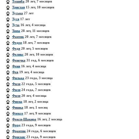
Тошиба
20 лет, 7 месяцев
Тристан
15 лет, 10 месяцев
Туська
27 лет
Туся
17 лет
Туча
16 лет, 4 месяца
Тюпа
28 лет, 11 месяцев
Фантик
20 лет, 7 месяцев
Федор
18 лет, 7 месяцев
Федя
20 лет, 5 месяцев
Феликс
20 лет, 10 месяцев
Фенечка
31 год, 6 месяцев
Феня
16 лет, 4 месяца
Фея
19 лет, 4 месяца
Филька
23 года, 3 месяца
Филя
22 года, 5 месяцев
Филя
24 года, 7 месяцев
Филя
20 лет, 4 месяца
Фиона
18 лет, 2 месяца
Фишка
18 лет, 1 месяц
Флексо
17 лет, 9 месяцев
Фокси-Шакира
16 лет, 2 месяца
Форд
23 года, 9 месяцев
Франтик
24 года, 6 месяцев
Фрискис
23 года, 9 месяцев