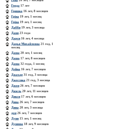
Гена
26 лет, 7 месяцев
Герда
17 лет
Гришка
16 лет, 8 месяцев
Гріна
19 лет, 1 месяц
Гріна
19 лет, 1 месяц
Дабби
19 лет, 3 месяца
Даня
23 года
Дарси
16 лет, 4 месяца
Дарья Михайловна
21 год, 1
месяц
Даша
20 лет, 1 месяц
Даша
17 лет, 8 месяцев
Даша
32 года, 1 месяц
Дейна
16 лет, 7 месяцев
Джахар
31 год, 3 месяца
Джессика
21 год, 3 месяца
Джон
26 лет, 7 месяцев
Дизель
20 лет, 11 месяцев
Дикси
17 лет, 6 месяцев
Дина
26 лет, 7 месяцев
Дина
20 лет, 3 месяца
дон
26 лет, 7 месяцев
Дуня
15 лет, 1 месяц
Дуняша
18 лет, 9 месяцев