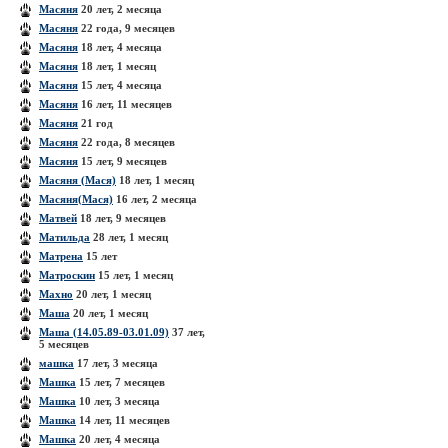
Масяня
20 лет, 2 месяца
Масяня
22 года, 9 месяцев
Масяня
18 лет, 4 месяца
Масяня
18 лет, 1 месяц
Масяня
15 лет, 4 месяца
Масяня
16 лет, 11 месяцев
Масяня
21 год
Масяня
22 года, 8 месяцев
Масяня
15 лет, 9 месяцев
Масяня (Мася)
18 лет, 1 месяц
Масяня(Мася)
16 лет, 2 месяца
Матвей
18 лет, 9 месяцев
Матильда
28 лет, 1 месяц
Матрена
15 лет
Матроскин
15 лет, 1 месяц
Махно
20 лет, 1 месяц
Маша
20 лет, 1 месяц
Маша (14.05.89-03.01.09)
37 лет,
5 месяцев
машка
17 лет, 3 месяца
Машка
15 лет, 7 месяцев
Машка
10 лет, 3 месяца
Машка
14 лет, 11 месяцев
Машка
20 лет, 4 месяца