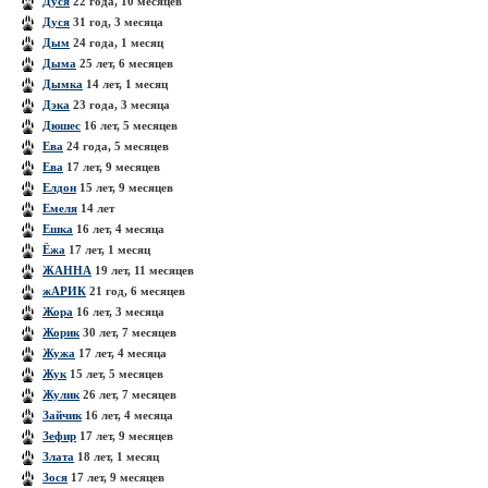
Дуся
22 года, 10 месяцев
Дуся
31 год, 3 месяца
Дым
24 года, 1 месяц
Дыма
25 лет, 6 месяцев
Дымка
14 лет, 1 месяц
Дэка
23 года, 3 месяца
Дюшес
16 лет, 5 месяцев
Ева
24 года, 5 месяцев
Ева
17 лет, 9 месяцев
Елдон
15 лет, 9 месяцев
Емеля
14 лет
Ешка
16 лет, 4 месяца
Ёжа
17 лет, 1 месяц
ЖАННА
19 лет, 11 месяцев
жАРИК
21 год, 6 месяцев
Жора
16 лет, 3 месяца
Жорик
30 лет, 7 месяцев
Жужа
17 лет, 4 месяца
Жук
15 лет, 5 месяцев
Жулик
26 лет, 7 месяцев
Зайчик
16 лет, 4 месяца
Зефир
17 лет, 9 месяцев
Злата
18 лет, 1 месяц
Зося
17 лет, 9 месяцев