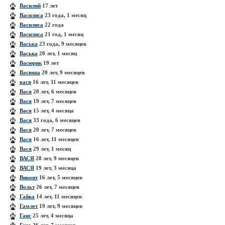
Василий
17 лет
Василиса
23 года, 1 месяц
Василиса
22 года
Василиса
21 год, 1 месяц
Васька
23 года, 9 месяцев
Васька
20 лет, 1 месяц
Васюрик
19 лет
Васюша
20 лет, 9 месяцев
вася
16 лет, 11 месяцев
Вася
20 лет, 6 месяцев
Вася
19 лет, 7 месяцев
Вася
15 лет, 4 месяца
Вася
33 года, 6 месяцев
Вася
20 лет, 7 месяцев
Вася
16 лет, 11 месяцев
Вася
29 лет, 1 месяц
ВАСЯ
28 лет, 9 месяцев
ВАСЯ
19 лет, 3 месяца
Виконт
16 лет, 5 месяцев
Вольт
26 лет, 7 месяцев
Гайка
14 лет, 11 месяцев
Гамлет
19 лет, 9 месяцев
Ганс
25 лет, 4 месяца