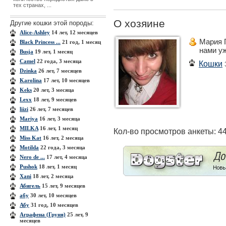
тех странах, ...
О хозяине
Другие кошки этой породы:
Alice-Ashley
14 лет, 12 месяцев
Мария 
Black Princess ...
21 год, 1 месяц
нами у
Busja
19 лет, 1 месяц
Camel
22 года, 3 месяца
Кошки
Dzinka
26 лет, 7 месяцев
Karolina
17 лет, 10 месяцев
Keks
20 лет, 3 месяца
Lexx
18 лет, 9 месяцев
liizi
26 лет, 7 месяцев
Mariya
16 лет, 3 месяца
MILKA
16 лет, 1 месяц
Кол-во просмотров анкеты: 4
Miss Kat
16 лет, 2 месяца
Motilda
22 года, 3 месяца
Nero de ...
17 лет, 4 месяца
Pushok
18 лет, 1 месяц
Xanі
18 лет, 2 месяца
Абигель
15 лет, 9 месяцев
абу
30 лет, 10 месяцев
Абу
31 год, 10 месяцев
Аграфена (Груня)
25 лет, 9
месяцев