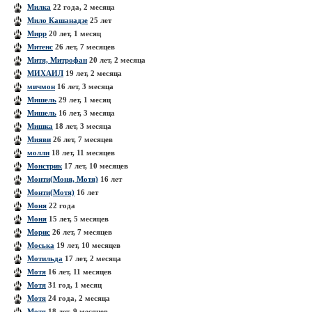
Милка
22 года, 2 месяца
Мило Кашанадзе
25 лет
Мирр
20 лет, 1 месяц
Митенс
26 лет, 7 месяцев
Митя, Митрофан
20 лет, 2 месяца
МИХАИЛ
19 лет, 2 месяца
мичмон
16 лет, 3 месяца
Мишель
29 лет, 1 месяц
Мишель
16 лет, 3 месяца
Мишка
18 лет, 3 месяца
Мияви
26 лет, 7 месяцев
молли
18 лет, 11 месяцев
Монстрик
17 лет, 10 месяцев
Монти(Моня, Мотя)
16 лет
Монти(Мотя)
16 лет
Моня
22 года
Моня
15 лет, 5 месяцев
Морис
26 лет, 7 месяцев
Моська
19 лет, 10 месяцев
Мотильда
17 лет, 2 месяца
Мотя
16 лет, 11 месяцев
Мотя
31 год, 1 месяц
Мотя
24 года, 2 месяца
Мотя
18 лет, 9 месяцев