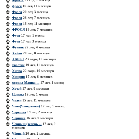
Фритта
21 год, 2 месяца
фрося
16 лет, 11 месяцев
Фрося
20 лет, 3 месяца
Фрося
26 лет, 7 месяцев
Фрося
16 лет, 11 месяцев
ФРОСЯ
19 лет, 7 месяцев
Фунт
17 лет, 1 месяц
Фунт
17 лет, 3 месяца
Фунтик
27 лет, 4 месяца
Хайко
20 лет, 8 месяцев
ХВОСТ
23 года, 10 месяцев
хвостик
19 лет, 11 месяцев
Хиппа
22 года, 10 месяцев
Хищник
17 лет, 6 месяцев
хорька Машка ...
17 лет, 1 месяц
Хотэй
17 лет, 8 месяцев
Цапена
19 лет, 1 месяц
Челси
15 лет, 11 месяцев
Чепа(Чеперашка)
17 лет, 1 месяц
Черешня
19 лет, 2 месяца
Черника
16 лет, 9 месяцев
Черныш (теперь ...
17 лет, 9
месяцев
Чёрный
20 лет, 2 месяца