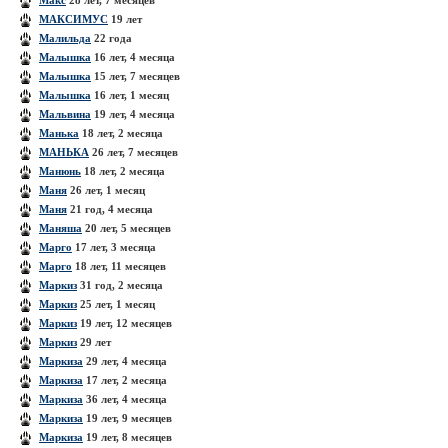
Макс
28 лет, 7 месяцев
МАКСИМУС
19 лет
Малильда
22 года
Малышка
16 лет, 4 месяца
Малышка
15 лет, 7 месяцев
Малышка
16 лет, 1 месяц
Мальвина
19 лет, 4 месяца
Манька
18 лет, 2 месяца
МАНЬКА
26 лет, 7 месяцев
Манюнь
18 лет, 2 месяца
Маня
26 лет, 1 месяц
Маня
21 год, 4 месяца
Маняша
20 лет, 5 месяцев
Марго
17 лет, 3 месяца
Марго
18 лет, 11 месяцев
Маркиз
31 год, 2 месяца
Маркиз
25 лет, 1 месяц
Маркиз
19 лет, 12 месяцев
Маркиз
29 лет
Маркиза
29 лет, 4 месяца
Маркиза
17 лет, 2 месяца
Маркиза
36 лет, 4 месяца
Маркиза
19 лет, 9 месяцев
Маркиза
19 лет, 8 месяцев