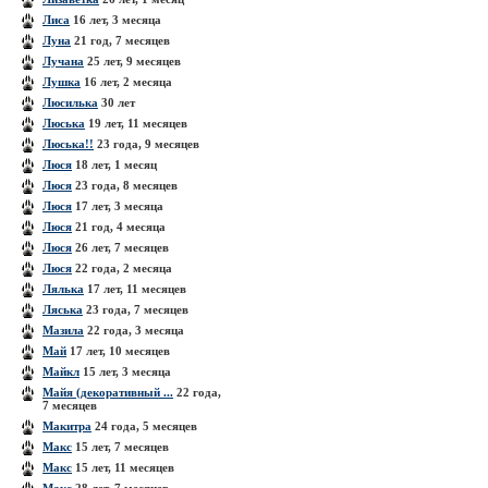
Лиса
16 лет, 3 месяца
Луна
21 год, 7 месяцев
Лучана
25 лет, 9 месяцев
Лушка
16 лет, 2 месяца
Люсилька
30 лет
Люська
19 лет, 11 месяцев
Люська!!
23 года, 9 месяцев
Люся
18 лет, 1 месяц
Люся
23 года, 8 месяцев
Люся
17 лет, 3 месяца
Люся
21 год, 4 месяца
Люся
26 лет, 7 месяцев
Люся
22 года, 2 месяца
Лялька
17 лет, 11 месяцев
Ляська
23 года, 7 месяцев
Мазила
22 года, 3 месяца
Май
17 лет, 10 месяцев
Майкл
15 лет, 3 месяца
Майя (декоративный ...
22 года,
7 месяцев
Макитра
24 года, 5 месяцев
Макс
15 лет, 7 месяцев
Макс
15 лет, 11 месяцев