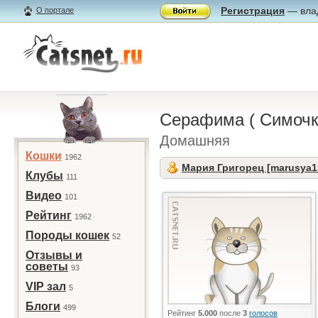
Регистрация
— влад
О портале
Серафима ( Симочк
Домашняя
Кошки
1962
Мария Григорец [marusya1
Клубы
111
Видео
101
Рейтинг
1962
Породы кошек
52
Отзывы и
советы
93
VIP зал
5
Блоги
499
Рейтинг
5.000
после
3
голосов