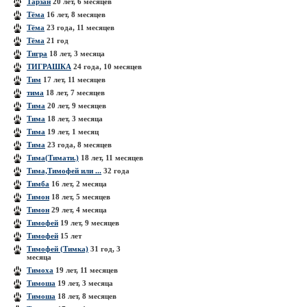
Тарзан
20 лет, 6 месяцев
Тёма
16 лет, 8 месяцев
Тёма
23 года, 11 месяцев
Тёма
21 год
Тигра
18 лет, 3 месяца
ТИГРАШКА
24 года, 10 месяцев
Тим
17 лет, 11 месяцев
тима
18 лет, 7 месяцев
Тима
20 лет, 9 месяцев
Тима
18 лет, 3 месяца
Тима
19 лет, 1 месяц
Тима
23 года, 8 месяцев
Тима(Тимати.)
18 лет, 11 месяцев
Тима,Тимофей или ...
32 года
Тимба
16 лет, 2 месяца
Тимон
18 лет, 5 месяцев
Тимон
29 лет, 4 месяца
Тимофей
19 лет, 9 месяцев
Тимофей
15 лет
Тимофей (Тимка)
31 год, 3
месяца
Тимоха
19 лет, 11 месяцев
Тимоша
19 лет, 3 месяца
Тимоша
18 лет, 8 месяцев