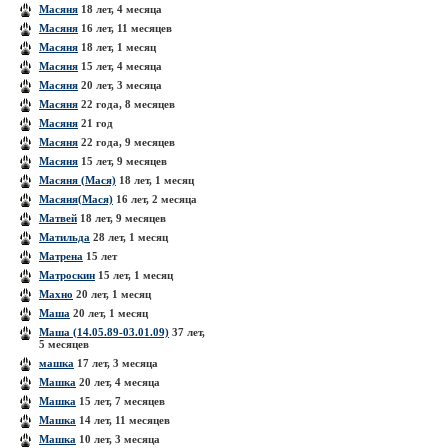
Масяня
18 лет, 4 месяца
Масяня
16 лет, 11 месяцев
Масяня
18 лет, 1 месяц
Масяня
15 лет, 4 месяца
Масяня
20 лет, 3 месяца
Масяня
22 года, 8 месяцев
Масяня
21 год
Масяня
22 года, 9 месяцев
Масяня
15 лет, 9 месяцев
Масяня (Мася)
18 лет, 1 месяц
Масяня(Мася)
16 лет, 2 месяца
Матвей
18 лет, 9 месяцев
Матильда
28 лет, 1 месяц
Матрена
15 лет
Матроскин
15 лет, 1 месяц
Махно
20 лет, 1 месяц
Маша
20 лет, 1 месяц
Маша (14.05.89-03.01.09)
37 лет,
5 месяцев
машка
17 лет, 3 месяца
Машка
20 лет, 4 месяца
Машка
15 лет, 7 месяцев
Машка
14 лет, 11 месяцев
Машка
10 лет, 3 месяца