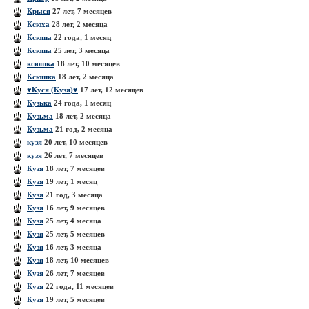
Крыся
27 лет, 7 месяцев
Ксюха
28 лет, 2 месяца
Ксюша
22 года, 1 месяц
Ксюша
25 лет, 3 месяца
ксюшка
18 лет, 10 месяцев
Ксюшка
18 лет, 2 месяца
♥Куcя (Кузя)♥
17 лет, 12 месяцев
Кузька
24 года, 1 месяц
Кузьма
18 лет, 2 месяца
Кузьма
21 год, 2 месяца
кузя
20 лет, 10 месяцев
кузя
26 лет, 7 месяцев
Кузя
18 лет, 7 месяцев
Кузя
19 лет, 1 месяц
Кузя
21 год, 3 месяца
Кузя
16 лет, 9 месяцев
Кузя
25 лет, 4 месяца
Кузя
25 лет, 5 месяцев
Кузя
16 лет, 3 месяца
Кузя
18 лет, 10 месяцев
Кузя
26 лет, 7 месяцев
Кузя
22 года, 11 месяцев
Кузя
19 лет, 5 месяцев