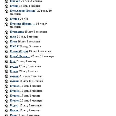
Прохор
26 лет, 2 месяца
Птица
37 лет, 4 месяца
Пульхерия(Плюша)
22 года, 10
месяцев
Пумба
20 лет
Пусечка (Нюша, ...
16 лет, 9
месяцев
Пусюасюа
15 лет, 5 месяцев
пуся
21 год, 2 месяца
Пуся
16 лет, 9 месяцев
ПУСЯ
21 год, 3 месяца
Путин (Путя)
19 лет, 6 месяцев
Путя( Путин ...
27 лет, 11 месяцев
Пух
20 лет, 1 месяц
пухик
17 лет, 5 месяцев
Пуша
29 лет, 1 месяц
пушок
23 года, 3 месяца
пушок
18 лет, 11 месяцев
Пушок
17 лет, 4 месяца
Пушок
19 лет, 5 месяцев
Пушок
17 лет, 1 месяц
Пушок
20 лет, 8 месяцев
Раджа
17 лет, 5 месяцев
Рижик
17 лет, 2 месяца
Рики
17 лет, 5 месяцев