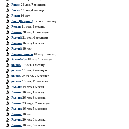
Рикки
26 лет, 7 месяцев
Рокки
16 лет, 4 месяца
Рокси
16 лет
Рокс (Ксерокс)
17 лет, 1 месяц
Роман
21 год, 3 месяца
Рыжая
20 лет, 11 месяцев
Рыжий
21 год, 6 месяцев
Рыжий
16 лет, 1 месяц
Рыжий
18 лет
Рыжий Барсик
18 лет, 1 месяц
РыжийРус
18 лет, 5 месяцев
рыжик
19 лет, 4 месяца
рыжик
15 лет, 5 месяцев
рыжик
23 года, 7 месяцев
рыжик
18 лет, 11 месяцев
Рыжик
14 лет, 1 месяц
Рыжик
16 лет, 1 месяц
Рыжик
26 лет, 3 месяца
Рыжик
23 года, 7 месяцев
Рыжик
16 лет, 5 месяцев
Рыжик
18 лет
Рыжик
20 лет, 3 месяца
Рыжик
18 лет, 3 месяца