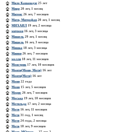
Мило Кашанадзе
25 лет
Мирр
20 лет, 1 месяц
Митенс
26 лет, 7 месяцев
Митя, Митрофан
20 лет, 1 месяц
МИХАИЛ
19 лет, 2 месяца
мичмон
16 лет, 3 месяца
Мишель
29 лет, 1 месяц
Мишель
16 лет, 3 месяца
Мишка
18 лет, 3 месяца
Мияви
26 лет, 7 месяцев
молли
18 лет, 11 месяцев
Монстрик
17 лет, 10 месяцев
Монти(Моня, Мотя)
16 лет
Монти(Мотя)
16 лет
Моня
22 года
Моня
15 лет, 5 месяцев
Морис
26 лет, 7 месяцев
Моська
19 лет, 10 месяцев
Мотильда
17 лет, 2 месяца
Мотя
16 лет, 11 месяцев
Мотя
31 год, 1 месяц
Мотя
24 года, 2 месяца
Мотя
18 лет, 9 месяцев
Мотя, МОтрен. ...
27 лет, 2