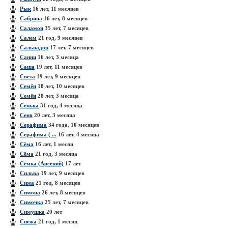
Рык
16 лет, 11 месяцев
Сабрина
16 лет, 8 месяцев
Саламон
35 лет, 7 месяцев
Салем
21 год, 9 месяцев
Сальвадор
17 лет, 7 месяцев
Санни
16 лет, 3 месяца
Саша
19 лет, 11 месяцев
Света
19 лет, 9 месяцев
Семён
18 лет, 10 месяцев
Семён
28 лет, 3 месяца
Сенька
31 год, 4 месяца
Сеня
20 лет, 3 месяца
Серафима
34 года, 10 месяцев
Серафима ( ...
16 лет, 4 месяца
Сёма
16 лет, 1 месяц
Сёма
21 год, 3 месяца
Сёмка (Арсений)
17 лет
Сильва
19 лет, 9 месяцев
Сима
21 год, 8 месяцев
Симона
26 лет, 8 месяцев
Симочка
25 лет, 7 месяцев
Симушка
20 лет
Снежа
21 год, 1 месяц