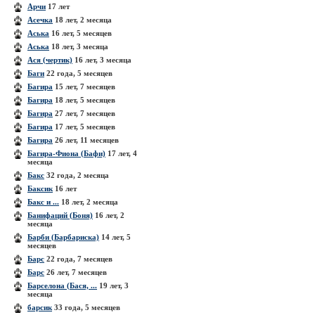
Арчи
17 лет
Асечка
18 лет, 2 месяца
Аська
16 лет, 5 месяцев
Аська
18 лет, 3 месяца
Ася (чертик)
16 лет, 3 месяца
Баги
22 года, 5 месяцев
Багира
15 лет, 7 месяцев
Багира
18 лет, 5 месяцев
Багира
27 лет, 7 месяцев
Багира
17 лет, 5 месяцев
Багира
26 лет, 11 месяцев
Багира-Фиона (Бафи)
17 лет, 4
месяца
Бакс
32 года, 2 месяца
Баксик
16 лет
Бакс и ...
18 лет, 2 месяца
Банифаций (Боня)
16 лет, 2
месяца
Барби (Барбариска)
14 лет, 5
месяцев
Барс
22 года, 7 месяцев
Барс
26 лет, 7 месяцев
Барселона (Бася, ...
19 лет, 3
месяца
барсик
33 года, 5 месяцев