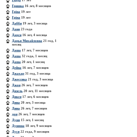
Герда
17 лет
Гришка
16 лет, 8 месяцев
Гріна
19 лет
Гріна
19 лет
Дабби
19 лет, 3 месяца
Даня
23 года
Дарси
16 лет, 4 месяца
Дарья Михайловна
21 год, 1
месяц
Даша
17 лет, 7 месяцев
Даша
32 года, 1 месяц
Даша
20 лет, 1 месяц
Дейна
16 лет, 7 месяцев
Джахар
31 год, 3 месяца
Джессика
21 год, 3 месяца
Джон
26 лет, 7 месяцев
Дизель
20 лет, 11 месяцев
Дикси
17 лет, 6 месяцев
Дина
20 лет, 3 месяца
Дина
26 лет, 7 месяцев
дон
26 лет, 7 месяцев
Дуня
15 лет, 1 месяц
Дуняша
18 лет, 9 месяцев
Дуся
22 года, 9 месяцев