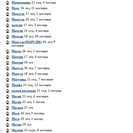
Марковкина
21 год, 4 месяца
Марс
16 лет, 11 месяцев
Марсель
17 лет, 5 месяцев
Марсель
26 лет, 7 месяцев
марсик
17 лет, 3 месяца
Марсик
21 год, 4 месяца
Марсик
18 лет, 10 месяцев
Марсэль(МАРСИК)
16 лет, 9
месяцев
Марта
26 лет, 7 месяцев
Мартик
17 лет, 4 месяца
Мартин
18 лет
Маруся
26 лет, 7 месяцев
Маруся
18 лет, 3 месяца
Марушка
21 год, 7 месяцев
Марфа
21 год, 12 месяцев
марья васильна
21 год, 2 месяца
Масик
21 год, 6 месяцев
Масик
25 лет, 1 месяц
Маська
25 лет
Мася
16 лет, 2 месяца
Мася
19 лет, 1 месяц
Масян
19 лет
Масяня
22 года, 8 месяцев