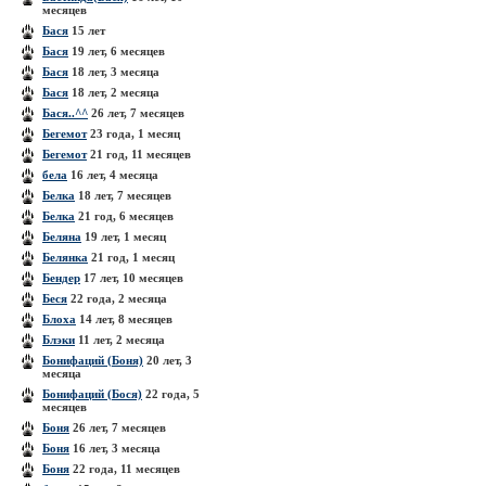
месяцев
Бася
15 лет
Бася
19 лет, 6 месяцев
Бася
18 лет, 3 месяца
Бася
18 лет, 2 месяца
Бася..^^
26 лет, 7 месяцев
Бегемот
23 года, 1 месяц
Бегемот
21 год, 11 месяцев
бела
16 лет, 4 месяца
Белка
18 лет, 7 месяцев
Белка
21 год, 6 месяцев
Беляна
19 лет, 1 месяц
Белянка
21 год, 1 месяц
Бендер
17 лет, 10 месяцев
Беся
22 года, 2 месяца
Блоха
14 лет, 8 месяцев
Блэки
11 лет, 2 месяца
Бонифаций (Боня)
20 лет, 3
месяца
Бонифаций (Бося)
22 года, 5
месяцев
Боня
26 лет, 7 месяцев
Боня
16 лет, 3 месяца
Боня
22 года, 11 месяцев