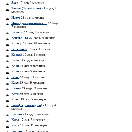
Зося
17 лет, 9 месяцев
Зюлик (Зюлиштеин)
22 года, 7
месяцев
Изюм
21 год, 1 месяц
Инна (декоративный ...
22 года,
7 месяцев
Камыш
19 лет, 6 месяцев
КАРЛУША
22 года, 4 месяца
Каспер
17 лет, 10 месяцев
Кассиопея
18 лет, 1 месяц
Катася
19 лет, 1 месяц
Катя
31 год, 4 месяца
Катя
26 лет, 6 месяцев
Катя
26 лет, 7 месяцев
Кекс
22 года, 1 месяц
Кекс
15 лет, 8 месяцев
Кенни
23 года, 3 месяца
Кетя
20 лет, 3 месяца
Кеша
19 лет, 5 месяцев
Кика(черномырдин)
21 год, 3
месяца
Кипиш
21 год, 6 месяцев
Кира
17 лет, 5 месяцев
Кира
17 лет, 11 месяцев
Кис-кис
19 лет, 3 месяца