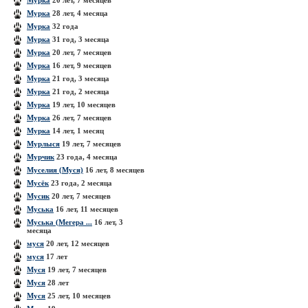
Мурка
20 лет, 7 месяцев
Мурка
28 лет, 4 месяца
Мурка
32 года
Мурка
31 год, 3 месяца
Мурка
20 лет, 7 месяцев
Мурка
16 лет, 9 месяцев
Мурка
21 год, 3 месяца
Мурка
21 год, 2 месяца
Мурка
19 лет, 10 месяцев
Мурка
26 лет, 7 месяцев
Мурка
14 лет, 1 месяц
Мурлыся
19 лет, 7 месяцев
Мурчик
23 года, 4 месяца
Муселия (Муся)
16 лет, 8 месяцев
Мусёк
23 года, 2 месяца
Мусик
20 лет, 7 месяцев
Муська
16 лет, 11 месяцев
Муська (Мегера ...
16 лет, 3
месяца
муся
20 лет, 12 месяцев
муся
17 лет
Муся
19 лет, 7 месяцев
Муся
28 лет
Муся
25 лет, 10 месяцев