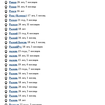
Рикки
26 лет, 7 месяцев
Рокки
16 лет, 4 месяца
Рокси
16 лет
Рокс (Ксерокс)
17 лет, 1 месяц
Роман
21 год, 3 месяца
Рыжая
20 лет, 11 месяцев
Рыжий
18 лет
Рыжий
21 год, 6 месяцев
Рыжий
16 лет, 1 месяц
Рыжий Барсик
18 лет, 1 месяц
РыжийРус
18 лет, 5 месяцев
рыжик
23 года, 7 месяцев
рыжик
18 лет, 11 месяцев
рыжик
15 лет, 5 месяцев
рыжик
19 лет, 4 месяца
Рыжик
23 года, 7 месяцев
Рыжик
16 лет, 5 месяцев
Рыжик
16 лет, 1 месяц
Рыжик
18 лет, 3 месяца
Рыжик
20 лет, 3 месяца
Рыжик
26 лет, 3 месяца
Рыжик
14 лет, 1 месяц
Рыжик
18 лет
Рыжуля
22 года, 5 месяцев