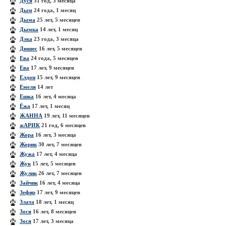
Дуся
31 год, 3 месяца
Дым
24 года, 1 месяц
Дыма
25 лет, 5 месяцев
Дымка
14 лет, 1 месяц
Дэка
23 года, 3 месяца
Дюшес
16 лет, 5 месяцев
Ева
24 года, 5 месяцев
Ева
17 лет, 9 месяцев
Елдон
15 лет, 9 месяцев
Емеля
14 лет
Ешка
16 лет, 4 месяца
Ёжа
17 лет, 1 месяц
ЖАННА
19 лет, 11 месяцев
жАРИК
21 год, 6 месяцев
Жора
16 лет, 3 месяца
Жорик
30 лет, 7 месяцев
Жужа
17 лет, 4 месяца
Жук
15 лет, 5 месяцев
Жулик
26 лет, 7 месяцев
Зайчик
16 лет, 4 месяца
Зефир
17 лет, 9 месяцев
Злата
18 лет, 1 месяц
Зося
16 лет, 8 месяцев
Зося
17 лет, 3 месяца