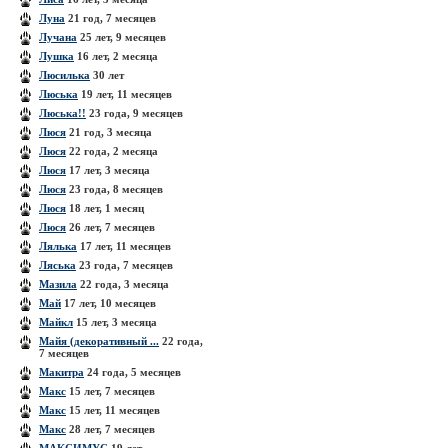
Луна
21 год, 7 месяцев
Лучана
25 лет, 9 месяцев
Лушка
16 лет, 2 месяца
Люсилька
30 лет
Люська
19 лет, 11 месяцев
Люська!!
23 года, 9 месяцев
Люся
21 год, 3 месяца
Люся
22 года, 2 месяца
Люся
17 лет, 3 месяца
Люся
23 года, 8 месяцев
Люся
18 лет, 1 месяц
Люся
26 лет, 7 месяцев
Лялька
17 лет, 11 месяцев
Ляська
23 года, 7 месяцев
Мазила
22 года, 3 месяца
Май
17 лет, 10 месяцев
Майкл
15 лет, 3 месяца
Майя (декоративный ...
22 года,
7 месяцев
Макитра
24 года, 5 месяцев
Макс
15 лет, 7 месяцев
Макс
15 лет, 11 месяцев
Макс
28 лет, 7 месяцев