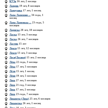
КУЗя
16 лет, 2 месяца
Лаврик
19 лет, 8 месяцев
Лаврушка
17 лет, 1 месяц
Лапа Лапензия ...
34 года, 1
месяц
Лапа Лапонька ...
23 года, 5
месяцев
Лариска
28 лет, 10 месяцев
Ласка
13 лет, 3 месяца
Ласка
26 лет, 7 месяцев
Ластик
15 лет
Лекси
15 лет, 12 месяцев
Лекси
13 лет, 3 месяца
Леся(Лесион)
15 лет, 2 месяца
Лёва
22 года, 3 месяца
Лёка
17 лет, 5 месяцев
Лёля
15 лет, 1 месяц
Лёня
19 лет, 5 месяцев
Лиза
27 лет, 5 месяцев
Лиза
21 год, 3 месяца
Лиза
17 лет, 2 месяца
Лиза
23 года, 7 месяцев
Лизавета (Лиза)
25 лет, 6 месяцев
Лизаветка
26 лет, 1 месяц
Лиса
16 лет, 3 месяца