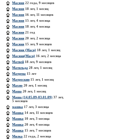
Масяня
22 года, 9 месяцев
Масяня
18 лет, 1 месяц
Масяня
16 лет, 11 месяцев
Масяня
15 лет, 4 месяца
Масяня
18 лет, 4 месяца
Масяня
21 год
Масяня
20 лет, 2 месяца
Масяня
15 лет, 9 месяцев
Масяня (Мася)
18 лет, 1 месяц
Масяня(Мася)
16 лет, 2 месяца
Матвей
18 лет, 9 месяцев
Матильда
28 лет, 1 месяц
Матрена
15 лет
Матроскин
15 лет, 1 месяц
Махно
20 лет, 1 месяц
Маша
20 лет, 1 месяц
Маша (14.05.89-03.01.09)
37 лет,
5 месяцев
машка
17 лет, 3 месяца
Машка
14 лет, 11 месяцев
Машка
10 лет, 3 месяца
Машка
20 лет, 4 месяца
Машка
15 лет, 7 месяцев
Милка
22 года, 2 месяца