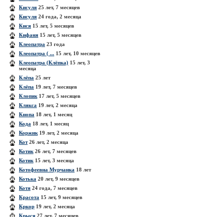
Кисуля
25 лет, 7 месяцев
Кисуля
24 года, 2 месяца
Кися
15 лет, 5 месяцев
Кифаня
15 лет, 5 месяцев
Клеопатра
23 года
Клеопатра ( ...
15 лет, 10 месяцев
Клеопатра (Клёпка)
15 лет, 3
месяца
Клёпа
25 лет
Клёпа
19 лет, 7 месяцев
Клопик
17 лет, 5 месяцев
Клякса
19 лет, 2 месяца
Кнопа
18 лет, 1 месяц
Кода
18 лет, 1 месяц
Коржик
19 лет, 2 месяца
Кот
26 лет, 2 месяца
Котик
26 лет, 7 месяцев
Котик
15 лет, 3 месяца
Котофеевна Мурчанка
18 лет
Котька
20 лет, 9 месяцев
Котя
24 года, 7 месяцев
Красота
15 лет, 9 месяцев
Кркор
19 лет, 2 месяца
Крыся
27 лет, 7 месяцев