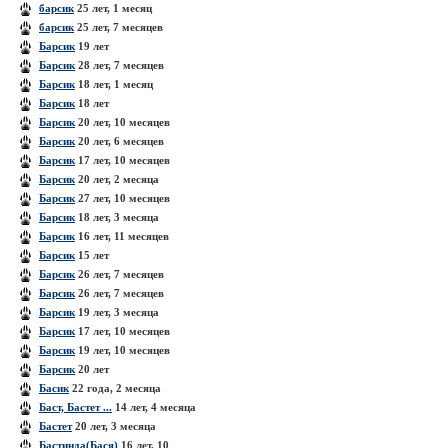
барсик
25 лет, 1 месяц
барсик
25 лет, 7 месяцев
Барсик
19 лет
Барсик
28 лет, 7 месяцев
Барсик
18 лет, 1 месяц
Барсик
18 лет
Барсик
20 лет, 10 месяцев
Барсик
20 лет, 6 месяцев
Барсик
17 лет, 10 месяцев
Барсик
20 лет, 2 месяца
Барсик
27 лет, 10 месяцев
Барсик
18 лет, 3 месяца
Барсик
16 лет, 11 месяцев
Барсик
15 лет
Барсик
26 лет, 7 месяцев
Барсик
26 лет, 7 месяцев
Барсик
19 лет, 3 месяца
Барсик
17 лет, 10 месяцев
Барсик
19 лет, 10 месяцев
Барсик
20 лет
Басик
22 года, 2 месяца
Баст, Бастет ...
14 лет, 4 месяца
Бастет
20 лет, 3 месяца
Бастинда(Бася)
16 лет, 10