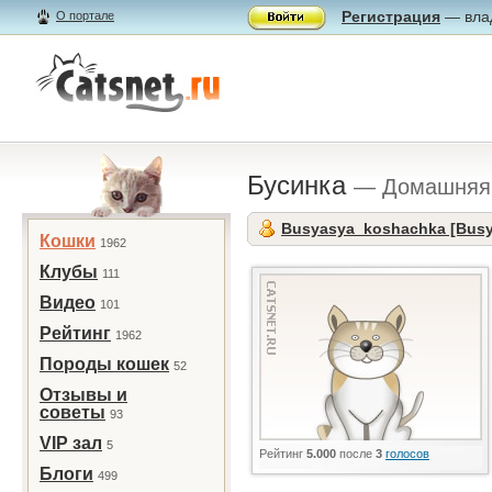
Регистрация
— влад
О портале
Бусинка
— Домашняя
Busyasya_koshachka [Bus
Кошки
1962
Клубы
111
Видео
101
Рейтинг
1962
Породы кошек
52
Отзывы и
советы
93
VIP зал
5
Рейтинг
5.000
после
3
голосов
Блоги
499