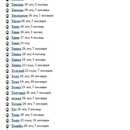
Тимоша
19 лет, 3 месяца
Тимоша
18 лет, 7 месяцев
Тихмондер
16 лет, 7 месяцев
Тихон
20 лет, 7 месяцев
Тиша
16 лет, 3 месяца
Тиша
26 лет, 1 месяц
Тиша
17 лет, 4 месяца
Тиша
21 год
Тишка
26 лет, 7 месяцев
Тишка
20 лет, 4 месяца
Тишка
19 лет, 3 месяца
Тишка
22 года, 5 месяцев
Толстый
22 года, 7 месяцев
Тома
16 лет, 10 месяцев
Тома
14 лет, 10 месяцев
Томка
25 лет, 7 месяцев
Томушка
26 лет, 7 месяцев
тоська
26 лет, 7 месяцев
Тоська
26 лет, 7 месяцев
Тот
16 лет, 3 месяца
Тоша
18 лет, 3 месяца
Тоша
22 года, 11 месяцев
Тошиба
20 лет, 7 месяцев