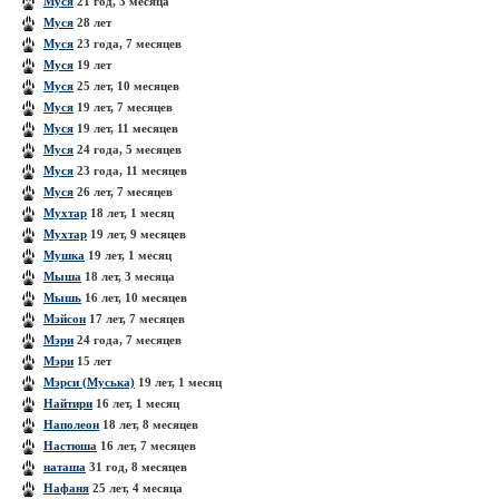
Муся
21 год, 3 месяца
Муся
28 лет
Муся
23 года, 7 месяцев
Муся
19 лет
Муся
25 лет, 10 месяцев
Муся
19 лет, 7 месяцев
Муся
19 лет, 11 месяцев
Муся
24 года, 5 месяцев
Муся
23 года, 11 месяцев
Муся
26 лет, 7 месяцев
Мухтар
18 лет, 1 месяц
Мухтар
19 лет, 9 месяцев
Мушка
19 лет, 1 месяц
Мыша
18 лет, 3 месяца
Мышь
16 лет, 10 месяцев
Мэйсон
17 лет, 7 месяцев
Мэри
24 года, 7 месяцев
Мэри
15 лет
Мэрси (Муська)
19 лет, 1 месяц
Найтири
16 лет, 1 месяц
Наполеон
18 лет, 8 месяцев
Настюша
16 лет, 7 месяцев
наташа
31 год, 8 месяцев
Нафаня
25 лет, 4 месяца