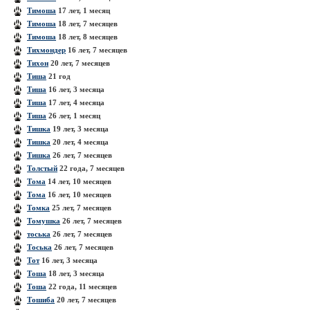
Тимоша
17 лет, 1 месяц
Тимоша
18 лет, 7 месяцев
Тимоша
18 лет, 8 месяцев
Тихмондер
16 лет, 7 месяцев
Тихон
20 лет, 7 месяцев
Тиша
21 год
Тиша
16 лет, 3 месяца
Тиша
17 лет, 4 месяца
Тиша
26 лет, 1 месяц
Тишка
19 лет, 3 месяца
Тишка
20 лет, 4 месяца
Тишка
26 лет, 7 месяцев
Толстый
22 года, 7 месяцев
Тома
14 лет, 10 месяцев
Тома
16 лет, 10 месяцев
Томка
25 лет, 7 месяцев
Томушка
26 лет, 7 месяцев
тоська
26 лет, 7 месяцев
Тоська
26 лет, 7 месяцев
Тот
16 лет, 3 месяца
Тоша
18 лет, 3 месяца
Тоша
22 года, 11 месяцев
Тошиба
20 лет, 7 месяцев