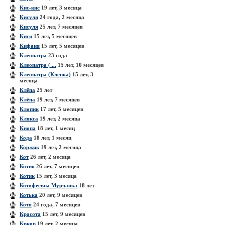
Кис-кис
19 лет, 3 месяца
Кисуля
24 года, 2 месяца
Кисуля
25 лет, 7 месяцев
Кися
15 лет, 5 месяцев
Кифаня
15 лет, 5 месяцев
Клеопатра
23 года
Клеопатра ( ...
15 лет, 10 месяцев
Клеопатра (Клёпка)
15 лет, 3
месяца
Клёпа
25 лет
Клёпа
19 лет, 7 месяцев
Клопик
17 лет, 5 месяцев
Клякса
19 лет, 2 месяца
Кнопа
18 лет, 1 месяц
Кода
18 лет, 1 месяц
Коржик
19 лет, 2 месяца
Кот
26 лет, 2 месяца
Котик
26 лет, 7 месяцев
Котик
15 лет, 3 месяца
Котофеевна Мурчанка
18 лет
Котька
20 лет, 9 месяцев
Котя
24 года, 7 месяцев
Красота
15 лет, 9 месяцев
Кркор
19 лет, 2 месяца