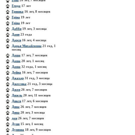
Гена
26 лет, 7 месяцев
Герда
17 лет
Гришка
16 лет, 8 месяцев
Гріна
19 лет
Гріна
19 лет
Дабби
19 лет, 3 месяца
Даня
23 года
Дарси
16 лет, 4 месяца
Дарья Михайловна
21 год, 1
месяц
Даша
17 лет, 7 месяцев
Даша
20 лет, 1 месяц
Даша
32 года, 1 месяц
Дейна
16 лет, 7 месяцев
Джахар
31 год, 3 месяца
Джессика
21 год, 3 месяца
Джон
26 лет, 7 месяцев
Дизель
20 лет, 11 месяцев
Дикси
17 лет, 6 месяцев
Дина
26 лет, 7 месяцев
Дина
20 лет, 3 месяца
дон
26 лет, 7 месяцев
Дуня
15 лет, 1 месяц
Дуняша
18 лет, 9 месяцев