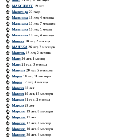
Макс
15 лет, 11 месяцев
МАКСИМУС
19 лет
Малильда
22 года
Малышка
16 лет, 4 месяца
Малышка
15 лет, 7 месяцев
Малышка
16 лет, 1 месяц
Мальвина
19 лет, 4 месяца
Манька
18 лет, 2 месяца
МАНЬКА
26 лет, 7 месяцев
Манюнь
18 лет, 2 месяца
Маня
26 лет, 1 месяц
Маня
21 год, 3 месяца
Маняша
20 лет, 5 месяцев
Марго
18 лет, 11 месяцев
Марго
17 лет, 3 месяца
Маркиз
25 лет
Маркиз
19 лет, 12 месяцев
Маркиз
31 год, 2 месяца
Маркиз
29 лет
Маркиза
19 лет, 8 месяцев
Маркиза
17 лет
Маркиза
17 лет, 2 месяца
Маркиза
19 лет, 9 месяцев
Маркиза
29 лет, 4 месяца