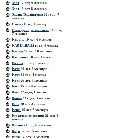
Зося
17 лет, 9 месяцев
Зося
16 лет, 8 месяцев
Зюлик (Зюлиштеин)
22 года, 7
месяцев
Изюм
21 год, 1 месяц
Инна (декоративный ...
22 года,
7 месяцев
Камыш
19 лет, 6 месяцев
КАРЛУША
22 года, 4 месяца
Каспер
17 лет, 10 месяцев
Кассиопея
18 лет, 1 месяц
Катася
19 лет, 1 месяц
Катя
26 лет, 6 месяцев
Катя
31 год, 4 месяца
Катя
26 лет, 7 месяцев
Кекс
15 лет, 8 месяцев
Кекс
22 года, 1 месяц
Кенни
23 года, 3 месяца
Кетя
20 лет, 3 месяца
Кеша
19 лет, 5 месяцев
Кика(черномырдин)
21 год, 3
месяца
Кипиш
21 год, 6 месяцев
Кира
17 лет, 5 месяцев
Кира
17 лет, 11 месяцев