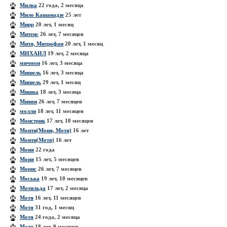
Милка
22 года, 2 месяца
Мило Кашанадзе
25 лет
Мирр
20 лет, 1 месяц
Митенс
26 лет, 7 месяцев
Митя, Митрофан
20 лет, 1 месяц
МИХАИЛ
19 лет, 2 месяца
мичмон
16 лет, 3 месяца
Мишель
16 лет, 3 месяца
Мишель
29 лет, 1 месяц
Мишка
18 лет, 3 месяца
Мияви
26 лет, 7 месяцев
молли
18 лет, 11 месяцев
Монстрик
17 лет, 10 месяцев
Монти(Моня, Мотя)
16 лет
Монти(Мотя)
16 лет
Моня
22 года
Моня
15 лет, 5 месяцев
Морис
26 лет, 7 месяцев
Моська
19 лет, 10 месяцев
Мотильда
17 лет, 2 месяца
Мотя
16 лет, 11 месяцев
Мотя
31 год, 1 месяц
Мотя
24 года, 2 месяца
Мотя
18 лет, 9 месяцев