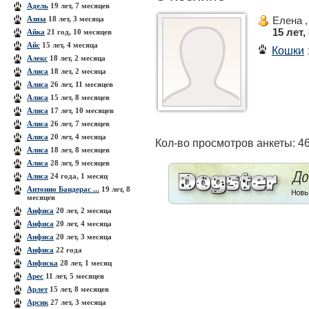
Адель
19 лет, 7 месяцев
Азиза
18 лет, 3 месяца
Елена 
15 лет,
Айка
21 год, 10 месяцев
Айс
15 лет, 4 месяца
Кошки
Алекс
18 лет, 2 месяца
Алиса
18 лет, 2 месяца
Алиса
26 лет, 11 месяцев
Алиса
15 лет, 8 месяцев
Алиса
17 лет, 10 месяцев
Алиса
26 лет, 7 месяцев
Алиса
20 лет, 4 месяца
Кол-во просмотров анкеты: 4
Алиса
18 лет, 8 месяцев
Алиса
28 лет, 9 месяцев
Алиса
24 года, 1 месяц
Антонио Бандерас ...
19 лет, 8
месяцев
Анфиса
20 лет, 2 месяца
Анфиса
20 лет, 4 месяца
Анфиса
20 лет, 3 месяца
Анфиса
22 года
Анфиска
28 лет, 1 месяц
Арес
11 лет, 5 месяцев
Арлет
15 лет, 8 месяцев
Арсик
27 лет, 3 месяца