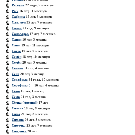
Рыжуля
22 года, 5 месяцев
Рык
16 лет, 11 месяцев
Сабрина
16 лет, 8 месяцев
Саламон
35 лет, 7 месяцев
Салем
21 год, 9 месяцев
Сальвадор
17 лет, 7 месяцев
Санни
16 лет, 3 месяца
Саша
19 лет, 11 месяцев
Света
19 лет, 9 месяцев
Семён
18 лет, 10 месяцев
Семён
28 лет, 3 месяца
Сенька
31 год, 4 месяца
Сеня
20 лет, 3 месяца
Серафима
34 года, 10 месяцев
Серафима ( ...
16 лет, 4 месяца
Сёма
16 лет, 1 месяц
Сёма
21 год, 3 месяца
Сёмка (Арсений)
17 лет
Сильва
19 лет, 9 месяцев
Сима
21 год, 8 месяцев
Симона
26 лет, 8 месяцев
Симочка
25 лет, 7 месяцев
Симушка
20 лет