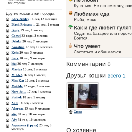
Не любит
тех странах, ...
Купаться. Не ест сметану, оч
Любимая еда
Другие кошки этой породы:
Alice-Ashley
14 лет, 12 месяцев
Рыба, мясо.
Black Princess ...
21 год, 1 месяц
Как и где любит гулят
Busja
19 лет, 1 месяц
Сидит на батарее или подокон
Camel
22 года, 3 месяца
Боится.
Dzinka
26 лет, 7 месяцев
Что умеет
Karolina
17 лет, 10 месяцев
Ластиться и обниматься.
Keks
20 лет, 3 месяца
Lexx
18 лет, 9 месяцев
Комментарии
0
liizi
26 лет, 7 месяцев
Mariya
16 лет, 3 месяца
Друзья кошки
всего 1
MILKA
16 лет, 1 месяц
Miss Kat
16 лет, 2 месяца
Motilda
22 года, 2 месяца
Nero de ...
17 лет, 4 месяца
Pushok
18 лет, 1 месяц
Xanі
18 лет, 2 месяца
Абигель
15 лет, 9 месяцев
Сеня
абу
30 лет, 10 месяцев
Абу
31 год, 10 месяцев
Аграфена (Груня)
25 лет, 8
О хозяине
месяцев