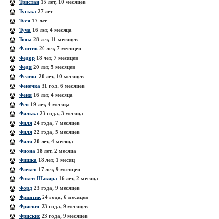
Тристан
15 лет, 10 месяцев
Туська
27 лет
Туся
17 лет
Туча
16 лет, 4 месяца
Тюпа
28 лет, 11 месяцев
Фантик
20 лет, 7 месяцев
Федор
18 лет, 7 месяцев
Федя
20 лет, 5 месяцев
Феликс
20 лет, 10 месяцев
Фенечка
31 год, 6 месяцев
Феня
16 лет, 4 месяца
Фея
19 лет, 4 месяца
Филька
23 года, 3 месяца
Филя
24 года, 7 месяцев
Филя
22 года, 5 месяцев
Филя
20 лет, 4 месяца
Фиона
18 лет, 2 месяца
Фишка
18 лет, 1 месяц
Флексо
17 лет, 9 месяцев
Фокси-Шакира
16 лет, 2 месяца
Форд
23 года, 9 месяцев
Франтик
24 года, 6 месяцев
Фрискис
23 года, 9 месяцев
Фрискис
23 года, 9 месяцев