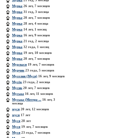
Мурка
21 год, 3 месяца
Мурка
26 лет, 7 месяцев
Мурка
31 год, 3 месяца
Мурка
20 лет, 7 месяцев
Мурка
28 лет, 4 месяца
Мурка
14 лет, 1 месяц
Мурка
16 лет, 9 месяцев
Мурка
21 год, 2 месяца
Мурка
32 года, 1 месяц
Мурка
19 лет, 10 месяцев
Мурка
20 лет, 7 месяцев
Мурлыся
19 лет, 7 месяцев
Мурчик
23 года, 5 месяцев
Муселия (Муся)
16 лет, 9 месяцев
Мусёк
23 года, 2 месяца
Мусик
20 лет, 7 месяцев
Муська
16 лет, 11 месяцев
Муська (Мегера ...
16 лет, 3
месяца
муся
20 лет, 12 месяцев
муся
17 лет
Муся
28 лет
Муся
19 лет, 7 месяцев
Муся
23 года, 7 месяцев