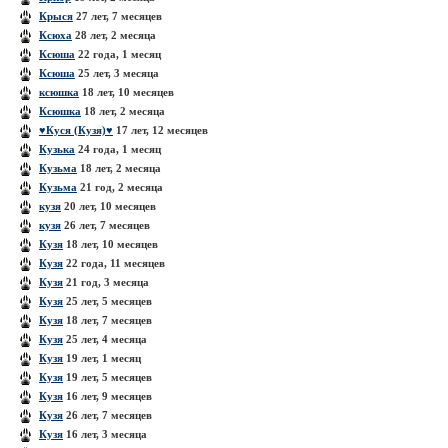
Крыся
27 лет, 7 месяцев
Ксюха
28 лет, 2 месяца
Ксюша
22 года, 1 месяц
Ксюша
25 лет, 3 месяца
ксюшка
18 лет, 10 месяцев
Ксюшка
18 лет, 2 месяца
♥Куcя (Кузя)♥
17 лет, 12 месяцев
Кузька
24 года, 1 месяц
Кузьма
18 лет, 2 месяца
Кузьма
21 год, 2 месяца
кузя
20 лет, 10 месяцев
кузя
26 лет, 7 месяцев
Кузя
18 лет, 10 месяцев
Кузя
22 года, 11 месяцев
Кузя
21 год, 3 месяца
Кузя
25 лет, 5 месяцев
Кузя
18 лет, 7 месяцев
Кузя
25 лет, 4 месяца
Кузя
19 лет, 1 месяц
Кузя
19 лет, 5 месяцев
Кузя
16 лет, 9 месяцев
Кузя
26 лет, 7 месяцев
Кузя
16 лет, 3 месяца