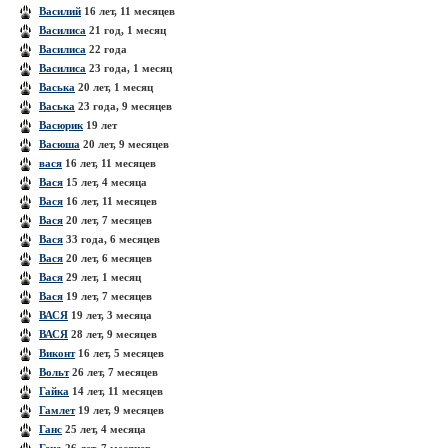
Василий
16 лет, 11 месяцев
Василиса
21 год, 1 месяц
Василиса
22 года
Василиса
23 года, 1 месяц
Васька
20 лет, 1 месяц
Васька
23 года, 9 месяцев
Васюрик
19 лет
Васюша
20 лет, 9 месяцев
вася
16 лет, 11 месяцев
Вася
15 лет, 4 месяца
Вася
16 лет, 11 месяцев
Вася
20 лет, 7 месяцев
Вася
33 года, 6 месяцев
Вася
20 лет, 6 месяцев
Вася
29 лет, 1 месяц
Вася
19 лет, 7 месяцев
ВАСЯ
19 лет, 3 месяца
ВАСЯ
28 лет, 9 месяцев
Виконт
16 лет, 5 месяцев
Вольт
26 лет, 7 месяцев
Гайка
14 лет, 11 месяцев
Гамлет
19 лет, 9 месяцев
Ганс
25 лет, 4 месяца