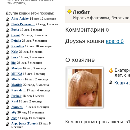
тех странах, ...
Любит
Другие кошки этой породы:
Играть с фантиком, бегать по
Alice-Ashley
14 лет, 12 месяцев
Black Princess ...
21 год, 1 месяц
Комментарии
0
Busja
19 лет, 1 месяц
Camel
22 года, 3 месяца
Друзья кошки
всего 0
Dzinka
26 лет, 7 месяцев
Karolina
17 лет, 10 месяцев
Keks
20 лет, 3 месяца
Lexx
18 лет, 9 месяцев
О хозяине
liizi
26 лет, 7 месяцев
Mariya
16 лет, 3 месяца
Екатер
MILKA
16 лет, 1 месяц
лет
, с
Miss Kat
16 лет, 2 месяца
Кошки
Motilda
22 года, 3 месяца
Nero de ...
17 лет, 4 месяца
Pushok
18 лет, 1 месяц
Xanі
18 лет, 2 месяца
Абигель
15 лет, 9 месяцев
абу
30 лет, 10 месяцев
Абу
31 год, 10 месяцев
Кол-во просмотров анкеты: 5
Аграфена (Груня)
25 лет, 9
месяцев