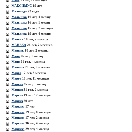
Макс
15 лет, 11 месяцев
МАКСИМУС
19 лет
Малильда
22 года
Малышка
16 лет, 4 месяца
Малышка
16 лет, 1 месяц
Малышка
15 лет, 7 месяцев
Мальвина
19 лет, 4 месяца
Манька
18 лет, 2 месяца
МАНЬКА
26 лет, 7 месяцев
Манюнь
18 лет, 2 месяца
Маня
26 лет, 1 месяц
Маня
21 год, 4 месяца
Маняша
20 лет, 5 месяцев
Марго
17 лет, 3 месяца
Марго
18 лет, 11 месяцев
Маркиз
25 лет, 1 месяц
Маркиз
31 год, 2 месяца
Маркиз
19 лет, 12 месяцев
Маркиз
29 лет
Маркиза
17 лет
Маркиза
19 лет, 8 месяцев
Маркиза
17 лет, 2 месяца
Маркиза
36 лет, 4 месяца
Маркиза
29 лет, 4 месяца