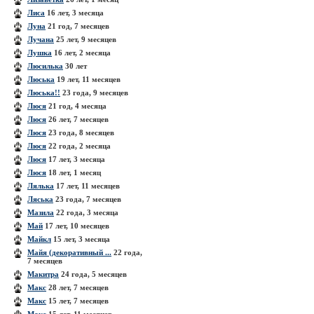
Лиса
16 лет, 3 месяца
Луна
21 год, 7 месяцев
Лучана
25 лет, 9 месяцев
Лушка
16 лет, 2 месяца
Люсилька
30 лет
Люська
19 лет, 11 месяцев
Люська!!
23 года, 9 месяцев
Люся
21 год, 4 месяца
Люся
26 лет, 7 месяцев
Люся
23 года, 8 месяцев
Люся
22 года, 2 месяца
Люся
17 лет, 3 месяца
Люся
18 лет, 1 месяц
Лялька
17 лет, 11 месяцев
Ляська
23 года, 7 месяцев
Мазила
22 года, 3 месяца
Май
17 лет, 10 месяцев
Майкл
15 лет, 3 месяца
Майя (декоративный ...
22 года,
7 месяцев
Макитра
24 года, 5 месяцев
Макс
28 лет, 7 месяцев
Макс
15 лет, 7 месяцев