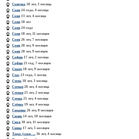
Сонечка
18 лет, 3 месяца
Соня
24 года, 4 месяца
Соня
13 лет, 4 месяца
Соня
18 лет
Соня
24 года
Соня
18 лет, 11 месяцев
Соня
26 лет, 7 месяцев
Соня
28 лет, 9 месяцев
Соня
20 лет, 9 месяцев
София
17 лет, 2 месяца
София
21 год, 7 месяцев
Спанч
18 лет, 9 месяцев
Стас
23 года, 1 месяц
Степа
18 лет, 3 месяца
Степан
20 лет, 4 месяца
Степан
25 лет, 2 месяца
Стеша
25 лет, 4 месяца
Стёпка
19 лет, 4 месяца
Сюзанна
26 лет, 8 месяцев
Сюзик
14 лет, 10 месяцев
Сюся
30 лет, 11 месяцев
Сюша
17 лет, 5 месяцев
Тарас (сокр. ...
36 лет, 4 месяца