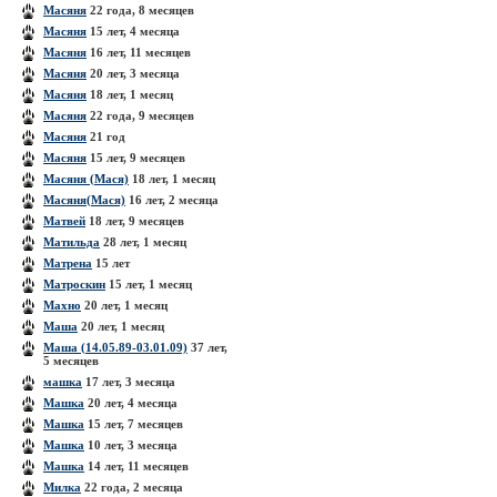
Масяня
22 года, 8 месяцев
Масяня
15 лет, 4 месяца
Масяня
16 лет, 11 месяцев
Масяня
20 лет, 3 месяца
Масяня
18 лет, 1 месяц
Масяня
22 года, 9 месяцев
Масяня
21 год
Масяня
15 лет, 9 месяцев
Масяня (Мася)
18 лет, 1 месяц
Масяня(Мася)
16 лет, 2 месяца
Матвей
18 лет, 9 месяцев
Матильда
28 лет, 1 месяц
Матрена
15 лет
Матроскин
15 лет, 1 месяц
Махно
20 лет, 1 месяц
Маша
20 лет, 1 месяц
Маша (14.05.89-03.01.09)
37 лет,
5 месяцев
машка
17 лет, 3 месяца
Машка
20 лет, 4 месяца
Машка
15 лет, 7 месяцев
Машка
10 лет, 3 месяца
Машка
14 лет, 11 месяцев
Милка
22 года, 2 месяца