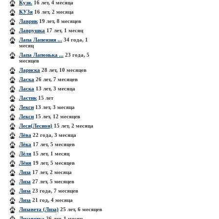
Кузя.
16 лет, 4 месяца
КУЗя
16 лет, 2 месяца
Лаврик
19 лет, 8 месяцев
Лаврушка
17 лет, 1 месяц
Лапа Лапензия ...
34 года, 1
месяц
Лапа Лапонька ...
23 года, 5
месяцев
Лариска
28 лет, 10 месяцев
Ласка
26 лет, 7 месяцев
Ласка
13 лет, 3 месяца
Ластик
15 лет
Лекси
13 лет, 3 месяца
Лекси
15 лет, 12 месяцев
Леся(Лесион)
15 лет, 2 месяца
Лёва
22 года, 3 месяца
Лёка
17 лет, 5 месяцев
Лёля
15 лет, 1 месяц
Лёня
19 лет, 5 месяцев
Лиза
17 лет, 2 месяца
Лиза
27 лет, 5 месяцев
Лиза
23 года, 7 месяцев
Лиза
21 год, 4 месяца
Лизавета (Лиза)
25 лет, 6 месяцев
Лизаветка
26 лет, 1 месяц