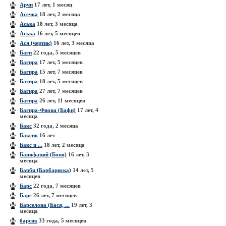
Арчи
17 лет, 1 месяц
Асечка
18 лет, 2 месяца
Аська
18 лет, 3 месяца
Аська
16 лет, 5 месяцев
Ася (чертик)
16 лет, 3 месяца
Баги
22 года, 5 месяцев
Багира
17 лет, 5 месяцев
Багира
15 лет, 7 месяцев
Багира
18 лет, 5 месяцев
Багира
27 лет, 7 месяцев
Багира
26 лет, 11 месяцев
Багира-Фиона (Бафи)
17 лет, 4
месяца
Бакс
32 года, 2 месяца
Баксик
16 лет
Бакс и ...
18 лет, 2 месяца
Банифаций (Боня)
16 лет, 3
месяца
Барби (Барбариска)
14 лет, 5
месяцев
Барс
22 года, 7 месяцев
Барс
26 лет, 7 месяцев
Барселона (Бася, ...
19 лет, 3
месяца
барсик
33 года, 5 месяцев