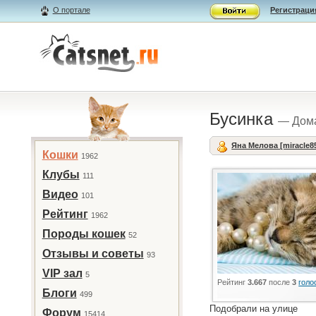
О портале
Регистраци
Бусинка
— Дом
Яна Мелова [miracle8
Кошки
1962
Клубы
111
Видео
101
Рейтинг
1962
Породы кошек
52
Отзывы и советы
93
VIP зал
5
Рейтинг
3.667
после
3
голо
Блоги
499
Подобрали на улице
Форум
15414