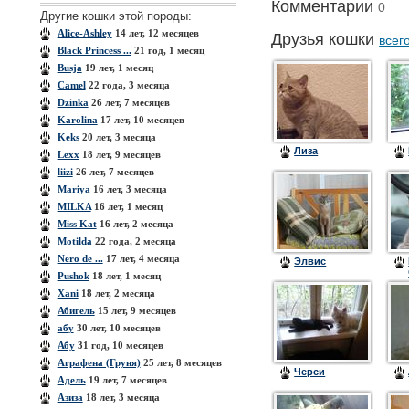
Комментарии
0
Другие кошки этой породы:
Alice-Ashley
14 лет, 12 месяцев
Друзья кошки
всег
Black Princess ...
21 год, 1 месяц
Busja
19 лет, 1 месяц
Camel
22 года, 3 месяца
Dzinka
26 лет, 7 месяцев
Karolina
17 лет, 10 месяцев
Keks
20 лет, 3 месяца
Лиза
Lexx
18 лет, 9 месяцев
liizi
26 лет, 7 месяцев
Mariya
16 лет, 3 месяца
MILKA
16 лет, 1 месяц
Miss Kat
16 лет, 2 месяца
Motilda
22 года, 2 месяца
Nero de ...
17 лет, 4 месяца
Элвис
Pushok
18 лет, 1 месяц
Xanі
18 лет, 2 месяца
Абигель
15 лет, 9 месяцев
абу
30 лет, 10 месяцев
Абу
31 год, 10 месяцев
Аграфена (Груня)
25 лет, 8 месяцев
Черси
Адель
19 лет, 7 месяцев
Азиза
18 лет, 3 месяца