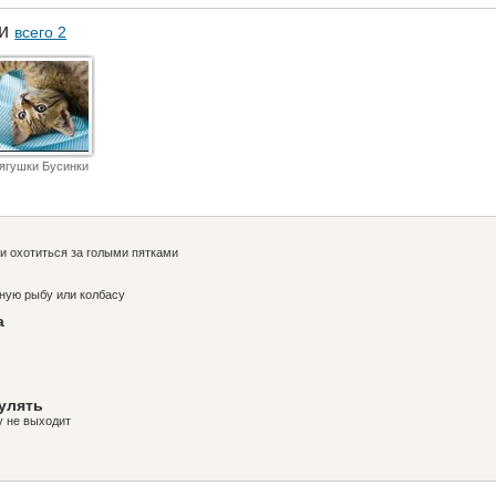
ки
всего 2
ягушки Бусинки
и охотиться за голыми пятками
нную рыбу или колбасу
а
гулять
у не выходит