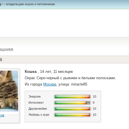
я
— владельцам кошек и питомникам
ашняя
5]
Кошка
, 14 лет, 11 месяцев
Окрас Серо-черный с рыжими и белыми полосками.
Из города
Москва
, улица: miracle85
Энергия
10
Интеллект
9
Дружелюбие
10
Любовь к игре
10
сов