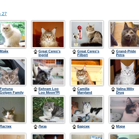
о 27
Мэйк
Great Ceres's
Great Ceres's
Grand-Pride
Ingrid
Filbert
Petra
Fortuna
Ephram Loo
Camilla
Yalina Miliy
Golgen Family
Loo Moon*Pl
Maryland
Drug
Ластик
Лиза
Барсик
Мэри