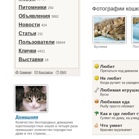
Питомники
Фотографии кош
250
Объявления
3882
Новости
424
Статьи
211
Пользователи
58644
Бусинка
Пот
Клички
4421
Выставки
18
Любит
Прятаться под диваном 
Главная
Контакты
FAQ
Не любит
Когда ругают за украде
Любимая игрушк
Бусы
Любимая еда
Рыбу просто обожает
Как и где любит 
Домашняя
Гуляет по дому, на улиц
Количество беспородных домашних
Что умеет
короткошерстных кошек в четыре раза
превышает количество породистых
Красиво мурлывает
даже в тех странах, ...