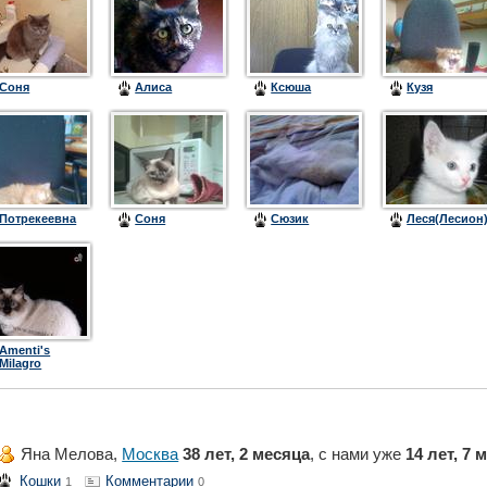
Соня
Алиса
Ксюша
Кузя
Потрекеевна
Соня
Сюзик
Леся(Лесион
Amenti's
Milagro
Яна Мелова,
Москва
38 лет, 2 месяца
, с нами уже
14 лет, 7 
Кошки
Комментарии
1
0