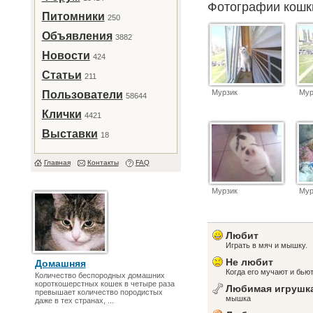
Фотографии кош
Питомники
250
Объявления
3882
Новости
424
Статьи
211
Мурзик
Мур
Пользователи
58644
Клички
4421
Выставки
18
Главная
Контакты
FAQ
Мурзик
Мур
Любит
Играть в мяч и мышку.
Не любит
Домашняя
Когда его мучают и бьют
Количество беспородных домашних
короткошерстных кошек в четыре раза
Любимая игрушк
превышает количество породистых
мышка
даже в тех странах, ...