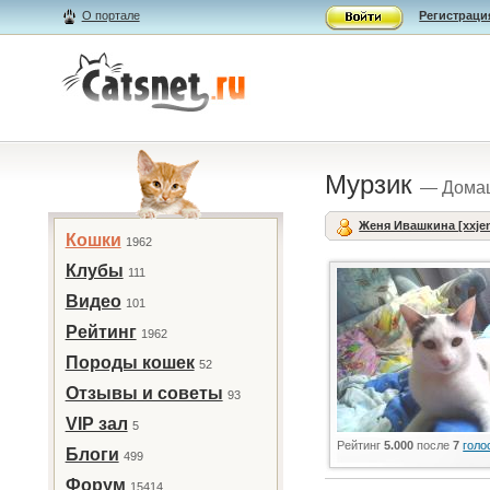
О портале
Регистраци
Мурзик
— Дома
Женя Ивашкина [xxjen
Кошки
1962
Клубы
111
Видео
101
Рейтинг
1962
Породы кошек
52
Отзывы и советы
93
VIP зал
5
Рейтинг
5.000
после
7
голо
Блоги
499
Форум
15414