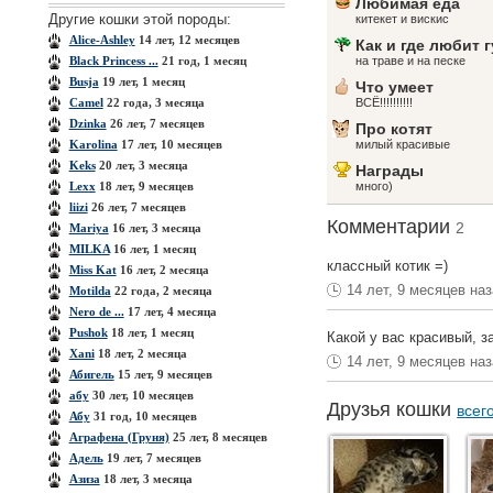
Любимая еда
Другие кошки этой породы:
китекет и вискис
Alice-Ashley
14 лет, 12 месяцев
Как и где любит 
Black Princess ...
21 год, 1 месяц
на траве и на песке
Busja
19 лет, 1 месяц
Что умеет
Camel
22 года, 3 месяца
ВСЁ!!!!!!!!!!
Dzinka
26 лет, 7 месяцев
Про котят
Karolina
17 лет, 10 месяцев
милый красивые
Keks
20 лет, 3 месяца
Награды
Lexx
18 лет, 9 месяцев
много)
liizi
26 лет, 7 месяцев
Комментарии
2
Mariya
16 лет, 3 месяца
MILKA
16 лет, 1 месяц
классный котик =)
Miss Kat
16 лет, 2 месяца
14 лет, 9 месяцев на
Motilda
22 года, 2 месяца
Nero de ...
17 лет, 4 месяца
Pushok
18 лет, 1 месяц
Какой у вас красивый, з
Xanі
18 лет, 2 месяца
14 лет, 9 месяцев на
Абигель
15 лет, 9 месяцев
абу
30 лет, 10 месяцев
Друзья кошки
всег
Абу
31 год, 10 месяцев
Аграфена (Груня)
25 лет, 8 месяцев
Адель
19 лет, 7 месяцев
Азиза
18 лет, 3 месяца