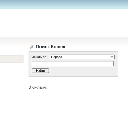
Поиск Кошек
Искать по
В он-лайн: