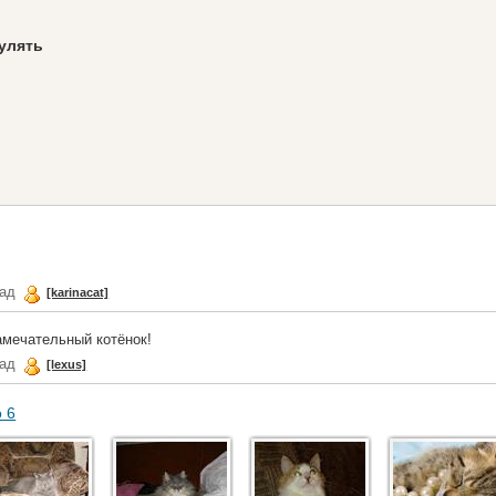
гулять
зад
[karinacat]
амечательный котёнок!
зад
[lexus]
о 6