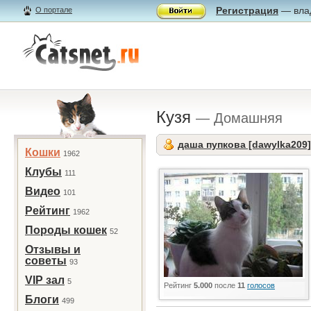
Регистрация
— влад
О портале
Кузя
— Домашняя
даша пупкова [dawylka209]
Кошки
1962
Клубы
111
Видео
101
Рейтинг
1962
Породы кошек
52
Отзывы и
советы
93
VIP зал
5
Рейтинг
5.000
после
11
голосов
Блоги
499