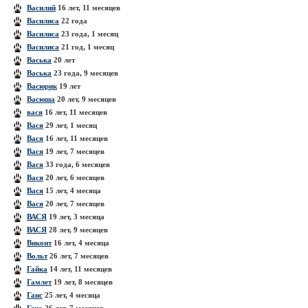
Василий
16 лет, 11 месяцев
Василиса
22 года
Василиса
23 года, 1 месяц
Василиса
21 год, 1 месяц
Васька
20 лет
Васька
23 года, 9 месяцев
Васюрик
19 лет
Васюша
20 лет, 9 месяцев
вася
16 лет, 11 месяцев
Вася
29 лет, 1 месяц
Вася
16 лет, 11 месяцев
Вася
19 лет, 7 месяцев
Вася
33 года, 6 месяцев
Вася
20 лет, 6 месяцев
Вася
15 лет, 4 месяца
Вася
20 лет, 7 месяцев
ВАСЯ
19 лет, 3 месяца
ВАСЯ
28 лет, 9 месяцев
Виконт
16 лет, 4 месяца
Вольт
26 лет, 7 месяцев
Гайка
14 лет, 11 месяцев
Гамлет
19 лет, 8 месяцев
Ганс
25 лет, 4 месяца