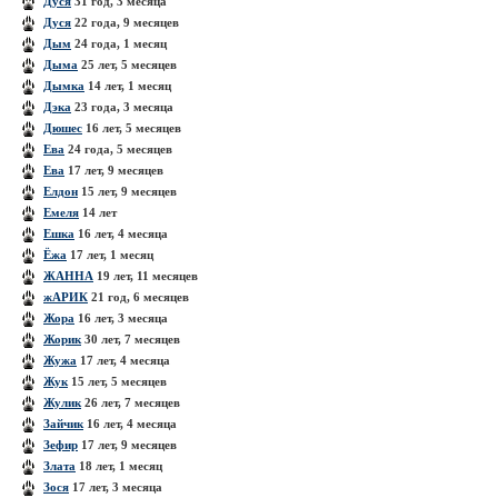
Дуся
31 год, 3 месяца
Дуся
22 года, 9 месяцев
Дым
24 года, 1 месяц
Дыма
25 лет, 5 месяцев
Дымка
14 лет, 1 месяц
Дэка
23 года, 3 месяца
Дюшес
16 лет, 5 месяцев
Ева
24 года, 5 месяцев
Ева
17 лет, 9 месяцев
Елдон
15 лет, 9 месяцев
Емеля
14 лет
Ешка
16 лет, 4 месяца
Ёжа
17 лет, 1 месяц
ЖАННА
19 лет, 11 месяцев
жАРИК
21 год, 6 месяцев
Жора
16 лет, 3 месяца
Жорик
30 лет, 7 месяцев
Жужа
17 лет, 4 месяца
Жук
15 лет, 5 месяцев
Жулик
26 лет, 7 месяцев
Зайчик
16 лет, 4 месяца
Зефир
17 лет, 9 месяцев
Злата
18 лет, 1 месяц
Зося
17 лет, 3 месяца