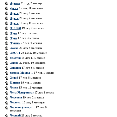
Фритта
21 год, 2 месяца
фрося
16 лет, 11 месяцев
Фрося
20 лет, 3 месяца
Фрося
26 лет, 7 месяцев
Фрося
16 лет, 11 месяцев
ФРОСЯ
19 лет, 7 месяцев
Фунт
17 лет, 1 месяц
Фунт
17 лет, 3 месяца
Фунтик
27 лет, 4 месяца
Хайко
20 лет, 8 месяцев
ХВОСТ
23 года, 10 месяцев
хвостик
19 лет, 11 месяцев
Хиппа
22 года, 10 месяцев
Хищник
17 лет, 6 месяцев
хорька Машка ...
17 лет, 1 месяц
Хотэй
17 лет, 8 месяцев
Цапена
19 лет, 1 месяц
Челси
15 лет, 11 месяцев
Чепа(Чеперашка)
17 лет, 1 месяц
Черешня
19 лет, 2 месяца
Черника
16 лет, 9 месяцев
Черныш (теперь ...
17 лет, 9
месяцев
Чёрный
20 лет, 2 месяца