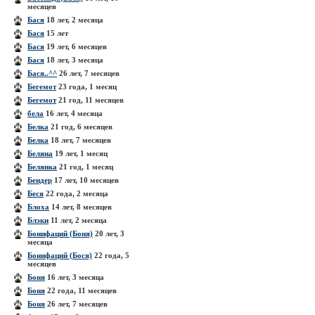
месяцев
Бася
18 лет, 2 месяца
Бася
15 лет
Бася
19 лет, 6 месяцев
Бася
18 лет, 3 месяца
Бася..^^
26 лет, 7 месяцев
Бегемот
23 года, 1 месяц
Бегемот
21 год, 11 месяцев
бела
16 лет, 4 месяца
Белка
21 год, 6 месяцев
Белка
18 лет, 7 месяцев
Беляна
19 лет, 1 месяц
Белянка
21 год, 1 месяц
Бендер
17 лет, 10 месяцев
Беся
22 года, 2 месяца
Блоха
14 лет, 8 месяцев
Блэки
11 лет, 2 месяца
Бонифаций (Боня)
20 лет, 3
месяца
Бонифаций (Бося)
22 года, 5
месяцев
Боня
16 лет, 3 месяца
Боня
22 года, 11 месяцев
Боня
26 лет, 7 месяцев