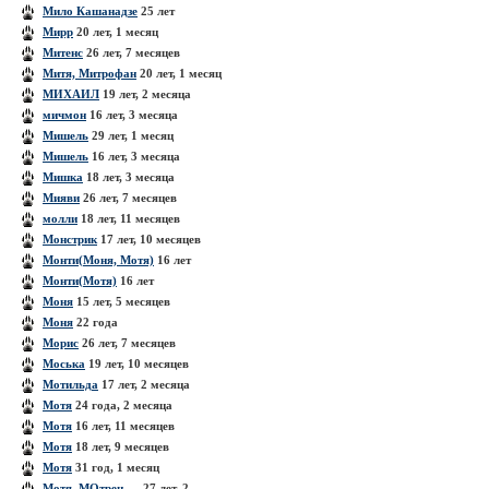
Мило Кашанадзе
25 лет
Мирр
20 лет, 1 месяц
Митенс
26 лет, 7 месяцев
Митя, Митрофан
20 лет, 1 месяц
МИХАИЛ
19 лет, 2 месяца
мичмон
16 лет, 3 месяца
Мишель
29 лет, 1 месяц
Мишель
16 лет, 3 месяца
Мишка
18 лет, 3 месяца
Мияви
26 лет, 7 месяцев
молли
18 лет, 11 месяцев
Монстрик
17 лет, 10 месяцев
Монти(Моня, Мотя)
16 лет
Монти(Мотя)
16 лет
Моня
15 лет, 5 месяцев
Моня
22 года
Морис
26 лет, 7 месяцев
Моська
19 лет, 10 месяцев
Мотильда
17 лет, 2 месяца
Мотя
24 года, 2 месяца
Мотя
16 лет, 11 месяцев
Мотя
18 лет, 9 месяцев
Мотя
31 год, 1 месяц
Мотя, МОтрен. ...
27 лет, 2