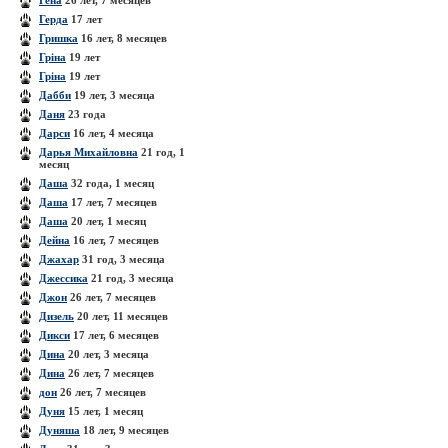
Гена
26 лет, 7 месяцев
Герда
17 лет
Гришка
16 лет, 8 месяцев
Гріна
19 лет
Гріна
19 лет
Дабби
19 лет, 3 месяца
Даня
23 года
Дарси
16 лет, 4 месяца
Дарья Михайловна
21 год, 1
месяц
Даша
32 года, 1 месяц
Даша
17 лет, 7 месяцев
Даша
20 лет, 1 месяц
Дейна
16 лет, 7 месяцев
Джахар
31 год, 3 месяца
Джессика
21 год, 3 месяца
Джон
26 лет, 7 месяцев
Дизель
20 лет, 11 месяцев
Дикси
17 лет, 6 месяцев
Дина
20 лет, 3 месяца
Дина
26 лет, 7 месяцев
дон
26 лет, 7 месяцев
Дуня
15 лет, 1 месяц
Дуняша
18 лет, 9 месяцев