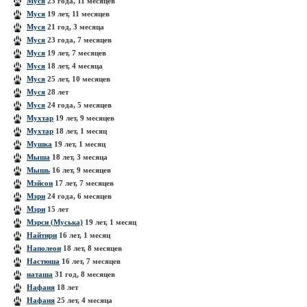
Муся
23 года, 11 месяцев
Муся
19 лет, 11 месяцев
Муся
21 год, 3 месяца
Муся
23 года, 7 месяцев
Муся
19 лет, 7 месяцев
Муся
18 лет, 4 месяца
Муся
25 лет, 10 месяцев
Муся
28 лет
Муся
24 года, 5 месяцев
Мухтар
19 лет, 9 месяцев
Мухтар
18 лет, 1 месяц
Мушка
19 лет, 1 месяц
Мыша
18 лет, 3 месяца
Мышь
16 лет, 9 месяцев
Мэйсон
17 лет, 7 месяцев
Мэри
24 года, 6 месяцев
Мэри
15 лет
Мэрси (Муська)
19 лет, 1 месяц
Найтири
16 лет, 1 месяц
Наполеон
18 лет, 8 месяцев
Настюша
16 лет, 7 месяцев
наташа
31 год, 8 месяцев
Нафаня
18 лет
Нафаня
25 лет, 4 месяца