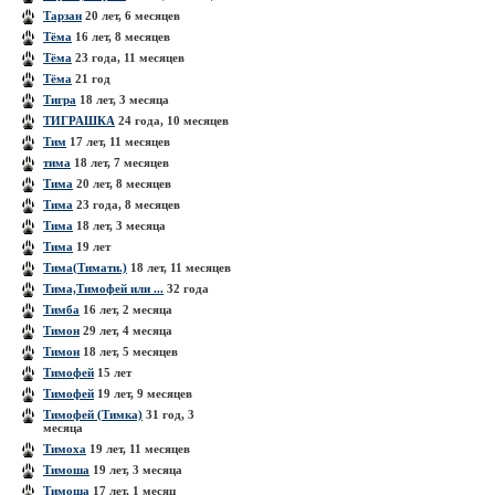
Тарзан
20 лет, 6 месяцев
Тёма
16 лет, 8 месяцев
Тёма
23 года, 11 месяцев
Тёма
21 год
Тигра
18 лет, 3 месяца
ТИГРАШКА
24 года, 10 месяцев
Тим
17 лет, 11 месяцев
тима
18 лет, 7 месяцев
Тима
20 лет, 8 месяцев
Тима
23 года, 8 месяцев
Тима
18 лет, 3 месяца
Тима
19 лет
Тима(Тимати.)
18 лет, 11 месяцев
Тима,Тимофей или ...
32 года
Тимба
16 лет, 2 месяца
Тимон
29 лет, 4 месяца
Тимон
18 лет, 5 месяцев
Тимофей
15 лет
Тимофей
19 лет, 9 месяцев
Тимофей (Тимка)
31 год, 3
месяца
Тимоха
19 лет, 11 месяцев
Тимоша
19 лет, 3 месяца
Тимоша
17 лет, 1 месяц