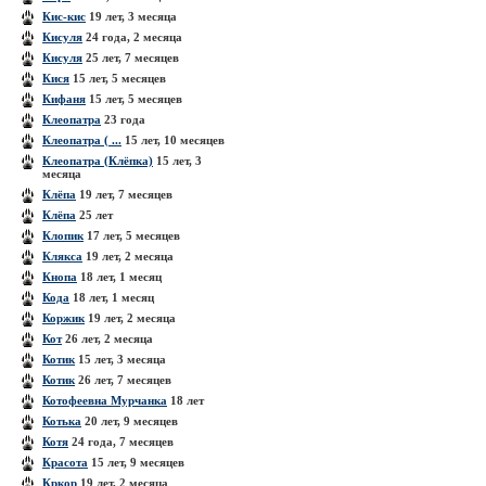
Кис-кис
19 лет, 3 месяца
Кисуля
24 года, 2 месяца
Кисуля
25 лет, 7 месяцев
Кися
15 лет, 5 месяцев
Кифаня
15 лет, 5 месяцев
Клеопатра
23 года
Клеопатра ( ...
15 лет, 10 месяцев
Клеопатра (Клёпка)
15 лет, 3
месяца
Клёпа
19 лет, 7 месяцев
Клёпа
25 лет
Клопик
17 лет, 5 месяцев
Клякса
19 лет, 2 месяца
Кнопа
18 лет, 1 месяц
Кода
18 лет, 1 месяц
Коржик
19 лет, 2 месяца
Кот
26 лет, 2 месяца
Котик
15 лет, 3 месяца
Котик
26 лет, 7 месяцев
Котофеевна Мурчанка
18 лет
Котька
20 лет, 9 месяцев
Котя
24 года, 7 месяцев
Красота
15 лет, 9 месяцев
Кркор
19 лет, 2 месяца