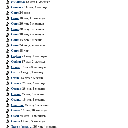
снежинка
18 лет, 6 месяцев
Сонечка
18 лет, 3 месяца
Соня
24 года
Соня
18 лет, 11 месяцев
Соня
26 лет, 7 месяцев
Соня
20 лет, 9 месяцев
Соня
28 лет, 9 месяцев
Соня
13 лет, 4 месяца
Соня
24 года, 4 месяца
Соня
18 лет
София
21 год, 7 месяцев
София
17 лет, 2 месяца
Спанч
18 лет, 9 месяцев
Стас
23 года, 1 месяц
Степа
18 лет, 3 месяца
Степан
25 лет, 2 месяца
Степан
20 лет, 4 месяца
Стеша
25 лет, 3 месяца
Стёпка
19 лет, 4 месяца
Сюзанна
26 лет, 8 месяцев
Сюзик
14 лет, 10 месяцев
Сюся
30 лет, 11 месяцев
Сюша
17 лет, 5 месяцев
Тарас (сокр. ...
36 лет, 4 месяца