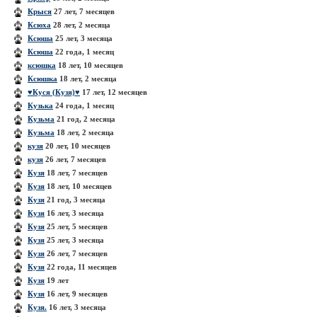
Крыся
27 лет, 7 месяцев
Ксюха
28 лет, 2 месяца
Ксюша
25 лет, 3 месяца
Ксюша
22 года, 1 месяц
ксюшка
18 лет, 10 месяцев
Ксюшка
18 лет, 2 месяца
♥Куcя (Кузя)♥
17 лет, 12 месяцев
Кузька
24 года, 1 месяц
Кузьма
21 год, 2 месяца
Кузьма
18 лет, 2 месяца
кузя
20 лет, 10 месяцев
кузя
26 лет, 7 месяцев
Кузя
18 лет, 7 месяцев
Кузя
18 лет, 10 месяцев
Кузя
21 год, 3 месяца
Кузя
16 лет, 3 месяца
Кузя
25 лет, 5 месяцев
Кузя
25 лет, 3 месяца
Кузя
26 лет, 7 месяцев
Кузя
22 года, 11 месяцев
Кузя
19 лет
Кузя
16 лет, 9 месяцев
Кузя.
16 лет, 3 месяца