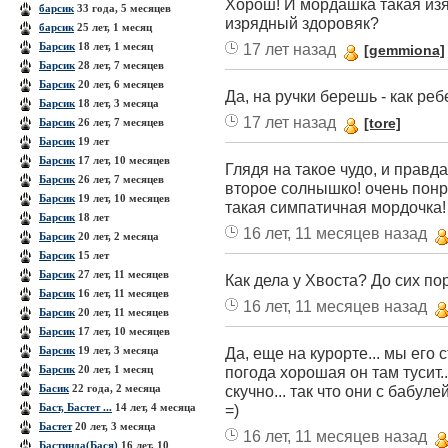
Хорош! И мордашка такая изящ
барсик
33 года, 5 месяцев
изрядный здоровяк?
барсик
25 лет, 1 месяц
Барсик
18 лет, 1 месяц
17 лет назад
[gemmiona]
Барсик
28 лет, 7 месяцев
Барсик
20 лет, 6 месяцев
Да, на ручки берешь - как реб
Барсик
18 лет, 3 месяца
17 лет назад
[tore]
Барсик
26 лет, 7 месяцев
Барсик
19 лет
Барсик
17 лет, 10 месяцев
Глядя на такое чудо, и правд
Барсик
26 лет, 7 месяцев
второе солнышко! очень понра
Барсик
19 лет, 10 месяцев
такая симпатичная мордочка!
Барсик
18 лет
16 лет, 11 месяцев назад
Барсик
20 лет, 2 месяца
Барсик
15 лет
Барсик
27 лет, 11 месяцев
Как дела у Хвоста? До сих по
Барсик
16 лет, 11 месяцев
16 лет, 11 месяцев назад
Барсик
20 лет, 11 месяцев
Барсик
17 лет, 10 месяцев
Барсик
19 лет, 3 месяца
Да, еще на курорте... мы его
Барсик
20 лет, 1 месяц
погода хорошая он там тусит..
Басик
22 года, 2 месяца
скучно... так что они с бабул
Баст, Бастет ...
14 лет, 4 месяца
=)
Бастет
20 лет, 3 месяца
16 лет, 11 месяцев назад
Бастинда(Бася)
16 лет, 10