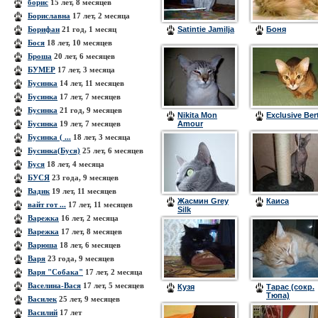
борис
15 лет, 8 месяцев
Бориславна
17 лет, 2 месяца
Борифан
21 год, 1 месяц
Satintie Jamilja
Боня
Бося
18 лет, 10 месяцев
Броша
20 лет, 6 месяцев
БУМЕР
17 лет, 3 месяца
Бусинка
14 лет, 11 месяцев
Бусинка
17 лет, 7 месяцев
Бусинка
21 год, 9 месяцев
Nikita Mon
Exclusive Ber
Бусинка
19 лет, 7 месяцев
Amour
Бусинка ( ...
18 лет, 3 месяца
Бусинка(Буся)
25 лет, 6 месяцев
Буся
18 лет, 4 месяца
БУСЯ
23 года, 9 месяцев
Вадик
19 лет, 11 месяцев
Жасмин Grey
Каиса
вайт гот ...
17 лет, 11 месяцев
Silk
Варежка
16 лет, 2 месяца
Варежка
17 лет, 8 месяцев
Варюша
18 лет, 6 месяцев
Варя
23 года, 9 месяцев
Варя "Собака"
17 лет, 2 месяца
Васелина-Вася
17 лет, 5 месяцев
Кузя
Тарас (сокр.
Тюпа)
Василек
25 лет, 9 месяцев
Василий
17 лет