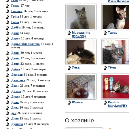
Гена
26 лет, 7 месяцев
Изя и Козявк
Герда
17 лет
Гришка
16 лет, 8 месяцев
Гріна
19 лет, 1 месяц
Гріна
19 лет, 1 месяц
Дабби
19 лет, 3 месяца
Muscats Iris
Тарас
Даня
23 года
(Ириска)
Дарси
16 лет, 4 месяца
Дарья Михайловна
21 год, 1
месяц
Даша
20 лет, 1 месяц
Даша
17 лет, 8 месяцев
Даша
32 года, 1 месяц
Умка
Тёма
Дейна
16 лет, 7 месяцев
Джахар
31 год, 3 месяца
Джессика
21 год, 3 месяца
Джон
26 лет, 7 месяцев
Дизель
20 лет, 11 месяцев
Дикси
17 лет, 6 месяцев
Дина
26 лет, 7 месяцев
Юлька
Paulina
Maryland*BY
Дина
20 лет, 3 месяца
(Алиса)
дон
26 лет, 7 месяцев
Дуня
15 лет, 1 месяц
О хозяине
Дуняша
18 лет, 9 месяцев