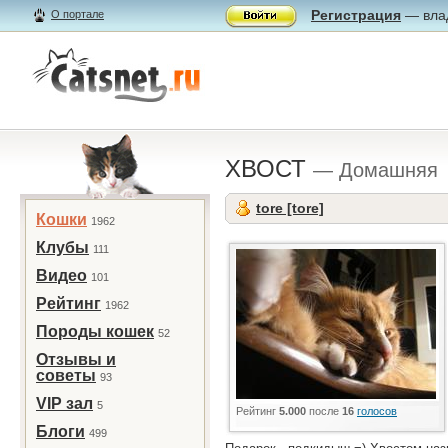
Регистрация
— влад
О портале
ХВОСТ
— Домашняя
tore [tore]
Кошки
1962
Клубы
111
Видео
101
Рейтинг
1962
Породы кошек
52
Отзывы и
советы
93
VIP зал
5
Рейтинг
5.000
после
16
голосов
Блоги
499