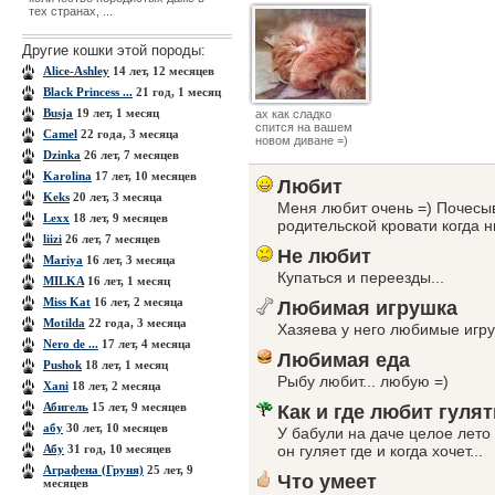
тех странах, ...
Другие кошки этой породы:
Alice-Ashley
14 лет, 12 месяцев
Black Princess ...
21 год, 1 месяц
Busja
19 лет, 1 месяц
ах как сладко
спится на вашем
Camel
22 года, 3 месяца
новом диване =)
Dzinka
26 лет, 7 месяцев
Karolina
17 лет, 10 месяцев
Любит
Keks
20 лет, 3 месяца
Меня любит очень =) Почесыв
Lexx
18 лет, 9 месяцев
родительской кровати когда ни
liizi
26 лет, 7 месяцев
Не любит
Mariya
16 лет, 3 месяца
Купаться и переезды...
MILKA
16 лет, 1 месяц
Miss Kat
16 лет, 2 месяца
Любимая игрушка
Motilda
22 года, 3 месяца
Хазяева у него любимые игру
Nero de ...
17 лет, 4 месяца
Любимая еда
Pushok
18 лет, 1 месяц
Рыбу любит... любую =)
Xanі
18 лет, 2 месяца
Абигель
15 лет, 9 месяцев
Как и где любит гулят
абу
30 лет, 10 месяцев
У бабули на даче целое лето г
Абу
31 год, 10 месяцев
он гуляет где и когда хочет...
Аграфена (Груня)
25 лет, 9
Что умеет
месяцев