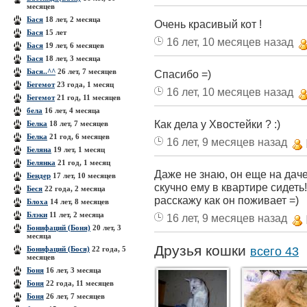
месяцев
Бася
18 лет, 2 месяца
Очень красивый кот !
Бася
15 лет
16 лет, 10 месяцев назад
Бася
19 лет, 6 месяцев
Бася
18 лет, 3 месяца
Бася..^^
26 лет, 7 месяцев
Спасибо =)
Бегемот
23 года, 1 месяц
16 лет, 10 месяцев назад
Бегемот
21 год, 11 месяцев
бела
16 лет, 4 месяца
Как дела у Хвостейки ? :)
Белка
18 лет, 7 месяцев
Белка
21 год, 6 месяцев
16 лет, 9 месяцев назад
Беляна
19 лет, 1 месяц
Белянка
21 год, 1 месяц
Даже не знаю, он еще на даче,
Бендер
17 лет, 10 месяцев
скучно ему в квартире сидеть
Беся
22 года, 2 месяца
расскажу как он поживает =)
Блоха
14 лет, 8 месяцев
Блэки
11 лет, 2 месяца
16 лет, 9 месяцев назад
Бонифаций (Боня)
20 лет, 3
месяца
Друзья кошки
Бонифаций (Бося)
22 года, 5
всего 43
месяцев
Боня
16 лет, 3 месяца
Боня
22 года, 11 месяцев
Боня
26 лет, 7 месяцев