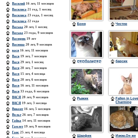
Василий
16 лет, 11 месяцев
Василиса
21 год, 1 месяц
Василиса
23 года, 1 месяц
Василиса
22 года
Боня
Честер
Васька
20 лет, 1 месяц
Васька
23 года, 9 месяцев
Васюрик
19 лет
Васюша
20 лет, 9 месяцев
вася
16 лет, 11 месяцев
Вася
19 лет, 7 месяцев
ღ♥ღЛолиღ♥ღ
барсик
Вася
29 лет, 1 месяц
Вася
20 лет, 7 месяцев
Вася
15 лет, 4 месяца
Вася
20 лет, 6 месяцев
Вася
16 лет, 11 месяцев
Вася
33 года, 6 месяцев
ВАСЯ
28 лет, 9 месяцев
Рыжик
Fallen in Lov
Charming
ВАСЯ
19 лет, 3 месяца
Angel
Виконт
16 лет, 5 месяцев
Вольт
26 лет, 7 месяцев
Гайка
14 лет, 11 месяцев
Гамлет
19 лет, 9 месяцев
Ганс
25 лет, 4 месяца
Шарфик
Изюм.Он же