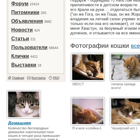
Подарок - подкидыш =) Хвостом наз
Форум
15414
прилипчивости в детском возрасте..
его брали на руки ... отделаться бы
Питомники
250
("он же Гога, он же Гоша, он же Жора
владения на летний сезон упрямо зо
Объявления
3882
только если она его окликает), от 
меня Хвастун, за безумный эгоизм 
Новости
424
должное, и отзывается на все имена
Статьи
211
Фотографии кошки
все
Пользователи
58644
Клички
4421
Выставки
18
Главная
Контакты
FAQ
ХВОСТ
гигиена прежде
всего!
Домашняя
Количество беспородных
Я и моя хозяйка=)
Чеширский кот )
домашних короткошерстных
кошек в четыре раза превышает
количество породистых даже в