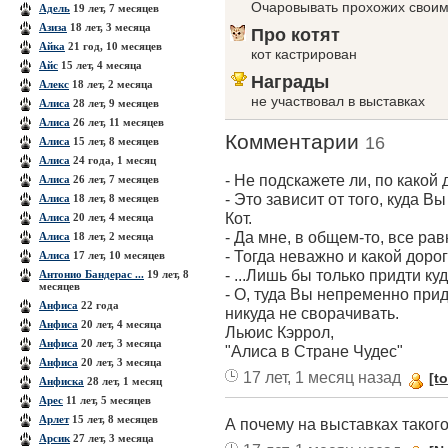
Очаровывать прохожих своим
Адель
19 лет, 7 месяцев
Азиза
18 лет, 3 месяца
Про котят
Айка
21 год, 10 месяцев
кот кастрирован
Айс
15 лет, 4 месяца
Награды
Алекс
18 лет, 2 месяца
не участвовал в выставках
Алиса
28 лет, 9 месяцев
Алиса
26 лет, 11 месяцев
Комментарии
16
Алиса
15 лет, 8 месяцев
Алиса
24 года, 1 месяц
- Не подскажете ли, по какой
Алиса
26 лет, 7 месяцев
- Это зависит от того, куда В
Алиса
18 лет, 8 месяцев
Кот.
Алиса
20 лет, 4 месяца
- Да мне, в общем-то, все равн
Алиса
18 лет, 2 месяца
- Тогда неважно и какой дорог
Алиса
17 лет, 10 месяцев
- ...Лишь бы только придти ку
Антонио Бандерас ...
19 лет, 8
месяцев
- О, туда Вы непременно прид
Анфиса
22 года
никуда не сворачивать.
Анфиса
20 лет, 4 месяца
Льюис Кэррол,
Анфиса
20 лет, 3 месяца
"Алиса в Стране Чудес"
Анфиса
20 лет, 3 месяца
17 лет, 1 месяц назад
[to
Анфиска
28 лет, 1 месяц
Арес
11 лет, 5 месяцев
Арлет
15 лет, 8 месяцев
А почему на выставках таког
Арсик
27 лет, 3 месяца