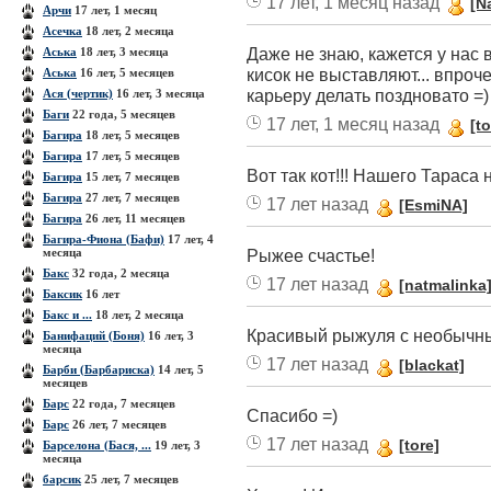
17 лет, 1 месяц назад
[N
Арчи
17 лет, 1 месяц
Асечка
18 лет, 2 месяца
Даже не знаю, кажется у нас
Аська
18 лет, 3 месяца
кисок не выставляют... впроче
Аська
16 лет, 5 месяцев
карьеру делать поздновато =)
Ася (чертик)
16 лет, 3 месяца
Баги
22 года, 5 месяцев
17 лет, 1 месяц назад
[to
Багира
18 лет, 5 месяцев
Багира
17 лет, 5 месяцев
Вот так кот!!! Нашего Тараса 
Багира
15 лет, 7 месяцев
Багира
27 лет, 7 месяцев
17 лет назад
[EsmiNA]
Багира
26 лет, 11 месяцев
Багира-Фиона (Бафи)
17 лет, 4
месяца
Рыжее счастье!
Бакс
32 года, 2 месяца
17 лет назад
[natmalinka
Баксик
16 лет
Бакс и ...
18 лет, 2 месяца
Красивый рыжуля с необычн
Банифаций (Боня)
16 лет, 3
месяца
17 лет назад
[blackat]
Барби (Барбариска)
14 лет, 5
месяцев
Барс
22 года, 7 месяцев
Спасибо =)
Барс
26 лет, 7 месяцев
17 лет назад
[tore]
Барселона (Бася, ...
19 лет, 3
месяца
барсик
25 лет, 7 месяцев