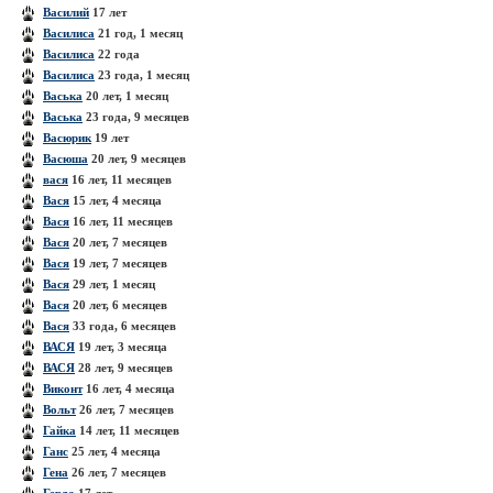
Василий
17 лет
Василиса
21 год, 1 месяц
Василиса
22 года
Василиса
23 года, 1 месяц
Васька
20 лет, 1 месяц
Васька
23 года, 9 месяцев
Васюрик
19 лет
Васюша
20 лет, 9 месяцев
вася
16 лет, 11 месяцев
Вася
15 лет, 4 месяца
Вася
16 лет, 11 месяцев
Вася
20 лет, 7 месяцев
Вася
19 лет, 7 месяцев
Вася
29 лет, 1 месяц
Вася
20 лет, 6 месяцев
Вася
33 года, 6 месяцев
ВАСЯ
19 лет, 3 месяца
ВАСЯ
28 лет, 9 месяцев
Виконт
16 лет, 4 месяца
Вольт
26 лет, 7 месяцев
Гайка
14 лет, 11 месяцев
Ганс
25 лет, 4 месяца
Гена
26 лет, 7 месяцев