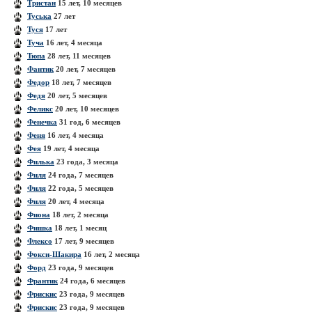
Тристан
15 лет, 10 месяцев
Туська
27 лет
Туся
17 лет
Туча
16 лет, 4 месяца
Тюпа
28 лет, 11 месяцев
Фантик
20 лет, 7 месяцев
Федор
18 лет, 7 месяцев
Федя
20 лет, 5 месяцев
Феликс
20 лет, 10 месяцев
Фенечка
31 год, 6 месяцев
Феня
16 лет, 4 месяца
Фея
19 лет, 4 месяца
Филька
23 года, 3 месяца
Филя
24 года, 7 месяцев
Филя
22 года, 5 месяцев
Филя
20 лет, 4 месяца
Фиона
18 лет, 2 месяца
Фишка
18 лет, 1 месяц
Флексо
17 лет, 9 месяцев
Фокси-Шакира
16 лет, 2 месяца
Форд
23 года, 9 месяцев
Франтик
24 года, 6 месяцев
Фрискис
23 года, 9 месяцев
Фрискис
23 года, 9 месяцев