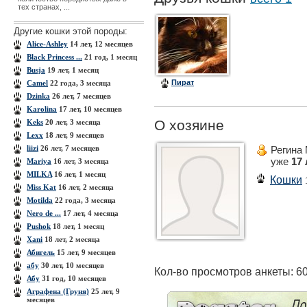
тех странах, ...
Другие кошки этой породы:
Alice-Ashley
14 лет, 12 месяцев
Black Princess ...
21 год, 1 месяц
Busja
19 лет, 1 месяц
Пират
Camel
22 года, 3 месяца
Dzinka
26 лет, 7 месяцев
Karolina
17 лет, 10 месяцев
О хозяине
Keks
20 лет, 3 месяца
Lexx
18 лет, 9 месяцев
liizi
26 лет, 7 месяцев
Регина
уже
17 
Mariya
16 лет, 3 месяца
MILKA
16 лет, 1 месяц
Кошки
Miss Kat
16 лет, 2 месяца
Motilda
22 года, 3 месяца
Nero de ...
17 лет, 4 месяца
Pushok
18 лет, 1 месяц
Xanі
18 лет, 2 месяца
Абигель
15 лет, 9 месяцев
абу
30 лет, 10 месяцев
Кол-во просмотров анкеты: 6
Абу
31 год, 10 месяцев
Аграфена (Груня)
25 лет, 9
месяцев