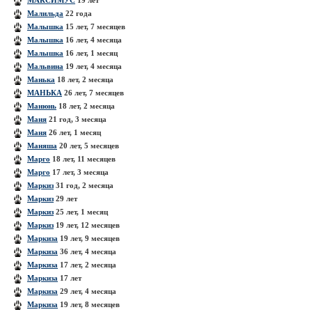
МАКСИМУС
19 лет
Малильда
22 года
Малышка
15 лет, 7 месяцев
Малышка
16 лет, 4 месяца
Малышка
16 лет, 1 месяц
Мальвина
19 лет, 4 месяца
Манька
18 лет, 2 месяца
МАНЬКА
26 лет, 7 месяцев
Манюнь
18 лет, 2 месяца
Маня
21 год, 3 месяца
Маня
26 лет, 1 месяц
Маняша
20 лет, 5 месяцев
Марго
18 лет, 11 месяцев
Марго
17 лет, 3 месяца
Маркиз
31 год, 2 месяца
Маркиз
29 лет
Маркиз
25 лет, 1 месяц
Маркиз
19 лет, 12 месяцев
Маркиза
19 лет, 9 месяцев
Маркиза
36 лет, 4 месяца
Маркиза
17 лет, 2 месяца
Маркиза
17 лет
Маркиза
29 лет, 4 месяца
Маркиза
19 лет, 8 месяцев