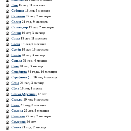
Рык
16 лет, 11 месяцев
Сабрина
16 лет, 8 месяцев
Саламон
35 лет, 7 месяцев
Салем
21 год, 9 месяцев
Сальвадор
17 лет, 7 месяцев
Санни
16 лет, 3 месяца
Саша
19 лет, 11 месяцев
Света
19 лет, 9 месяцев
Семён
18 лет, 10 месяцев
Семён
28 лет, 3 месяца
Сенька
31 год, 4 месяца
Сеня
20 лет, 3 месяца
Серафима
34 года, 10 месяцев
Серафима ( ...
16 лет, 4 месяца
Сёма
21 год, 3 месяца
Сёма
16 лет, 1 месяц
Сёмка (Арсений)
17 лет
Сильва
19 лет, 9 месяцев
Сима
21 год, 8 месяцев
Симона
26 лет, 8 месяцев
Симочка
25 лет, 7 месяцев
Симушка
20 лет
Снежа
21 год, 2 месяца