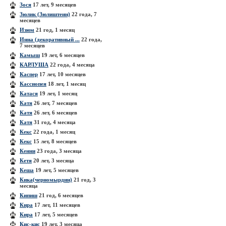
Зося
17 лет, 9 месяцев
Зюлик (Зюлиштеин)
22 года, 7
месяцев
Изюм
21 год, 1 месяц
Инна (декоративный ...
22 года,
7 месяцев
Камыш
19 лет, 6 месяцев
КАРЛУША
22 года, 4 месяца
Каспер
17 лет, 10 месяцев
Кассиопея
18 лет, 1 месяц
Катася
19 лет, 1 месяц
Катя
26 лет, 7 месяцев
Катя
26 лет, 6 месяцев
Катя
31 год, 4 месяца
Кекс
22 года, 1 месяц
Кекс
15 лет, 8 месяцев
Кенни
23 года, 3 месяца
Кетя
20 лет, 3 месяца
Кеша
19 лет, 5 месяцев
Кика(черномырдин)
21 год, 3
месяца
Кипиш
21 год, 6 месяцев
Кира
17 лет, 11 месяцев
Кира
17 лет, 5 месяцев
Кис-кис
19 лет, 3 месяца