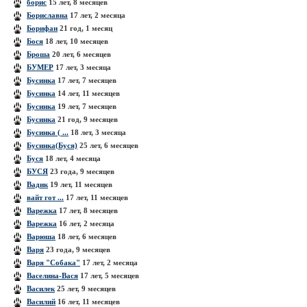
борис
15 лет, 8 месяцев
Бориславна
17 лет, 2 месяца
Борифан
21 год, 1 месяц
Бося
18 лет, 10 месяцев
Броша
20 лет, 6 месяцев
БУМЕР
17 лет, 3 месяца
Бусинка
17 лет, 7 месяцев
Бусинка
14 лет, 11 месяцев
Бусинка
19 лет, 7 месяцев
Бусинка
21 год, 9 месяцев
Бусинка ( ...
18 лет, 3 месяца
Бусинка(Буся)
25 лет, 6 месяцев
Буся
18 лет, 4 месяца
БУСЯ
23 года, 9 месяцев
Вадик
19 лет, 11 месяцев
вайт гот ...
17 лет, 11 месяцев
Варежка
17 лет, 8 месяцев
Варежка
16 лет, 2 месяца
Варюша
18 лет, 6 месяцев
Варя
23 года, 9 месяцев
Варя "Собака"
17 лет, 2 месяца
Васелина-Вася
17 лет, 5 месяцев
Василек
25 лет, 9 месяцев
Василий
16 лет, 11 месяцев