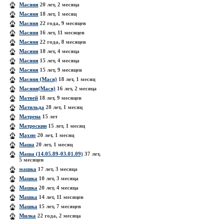
Масяня
20 лет, 2 месяца
Масяня
18 лет, 1 месяц
Масяня
22 года, 9 месяцев
Масяня
16 лет, 11 месяцев
Масяня
22 года, 8 месяцев
Масяня
18 лет, 4 месяца
Масяня
15 лет, 4 месяца
Масяня
15 лет, 9 месяцев
Масяня (Мася)
18 лет, 1 месяц
Масяня(Мася)
16 лет, 2 месяца
Матвей
18 лет, 9 месяцев
Матильда
28 лет, 1 месяц
Матрена
15 лет
Матроскин
15 лет, 1 месяц
Махно
20 лет, 1 месяц
Маша
20 лет, 1 месяц
Маша (14.05.89-03.01.09)
37 лет,
5 месяцев
машка
17 лет, 3 месяца
Машка
10 лет, 3 месяца
Машка
20 лет, 4 месяца
Машка
14 лет, 11 месяцев
Машка
15 лет, 7 месяцев
Милка
22 года, 2 месяца