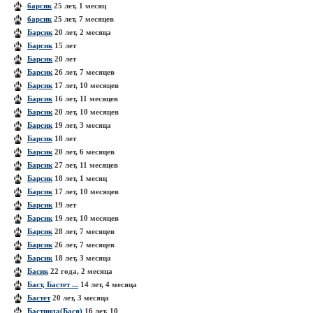
барсик
25 лет, 1 месяц
барсик
25 лет, 7 месяцев
Барсик
20 лет, 2 месяца
Барсик
15 лет
Барсик
20 лет
Барсик
26 лет, 7 месяцев
Барсик
17 лет, 10 месяцев
Барсик
16 лет, 11 месяцев
Барсик
20 лет, 10 месяцев
Барсик
19 лет, 3 месяца
Барсик
18 лет
Барсик
20 лет, 6 месяцев
Барсик
27 лет, 11 месяцев
Барсик
18 лет, 1 месяц
Барсик
17 лет, 10 месяцев
Барсик
19 лет
Барсик
19 лет, 10 месяцев
Барсик
28 лет, 7 месяцев
Барсик
26 лет, 7 месяцев
Барсик
18 лет, 3 месяца
Басик
22 года, 2 месяца
Баст, Бастет ...
14 лет, 4 месяца
Бастет
20 лет, 3 месяца
Бастинда(Бася)
16 лет, 10