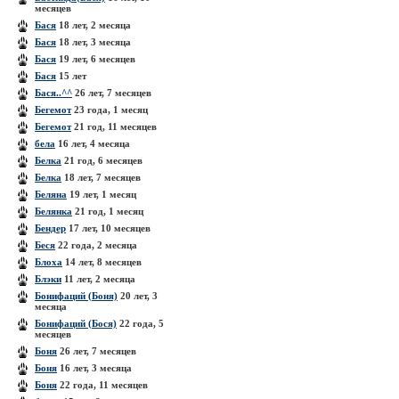
месяцев
Бася
18 лет, 2 месяца
Бася
18 лет, 3 месяца
Бася
19 лет, 6 месяцев
Бася
15 лет
Бася..^^
26 лет, 7 месяцев
Бегемот
23 года, 1 месяц
Бегемот
21 год, 11 месяцев
бела
16 лет, 4 месяца
Белка
21 год, 6 месяцев
Белка
18 лет, 7 месяцев
Беляна
19 лет, 1 месяц
Белянка
21 год, 1 месяц
Бендер
17 лет, 10 месяцев
Беся
22 года, 2 месяца
Блоха
14 лет, 8 месяцев
Блэки
11 лет, 2 месяца
Бонифаций (Боня)
20 лет, 3
месяца
Бонифаций (Бося)
22 года, 5
месяцев
Боня
26 лет, 7 месяцев
Боня
16 лет, 3 месяца
Боня
22 года, 11 месяцев