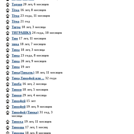
Тарзан
20 лет, 6 месяцев
Тёма
16 лет, 8 месяцев
Тёма
23 года, 11 месяцев
Тёма
21 год
Тигра
18 лет, 3 месяца
ТИГРАШКА
24 года, 10 месяцев
Тим
17 лет, 11 месяцев
тима
18 лет, 7 месяцев
Тима
18 лет, 3 месяца
Тима
23 года, 8 месяцев
Тима
20 лет, 9 месяцев
Тима
19 лет
Тима(Тимати.)
18 лет, 11 месяцев
Тима,Тимофей или ...
32 года
Тимба
16 лет, 2 месяца
Тимон
18 лет, 5 месяцев
Тимон
29 лет, 4 месяца
Тимофей
15 лет
Тимофей
19 лет, 9 месяцев
Тимофей (Тимка)
31 год, 3
месяца
Тимоха
19 лет, 11 месяцев
Тимоша
17 лет, 1 месяц
Тимоша
18 лет, 8 месяцев