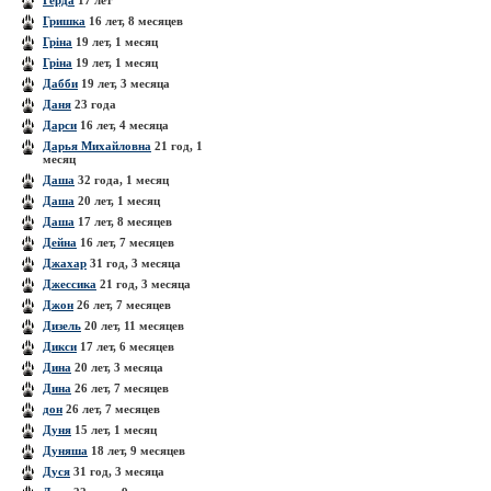
Герда
17 лет
Гришка
16 лет, 8 месяцев
Гріна
19 лет, 1 месяц
Гріна
19 лет, 1 месяц
Дабби
19 лет, 3 месяца
Даня
23 года
Дарси
16 лет, 4 месяца
Дарья Михайловна
21 год, 1
месяц
Даша
32 года, 1 месяц
Даша
20 лет, 1 месяц
Даша
17 лет, 8 месяцев
Дейна
16 лет, 7 месяцев
Джахар
31 год, 3 месяца
Джессика
21 год, 3 месяца
Джон
26 лет, 7 месяцев
Дизель
20 лет, 11 месяцев
Дикси
17 лет, 6 месяцев
Дина
20 лет, 3 месяца
Дина
26 лет, 7 месяцев
дон
26 лет, 7 месяцев
Дуня
15 лет, 1 месяц
Дуняша
18 лет, 9 месяцев
Дуся
31 год, 3 месяца