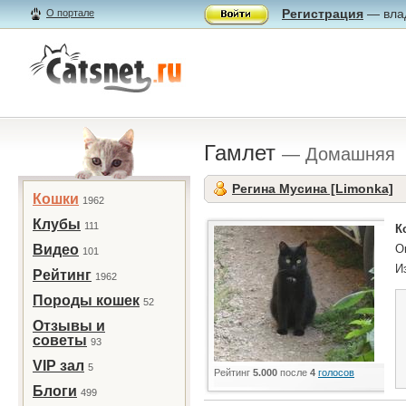
Регистрация
— влад
О портале
Гамлет
— Домашняя
Регина Мусина [Limonka]
Кошки
1962
Клубы
111
К
Видео
О
101
И
Рейтинг
1962
Породы кошек
52
Отзывы и
советы
93
VIP зал
5
Рейтинг
5.000
после
4
голосов
Блоги
499