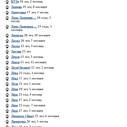
КУЗя
16 лет, 2 месяца
Лаврик
19 лет, 8 месяцев
Лаврушка
17 лет, 1 месяц
Лапа Лапензия ...
34 года, 1
месяц
Лапа Лапонька ...
23 года, 5
месяцев
Лариска
28 лет, 10 месяцев
Ласка
26 лет, 7 месяцев
Ласка
13 лет, 3 месяца
Ластик
15 лет
Лекси
13 лет, 3 месяца
Лекси
15 лет, 12 месяцев
Леся(Лесион)
15 лет, 2 месяца
Лёва
22 года, 3 месяца
Лёка
17 лет, 5 месяцев
Лёля
15 лет, 1 месяц
Лёня
19 лет, 5 месяцев
Лиза
21 год, 4 месяца
Лиза
17 лет, 2 месяца
Лиза
23 года, 7 месяцев
Лиза
27 лет, 5 месяцев
Лизавета (Лиза)
25 лет, 6 месяцев
Лизаветка
26 лет, 1 месяц
Лиса
16 лет, 3 месяца