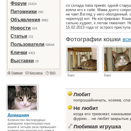
Форум
15414
со склада папа принёс одной старуш
взяли его к себе. Мама долго сопр
Питомники
250
не чает.Взгляд у него оболденный. 
черезчур) кот. Не кострирован. Кош
Объявления
3882
сильно худеет, к летом тяжелеет. Н
15.02.2013 года от острого приступа
Новости
424
Статьи
211
Фотографии кошки
все
Пользователи
58644
Клички
4421
Выставки
18
Главная
Контакты
FAQ
Барс
Барс
Любит
попрошайничать, хозяев, спа
Не любит
когда его тревожат, наказыва
Домашняя
фурию... не любит закрытые 
Количество беспородных
домашних короткошерстных
Любимая игрушка
кошек в четыре раза превышает
количество породистых даже в