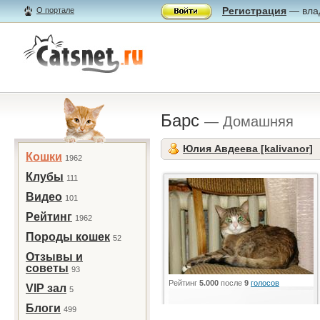
Регистрация
— влад
О портале
Барс
— Домашняя
Юлия Авдеева [kalivanor]
Кошки
1962
Клубы
111
Видео
101
Рейтинг
1962
Породы кошек
52
Отзывы и
советы
93
Рейтинг
5.000
после
9
голосов
VIP зал
5
Блоги
499