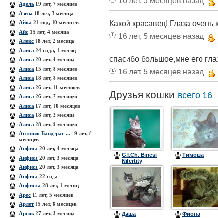
16 лет, 5 месяцев назад
Адель
19 лет, 7 месяцев
Азиза
18 лет, 3 месяца
Какой красавец! Глаза очень к
Айка
21 год, 10 месяцев
Айс
15 лет, 4 месяца
16 лет, 5 месяцев назад
Алекс
18 лет, 2 месяца
Алиса
24 года, 1 месяц
спасибо большое,мне его гла
Алиса
20 лет, 4 месяца
Алиса
15 лет, 8 месяцев
16 лет, 5 месяцев назад
Алиса
18 лет, 8 месяцев
Алиса
26 лет, 11 месяцев
Друзья кошки
всего 16
Алиса
26 лет, 7 месяцев
Алиса
17 лет, 10 месяцев
Алиса
18 лет, 2 месяца
Алиса
28 лет, 9 месяцев
Антонио Бандерас ...
19 лет, 8
месяцев
Анфиса
20 лет, 4 месяца
G.I.Ch. Binesi
Тимоша
Анфиса
20 лет, 3 месяца
Nifertity
Анфиса
20 лет, 3 месяца
Анфиса
22 года
Анфиска
28 лет, 1 месяц
Арес
11 лет, 5 месяцев
Арлет
15 лет, 8 месяцев
Арсик
27 лет, 3 месяца
Даша
Фиона