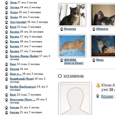
Арчи
17 лет, 1 месяц
Асечка
18 лет, 2 месяца
Аська
16 лет, 5 месяцев
Аська
18 лет, 3 месяца
Ася (чертик)
16 лет, 3 месяца
Баги
22 года, 5 месяцев
Бусинка
Ибанита
Багира
26 лет, 11 месяцев
Багира
17 лет, 5 месяцев
Багира
18 лет, 5 месяцев
Багира
15 лет, 7 месяцев
Багира
27 лет, 7 месяцев
Багира-Фиона (Бафи)
17 лет, 4
месяца
ЖЕНЕВА
Мура
Ариста-Евант
Бакс
32 года, 2 месяца
Баксик
16 лет
Бакс и ...
18 лет, 3 месяца
О хозяине
Банифаций (Боня)
16 лет, 3
месяца
Юлия А
Барби (Барбариска)
14 лет, 5
уже
16 
месяцев
Барс
22 года, 7 месяцев
Кошки
Барселона (Бася, ...
19 лет, 3
месяца
барсик
25 лет, 1 месяц
барсик
25 лет, 7 месяцев