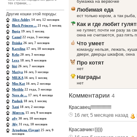
бумажка на вервочке
тех странах, ...
Любимая еда
Другие кошки этой породы:
ест только кором, а так рыба,
Alice-Ashley
14 лет, 12 месяцев
Как и где любит гулят
Black Princess ...
21 год, 1 месяц
не гуляет, почти ни разу за 
Busja
19 лет, 1 месяц
окна не считаются, раз пять 
Camel
22 года, 3 месяца
Что умеет
Dzinka
26 лет, 7 месяцев
Karolina
17 лет, 10 месяцев
команду нельзя, лежать, куша
двери, дверцы шкафов, окна
Keks
20 лет, 3 месяца
Lexx
18 лет, 9 месяцев
Про котят
liizi
26 лет, 7 месяцев
нет
Mariya
16 лет, 3 месяца
Награды
MILKA
16 лет, 1 месяц
нет
Miss Kat
16 лет, 2 месяца
Motilda
22 года, 3 месяца
Комментарии
4
Nero de ...
17 лет, 4 месяца
Pushok
18 лет, 1 месяц
Красавец!!!!!!!!!!!!!!!!!
Xanі
18 лет, 2 месяца
Абигель
15 лет, 9 месяцев
16 лет, 5 месяцев назад
абу
30 лет, 10 месяцев
Абу
31 год, 10 месяцев
Красавчик=)))))
Аграфена (Груня)
25 лет, 9
месяцев