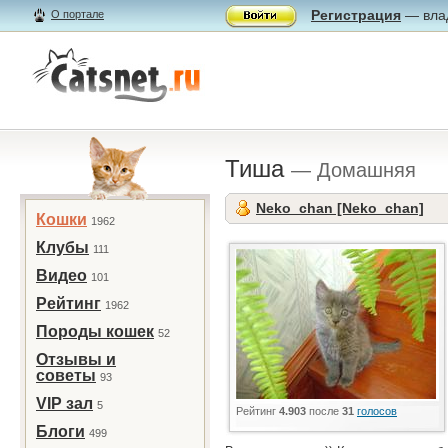
Регистрация
— влад
О портале
Тиша
— Домашняя
Neko_chan [Neko_chan]
Кошки
1962
Клубы
111
Видео
101
Рейтинг
1962
Породы кошек
52
Отзывы и
советы
93
VIP зал
5
Рейтинг
4.903
после
31
голосов
Блоги
499