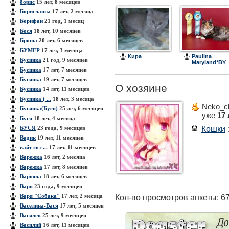
борис
15 лет, 8 месяцев
Бориславна
17 лет, 2 месяца
Борифан
21 год, 1 месяц
Бося
18 лет, 10 месяцев
Броша
20 лет, 6 месяцев
БУМЕР
17 лет, 3 месяца
Кира
Paulina
Бусинка
21 год, 9 месяцев
Maryland*BY
(Алиса)
Бусинка
17 лет, 7 месяцев
Бусинка
19 лет, 7 месяцев
О хозяине
Бусинка
14 лет, 11 месяцев
Бусинка ( ...
18 лет, 3 месяца
Neko_c
Бусинка(Буся)
25 лет, 6 месяцев
уже
17 
Буся
18 лет, 4 месяца
Кошки
БУСЯ
23 года, 9 месяцев
Вадик
19 лет, 11 месяцев
вайт гот ...
17 лет, 11 месяцев
Варежка
16 лет, 2 месяца
Варежка
17 лет, 8 месяцев
Варюша
18 лет, 6 месяцев
Варя
23 года, 9 месяцев
Варя "Собака"
17 лет, 2 месяца
Кол-во просмотров анкеты: 6
Васелина-Вася
17 лет, 5 месяцев
Василек
25 лет, 9 месяцев
Василий
16 лет, 11 месяцев