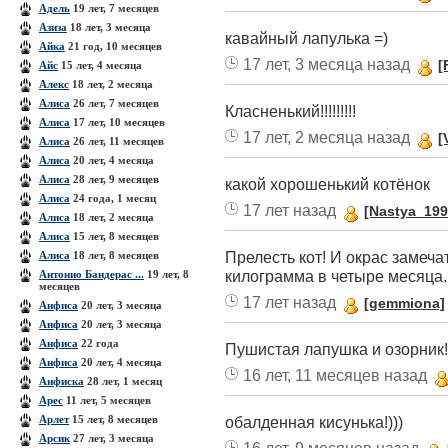
Адель
19 лет, 7 месяцев
Азиза
18 лет, 3 месяца
кавайный лапулька =)
Айка
21 год, 10 месяцев
17 лет, 3 месяца назад
[
Айс
15 лет, 4 месяца
Алекс
18 лет, 2 месяца
Алиса
26 лет, 7 месяцев
Класненький!!!!!!!!!
Алиса
17 лет, 10 месяцев
17 лет, 2 месяца назад
[
Алиса
26 лет, 11 месяцев
Алиса
20 лет, 4 месяца
Алиса
28 лет, 9 месяцев
какой хорошенький котёнок
Алиса
24 года, 1 месяц
17 лет назад
[Nastya_199
Алиса
18 лет, 2 месяца
Алиса
15 лет, 8 месяцев
Прелесть кот! И окрас замеча
Алиса
18 лет, 8 месяцев
килограмма в четыре месяца.
Антонио Бандерас ...
19 лет, 8
месяцев
17 лет назад
[gemmiona]
Анфиса
20 лет, 3 месяца
Анфиса
20 лет, 3 месяца
Анфиса
22 года
Пушистая лапушка и озорник!
Анфиса
20 лет, 4 месяца
16 лет, 11 месяцев назад
Анфиска
28 лет, 1 месяц
Арес
11 лет, 5 месяцев
Арлет
15 лет, 8 месяцев
обалденная кисунька!)))
Арсик
27 лет, 3 месяца