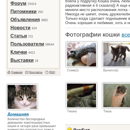
Взяла у подруги)) Кошка очень люби
Форум
15414
радиоактивная я б сказала)) А еще 
меняли место расположения лотка -
Питомники
250
Никогда не шипит, очень дружелюбн
Только когда сделают подношение в 
Объявления
3882
Очень хорошая и любимая, хоть и не
Новости
424
Фотографии кошки
все
Статьи
211
Пользователи
58644
Клички
4421
Выставки
18
Спим)))
Бычится))
Главная
Контакты
FAQ
Тишка
Тиша
Домашняя
Количество беспородных
домашних короткошерстных
кошек в четыре раза превышает
количество породистых даже в