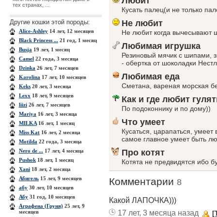
Любит
тех странах, ...
Кусать палец(и не только пале
Другие кошки этой породы:
Не любит
Alice-Ashley
14 лет, 12 месяцев
Не любит когда вычесывают ше
Black Princess ...
21 год, 1 месяц
Любимая игрушка
Busja
19 лет, 1 месяц
Резиновый мячик с шипами, 
Camel
22 года, 3 месяца
- обертка от шоколадки Нестл
Dzinka
26 лет, 7 месяцев
Любимая еда
Karolina
17 лет, 10 месяцев
Сметана, вареная морская б
Keks
20 лет, 3 месяца
Lexx
18 лет, 9 месяцев
Как и где любит гулят
liizi
26 лет, 7 месяцев
По подоконнику и по дому))
Mariya
16 лет, 3 месяца
Что умеет
MILKA
16 лет, 1 месяц
Кусаться, царапаться, умеет 
Miss Kat
16 лет, 2 месяца
самое главное умеет быть лю
Motilda
22 года, 3 месяца
Nero de ...
17 лет, 4 месяца
Про котят
Pushok
18 лет, 1 месяц
Котята не предвидятся ибо б
Xanі
18 лет, 2 месяца
Абигель
15 лет, 9 месяцев
Комментарии
8
абу
30 лет, 10 месяцев
Абу
31 год, 10 месяцев
Какой ЛАПОЧКА)))
Аграфена (Груня)
25 лет, 9
17 лет, 3 месяца назад
месяцев
[