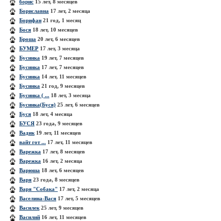
борис
15 лет, 8 месяцев
Бориславна
17 лет, 2 месяца
Борифан
21 год, 1 месяц
Бося
18 лет, 10 месяцев
Броша
20 лет, 6 месяцев
БУМЕР
17 лет, 3 месяца
Бусинка
19 лет, 7 месяцев
Бусинка
17 лет, 7 месяцев
Бусинка
14 лет, 11 месяцев
Бусинка
21 год, 9 месяцев
Бусинка ( ...
18 лет, 3 месяца
Бусинка(Буся)
25 лет, 6 месяцев
Буся
18 лет, 4 месяца
БУСЯ
23 года, 9 месяцев
Вадик
19 лет, 11 месяцев
вайт гот ...
17 лет, 11 месяцев
Варежка
17 лет, 8 месяцев
Варежка
16 лет, 2 месяца
Варюша
18 лет, 6 месяцев
Варя
23 года, 8 месяцев
Варя "Собака"
17 лет, 2 месяца
Васелина-Вася
17 лет, 5 месяцев
Василек
25 лет, 9 месяцев
Василий
16 лет, 11 месяцев