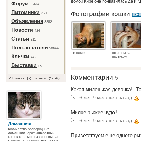
домой Кире она понравилась да и Ки
Форум
15414
Питомники
Фотографии кошки
250
все
Объявления
3882
Новости
424
Статьи
211
Пользователи
58644
тянемся
прыгаем за
Клички
прутиком
4421
Выставки
18
Комментарии
5
Главная
Контакты
FAQ
Какая миленькая девочка!!! Та
16 лет, 9 месяцев назад
Милое рыжее чудо !
16 лет, 9 месяцев назад
Домашняя
Количество беспородных
домашних короткошерстных
Приветствуем еще одного рыж
кошек в четыре раза превышает
количество породистых даже в