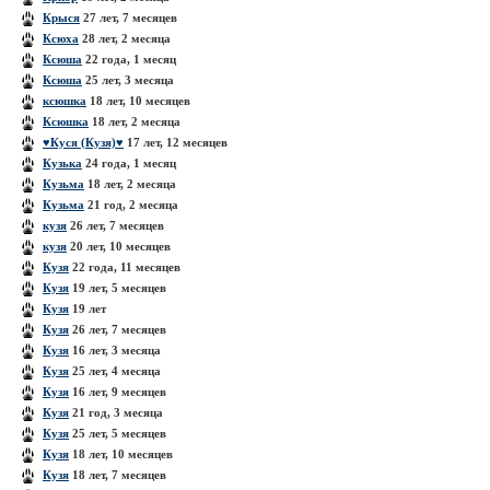
Крыся
27 лет, 7 месяцев
Ксюха
28 лет, 2 месяца
Ксюша
22 года, 1 месяц
Ксюша
25 лет, 3 месяца
ксюшка
18 лет, 10 месяцев
Ксюшка
18 лет, 2 месяца
♥Куcя (Кузя)♥
17 лет, 12 месяцев
Кузька
24 года, 1 месяц
Кузьма
18 лет, 2 месяца
Кузьма
21 год, 2 месяца
кузя
26 лет, 7 месяцев
кузя
20 лет, 10 месяцев
Кузя
22 года, 11 месяцев
Кузя
19 лет, 5 месяцев
Кузя
19 лет
Кузя
26 лет, 7 месяцев
Кузя
16 лет, 3 месяца
Кузя
25 лет, 4 месяца
Кузя
16 лет, 9 месяцев
Кузя
21 год, 3 месяца
Кузя
25 лет, 5 месяцев
Кузя
18 лет, 10 месяцев
Кузя
18 лет, 7 месяцев