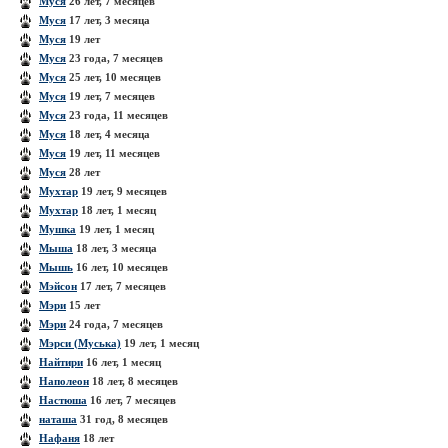
Муся
26 лет, 7 месяцев
Муся
17 лет, 3 месяца
Муся
19 лет
Муся
23 года, 7 месяцев
Муся
25 лет, 10 месяцев
Муся
19 лет, 7 месяцев
Муся
23 года, 11 месяцев
Муся
18 лет, 4 месяца
Муся
19 лет, 11 месяцев
Муся
28 лет
Мухтар
19 лет, 9 месяцев
Мухтар
18 лет, 1 месяц
Мушка
19 лет, 1 месяц
Мыша
18 лет, 3 месяца
Мышь
16 лет, 10 месяцев
Мэйсон
17 лет, 7 месяцев
Мэри
15 лет
Мэри
24 года, 7 месяцев
Мэрси (Муська)
19 лет, 1 месяц
Найтири
16 лет, 1 месяц
Наполеон
18 лет, 8 месяцев
Настюша
16 лет, 7 месяцев
наташа
31 год, 8 месяцев
Нафаня
18 лет