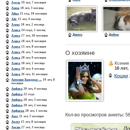
Адель
19 лет, 7 месяцев
Азиза
18 лет, 3 месяца
Айка
21 год, 10 месяцев
Айс
15 лет, 4 месяца
Алекс
18 лет, 2 месяца
Алиса
24 года, 1 месяц
Джесс
Дейна
Алиса
17 лет, 10 месяцев
Алиса
18 лет, 8 месяцев
Алиса
15 лет, 8 месяцев
О хозяине
Алиса
26 лет, 7 месяцев
Алиса
28 лет, 9 месяцев
Ксения
Алиса
18 лет, 2 месяца
16 лет,
Алиса
20 лет, 4 месяца
Алиса
26 лет, 11 месяцев
Кошки
Антонио Бандерас ...
19 лет, 8
месяцев
Анфиса
20 лет, 4 месяца
Анфиса
22 года
Анфиса
20 лет, 3 месяца
Анфиса
20 лет, 2 месяца
Анфиска
28 лет, 1 месяц
Кол-во просмотров анкеты: 5
Арес
11 лет, 5 месяцев
Арлет
15 лет, 8 месяцев
Арсик
27 лет, 3 месяца