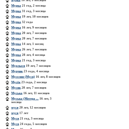
мурка
16 лет, 9 месяцев
Мурка
21 год, 2 месяца
Мурка
31 год, 3 месяца
Мурка
19 лет, 10 месяцев
Мурка
32 года
Мурка
16 лет, 9 месяцев
Мурка
20 лет, 7 месяцев
Мурка
20 лет, 7 месяцев
Мурка
14 лет, 1 месяц
Мурка
26 лет, 7 месяцев
Мурка
28 лет, 4 месяца
Мурка
21 год, 3 месяца
Мурлыся
19 лет, 7 месяцев
Мурчик
23 года, 4 месяца
Муселия (Муся)
16 лет, 8 месяцев
Мусёк
23 года, 2 месяца
Мусик
20 лет, 7 месяцев
Муська
16 лет, 11 месяцев
Муська (Мегера ...
16 лет, 3
месяца
муся
20 лет, 12 месяцев
муся
17 лет
Муся
21 год, 3 месяца
Муся
24 года, 5 месяцев