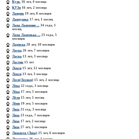
Кузя.
16 лет, 4 месяца
КУЗя
16 лет, 2 месяца
Лаврик
19 лет, 8 месяцев
Лаврушка
17 лет, 1 месяц
Лапа Лапензия ...
34 года, 1
месяц
Лапа Лапонька ...
23 года, 5
месяцев
Лариска
28 лет, 10 месяцев
Ласка
26 лет, 7 месяцев
Ласка
13 лет, 3 месяца
Ластик
15 лет
Лекси
15 лет, 12 месяцев
Лекси
13 лет, 3 месяца
Леся(Лесион)
15 лет, 2 месяца
Лёва
22 года, 3 месяца
Лёка
17 лет, 5 месяцев
Лёля
15 лет, 1 месяц
Лёня
19 лет, 5 месяцев
Лиза
21 год, 3 месяца
Лиза
23 года, 7 месяцев
Лиза
17 лет, 2 месяца
Лиза
27 лет, 5 месяцев
Лизавета (Лиза)
25 лет, 6 месяцев
Лизаветка
26 лет, 1 месяц