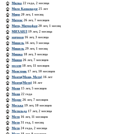
Милка
22 года, 2 месяца
Мило Кашанадзе
25 лет
Мирр
20 лет, 1 месяц
Митенс
26 лет, 7 месяцев
Митя, Митрофан
20 лет, 1 месяц
МИХАИЛ
19 лет, 2 месяца
мичмон
16 лет, 3 месяца
Мишель
16 лет, 3 месяца
Мишель
29 лет, 1 месяц
Мишка
18 лет, 3 месяца
Мияви
26 лет, 7 месяцев
молли
18 лет, 11 месяцев
Монстрик
17 лет, 10 месяцев
Монти(Моня, Мотя)
16 лет
Монти(Мотя)
16 лет
Моня
15 лет, 5 месяцев
Моня
22 года
Морис
26 лет, 7 месяцев
Моська
19 лет, 10 месяцев
Мотильда
17 лет, 2 месяца
Мотя
16 лет, 11 месяцев
Мотя
31 год, 1 месяц
Мотя
24 года, 2 месяца
Мотя
18 лет, 9 месяцев