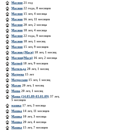
Масяня
21 год
Масяня
22 года, 8 месяцев
Масяня
15 лет, 4 месяца
Масяня
16 лет, 11 месяцев
Масяня
20 лет, 2 месяца
Масяня
18 лет, 4 месяца
Масяня
22 года, 9 месяцев
Масяня
18 лет, 1 месяц
Масяня
15 лет, 9 месяцев
Масяня (Мася)
18 лет, 1 месяц
Масяня(Мася)
16 лет, 2 месяца
Матвей
18 лет, 9 месяцев
Матильда
28 лет, 1 месяц
Матрена
15 лет
Матроскин
15 лет, 1 месяц
Махно
20 лет, 1 месяц
Маша
20 лет, 1 месяц
Маша (14.05.89-03.01.09)
37 лет,
5 месяцев
машка
17 лет, 3 месяца
Машка
14 лет, 11 месяцев
Машка
10 лет, 3 месяца
Машка
20 лет, 4 месяца
Машка
15 лет, 7 месяцев