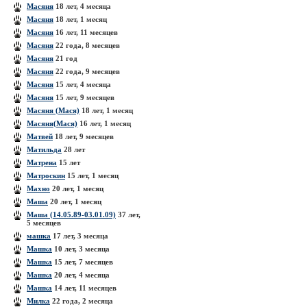
Масяня
18 лет, 4 месяца
Масяня
18 лет, 1 месяц
Масяня
16 лет, 11 месяцев
Масяня
22 года, 8 месяцев
Масяня
21 год
Масяня
22 года, 9 месяцев
Масяня
15 лет, 4 месяца
Масяня
15 лет, 9 месяцев
Масяня (Мася)
18 лет, 1 месяц
Масяня(Мася)
16 лет, 1 месяц
Матвей
18 лет, 9 месяцев
Матильда
28 лет
Матрена
15 лет
Матроскин
15 лет, 1 месяц
Махно
20 лет, 1 месяц
Маша
20 лет, 1 месяц
Маша (14.05.89-03.01.09)
37 лет,
5 месяцев
машка
17 лет, 3 месяца
Машка
10 лет, 3 месяца
Машка
15 лет, 7 месяцев
Машка
20 лет, 4 месяца
Машка
14 лет, 11 месяцев
Милка
22 года, 2 месяца