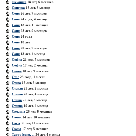
снежинка
18 лет, 6 месяцев
Сонечка
18 лет, 3 месяца
Соня
26 лет, 7 месяцев
Соня
24 года, 4 месяца
Соня
18 лет, 11 месяцев
Соня
28 лет, 9 месяцев
Соня
24 года
Соня
18 лет
Соня
20 лет, 9 месяцев
Соня
13 лет, 4 месяца
София
21 год, 7 месяцев
София
17 лет, 2 месяца
Спанч
18 лет, 9 месяцев
Стас
23 года, 1 месяц
Степа
18 лет, 3 месяца
Степан
25 лет, 2 месяца
Степан
20 лет, 4 месяца
Стеша
25 лет, 3 месяца
Стёпка
19 лет, 4 месяца
Сюзанна
26 лет, 8 месяцев
Сюзик
14 лет, 10 месяцев
Сюся
30 лет, 11 месяцев
Сюша
17 лет, 5 месяцев
Тарас (сокр. ...
36 лет, 4 месяца