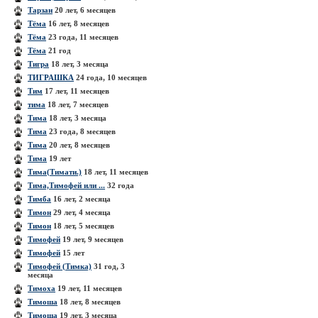
Тарзан
20 лет, 6 месяцев
Тёма
16 лет, 8 месяцев
Тёма
23 года, 11 месяцев
Тёма
21 год
Тигра
18 лет, 3 месяца
ТИГРАШКА
24 года, 10 месяцев
Тим
17 лет, 11 месяцев
тима
18 лет, 7 месяцев
Тима
18 лет, 3 месяца
Тима
23 года, 8 месяцев
Тима
20 лет, 8 месяцев
Тима
19 лет
Тима(Тимати.)
18 лет, 11 месяцев
Тима,Тимофей или ...
32 года
Тимба
16 лет, 2 месяца
Тимон
29 лет, 4 месяца
Тимон
18 лет, 5 месяцев
Тимофей
19 лет, 9 месяцев
Тимофей
15 лет
Тимофей (Тимка)
31 год, 3
месяца
Тимоха
19 лет, 11 месяцев
Тимоша
18 лет, 8 месяцев
Тимоша
19 лет, 3 месяца