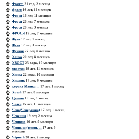
Фритта
21 год, 2 месяца
фрося
16 лет, 11 месяцев
Фрося
16 лет, 11 месяцев
Фрося
26 лет, 7 месяцев
Фрося
20 лет, 3 месяца
ФРОСЯ
19 лет, 7 месяцев
Фунт
17 лет, 1 месяц
Фунт
17 лет, 3 месяца
Фунтик
27 лет, 4 месяца
Хайко
20 лет, 8 месяцев
ХВОСТ
23 года, 10 месяцев
хвостик
19 лет, 11 месяцев
Хиппа
22 года, 10 месяцев
Хищник
17 лет, 6 месяцев
хорька Машка ...
17 лет, 1 месяц
Хотэй
17 лет, 8 месяцев
Цапена
19 лет, 1 месяц
Челси
15 лет, 11 месяцев
Чепа(Чеперашка)
17 лет, 1 месяц
Черешня
19 лет, 2 месяца
Черника
16 лет, 9 месяцев
Черныш (теперь ...
17 лет, 9
месяцев
Чёрный
20 лет, 2 месяца