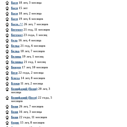
Бася
18 лет, 3 месяца
Бася
15 лет
Бася
18 лет, 2 месяца
Бася
19 лет, 6 месяцев
Бася..^^
26 лет, 7 месяцев
Бегемот
21 год, 11 месяцев
Бегемот
23 года, 1 месяц
бела
16 лет, 4 месяца
Белка
21 год, 6 месяцев
Белка
18 лет, 7 месяцев
Беляна
19 лет, 1 месяц
Белянка
21 год, 1 месяц
Бендер
17 лет, 10 месяцев
Беся
22 года, 2 месяца
Блоха
14 лет, 8 месяцев
Блэки
11 лет, 2 месяца
Бонифаций (Боня)
20 лет, 3
месяца
Бонифаций (Бося)
22 года, 5
месяцев
Боня
26 лет, 7 месяцев
Боня
16 лет, 3 месяца
Боня
22 года, 11 месяцев
борис
15 лет, 8 месяцев