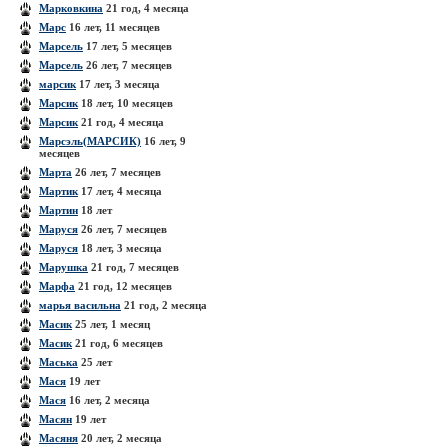
Марковкина
21 год, 4 месяца
Марс
16 лет, 11 месяцев
Марсель
17 лет, 5 месяцев
Марсель
26 лет, 7 месяцев
марсик
17 лет, 3 месяца
Марсик
18 лет, 10 месяцев
Марсик
21 год, 4 месяца
Марсэль(МАРСИК)
16 лет, 9
месяцев
Марта
26 лет, 7 месяцев
Мартик
17 лет, 4 месяца
Мартин
18 лет
Маруся
26 лет, 7 месяцев
Маруся
18 лет, 3 месяца
Марушка
21 год, 7 месяцев
Марфа
21 год, 12 месяцев
марья васильна
21 год, 2 месяца
Масик
25 лет, 1 месяц
Масик
21 год, 6 месяцев
Маська
25 лет
Мася
19 лет
Мася
16 лет, 2 месяца
Масян
19 лет
Масяня
20 лет, 2 месяца