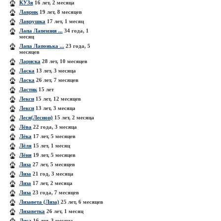
КУЗя
16 лет, 2 месяца
Лаврик
19 лет, 8 месяцев
Лаврушка
17 лет, 1 месяц
Лапа Лапензия ...
34 года, 1
месяц
Лапа Лапонька ...
23 года, 5
месяцев
Лариска
28 лет, 10 месяцев
Ласка
13 лет, 3 месяца
Ласка
26 лет, 7 месяцев
Ластик
15 лет
Лекси
15 лет, 12 месяцев
Лекси
13 лет, 3 месяца
Леся(Лесион)
15 лет, 2 месяца
Лёва
22 года, 3 месяца
Лёка
17 лет, 5 месяцев
Лёля
15 лет, 1 месяц
Лёня
19 лет, 5 месяцев
Лиза
27 лет, 5 месяцев
Лиза
21 год, 3 месяца
Лиза
17 лет, 2 месяца
Лиза
23 года, 7 месяцев
Лизавета (Лиза)
25 лет, 6 месяцев
Лизаветка
26 лет, 1 месяц
Лиса
16 лет, 3 месяца