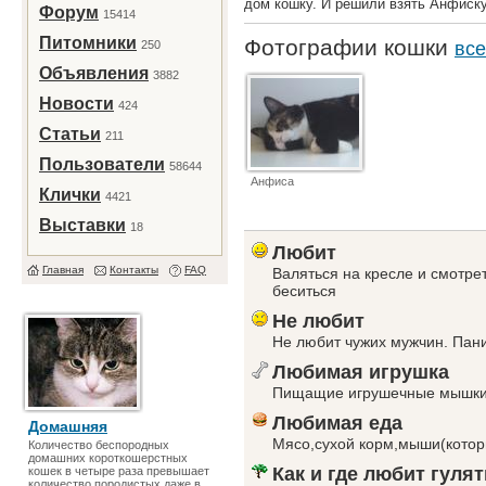
дом кошку. И решили взять Анфиску
Форум
15414
Питомники
Фотографии кошки
250
все
Объявления
3882
Новости
424
Статьи
211
Пользователи
58644
Анфиса
Клички
4421
Выставки
18
Любит
Главная
Контакты
FAQ
Валяться на кресле и смотрет
беситься
Не любит
Не любит чужих мужчин. Пани
Любимая игрушка
Пищащие игрушечные мышк
Любимая еда
Домашняя
Мясо,сухой корм,мыши(которы
Количество беспородных
домашних короткошерстных
Как и где любит гулят
кошек в четыре раза превышает
количество породистых даже в