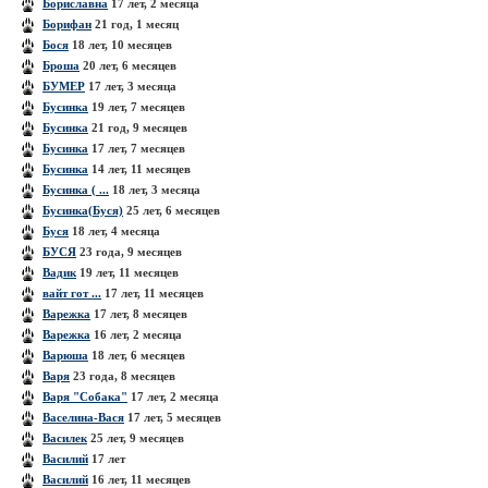
Бориславна
17 лет, 2 месяца
Борифан
21 год, 1 месяц
Бося
18 лет, 10 месяцев
Броша
20 лет, 6 месяцев
БУМЕР
17 лет, 3 месяца
Бусинка
19 лет, 7 месяцев
Бусинка
21 год, 9 месяцев
Бусинка
17 лет, 7 месяцев
Бусинка
14 лет, 11 месяцев
Бусинка ( ...
18 лет, 3 месяца
Бусинка(Буся)
25 лет, 6 месяцев
Буся
18 лет, 4 месяца
БУСЯ
23 года, 9 месяцев
Вадик
19 лет, 11 месяцев
вайт гот ...
17 лет, 11 месяцев
Варежка
17 лет, 8 месяцев
Варежка
16 лет, 2 месяца
Варюша
18 лет, 6 месяцев
Варя
23 года, 8 месяцев
Варя "Собака"
17 лет, 2 месяца
Васелина-Вася
17 лет, 5 месяцев
Василек
25 лет, 9 месяцев
Василий
17 лет
Василий
16 лет, 11 месяцев