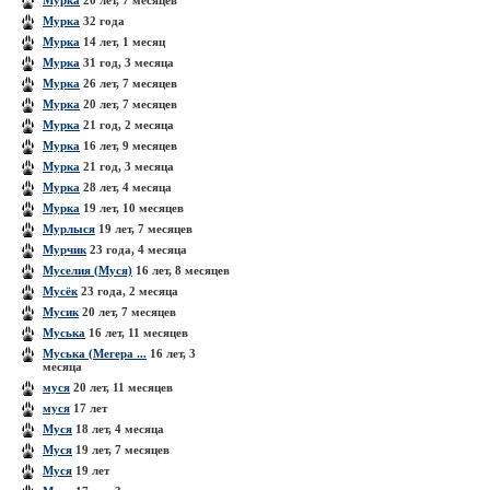
Мурка
20 лет, 7 месяцев
Мурка
32 года
Мурка
14 лет, 1 месяц
Мурка
31 год, 3 месяца
Мурка
26 лет, 7 месяцев
Мурка
20 лет, 7 месяцев
Мурка
21 год, 2 месяца
Мурка
16 лет, 9 месяцев
Мурка
21 год, 3 месяца
Мурка
28 лет, 4 месяца
Мурка
19 лет, 10 месяцев
Мурлыся
19 лет, 7 месяцев
Мурчик
23 года, 4 месяца
Муселия (Муся)
16 лет, 8 месяцев
Мусёк
23 года, 2 месяца
Мусик
20 лет, 7 месяцев
Муська
16 лет, 11 месяцев
Муська (Мегера ...
16 лет, 3
месяца
муся
20 лет, 11 месяцев
муся
17 лет
Муся
18 лет, 4 месяца
Муся
19 лет, 7 месяцев
Муся
19 лет