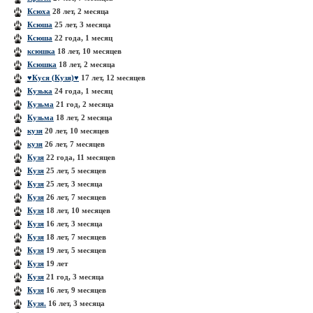
Ксюха
28 лет, 2 месяца
Ксюша
25 лет, 3 месяца
Ксюша
22 года, 1 месяц
ксюшка
18 лет, 10 месяцев
Ксюшка
18 лет, 2 месяца
♥Куcя (Кузя)♥
17 лет, 12 месяцев
Кузька
24 года, 1 месяц
Кузьма
21 год, 2 месяца
Кузьма
18 лет, 2 месяца
кузя
20 лет, 10 месяцев
кузя
26 лет, 7 месяцев
Кузя
22 года, 11 месяцев
Кузя
25 лет, 5 месяцев
Кузя
25 лет, 3 месяца
Кузя
26 лет, 7 месяцев
Кузя
18 лет, 10 месяцев
Кузя
16 лет, 3 месяца
Кузя
18 лет, 7 месяцев
Кузя
19 лет, 5 месяцев
Кузя
19 лет
Кузя
21 год, 3 месяца
Кузя
16 лет, 9 месяцев
Кузя.
16 лет, 3 месяца