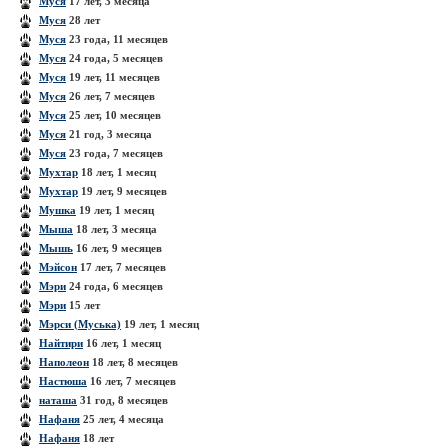
Муся
17 лет, 3 месяца
Муся
28 лет
Муся
23 года, 11 месяцев
Муся
24 года, 5 месяцев
Муся
19 лет, 11 месяцев
Муся
26 лет, 7 месяцев
Муся
25 лет, 10 месяцев
Муся
21 год, 3 месяца
Муся
23 года, 7 месяцев
Мухтар
18 лет, 1 месяц
Мухтар
19 лет, 9 месяцев
Мушка
19 лет, 1 месяц
Мыша
18 лет, 3 месяца
Мышь
16 лет, 9 месяцев
Мэйсон
17 лет, 7 месяцев
Мэри
24 года, 6 месяцев
Мэри
15 лет
Мэрси (Муська)
19 лет, 1 месяц
Найтири
16 лет, 1 месяц
Наполеон
18 лет, 8 месяцев
Настюша
16 лет, 7 месяцев
наташа
31 год, 8 месяцев
Нафаня
25 лет, 4 месяца
Нафаня
18 лет