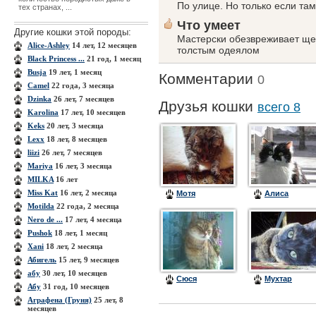
По улице. Но только если там
тех странах, ...
Что умеет
Другие кошки этой породы:
Мастерски обезвреживает щ
Alice-Ashley
14 лет, 12 месяцев
толстым одеялом
Black Princess ...
21 год, 1 месяц
Busja
19 лет, 1 месяц
Комментарии
0
Camel
22 года, 3 месяца
Dzinka
26 лет, 7 месяцев
Друзья кошки
всего 8
Karolina
17 лет, 10 месяцев
Keks
20 лет, 3 месяца
Lexx
18 лет, 8 месяцев
liizi
26 лет, 7 месяцев
Mariya
16 лет, 3 месяца
MILKA
16 лет
Miss Kat
16 лет, 2 месяца
Мотя
Алиса
Motilda
22 года, 2 месяца
Nero de ...
17 лет, 4 месяца
Pushok
18 лет, 1 месяц
Xanі
18 лет, 2 месяца
Абигель
15 лет, 9 месяцев
абу
30 лет, 10 месяцев
Сюся
Мухтар
Абу
31 год, 10 месяцев
Аграфена (Груня)
25 лет, 8
месяцев