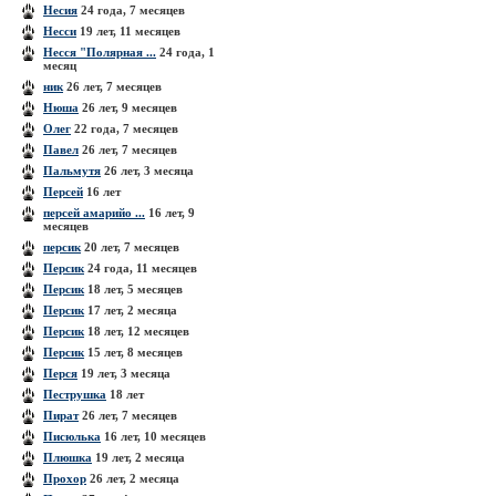
Несия
24 года, 7 месяцев
Несси
19 лет, 11 месяцев
Несся "Полярная ...
24 года, 1
месяц
ник
26 лет, 7 месяцев
Нюша
26 лет, 9 месяцев
Олег
22 года, 7 месяцев
Павел
26 лет, 7 месяцев
Пальмутя
26 лет, 3 месяца
Персей
16 лет
персей амарийо ...
16 лет, 9
месяцев
персик
20 лет, 7 месяцев
Персик
24 года, 11 месяцев
Персик
18 лет, 5 месяцев
Персик
17 лет, 2 месяца
Персик
18 лет, 12 месяцев
Персик
15 лет, 8 месяцев
Перся
19 лет, 3 месяца
Пеструшка
18 лет
Пират
26 лет, 7 месяцев
Писюлька
16 лет, 10 месяцев
Плюшка
19 лет, 2 месяца
Прохор
26 лет, 2 месяца