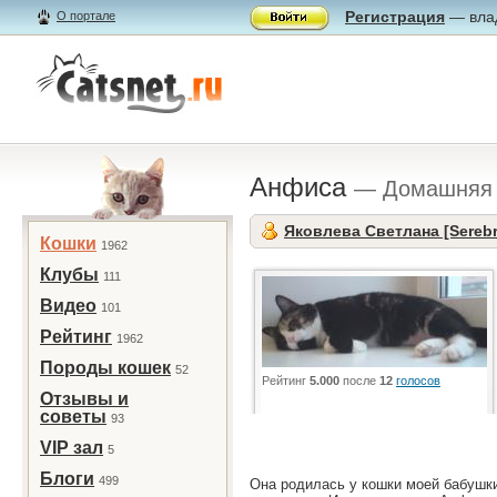
Регистрация
— влад
О портале
Анфиса
— Домашняя
Яковлева Светлана [Serebr
Кошки
1962
Клубы
111
Видео
101
Рейтинг
1962
Породы кошек
52
Рейтинг
5.000
после
12
голосов
Отзывы и
советы
93
VIP зал
5
Блоги
499
Она родилась у кошки моей бабушки